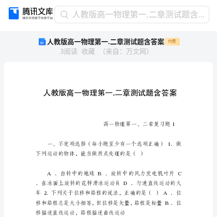
人
人教版高一物理第一.二章测试题含答案
教
人教版高一物理第一.二章测试题含答案
付费
版
3
阅读
收藏
（
来自
：
万文网
）
高
一
物
理
第
一.
二