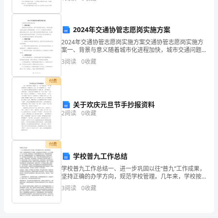
用到演讲稿的地方越来越多，那么，怎么去写演讲稿
个
呢？以
选
2024年交通协管志愿岗实施方案
2024年交通协管志愿岗实施方案交通协管志愿岗实施方
箭离地最大的高度是48000m
项
案一、背景与意义随着城市化进程加快，城市交通问题
日益突出。传统的交警力量无法满足交通管理的需求，
正
3
阅读
0
收藏
为了进一步改善城市交通秩序，提高交通安全水平，提
出了
确）
付费
1．
关于欢庆元旦节手抄报资料
做
2
阅读
0
收藏
下
付费
列
学校普九工作总结
运
学校普九工作总结一、进一步巩固以往“普九”工作成果，
坚持正确的办学方向，规范学校管理。几年来，学校按
动
照国家“普九”工作要求，在巩固以往的工作成果之上，进
3
阅读
0
收藏
一步明确了下一步工作任务，将我校“普九”工作提高
的