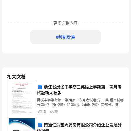
案
高
更多完整内容
一
物
继续阅读
理
确的是（）
第
一、
二
相关文档
章
浙江省灵溪中学高二英语上学期第一次月考
试题新人教版
复
灵溪中学学年第一学期第一次月考试卷高 二 英 语本试卷
习
分第I 卷（选择题）和第II卷（非选择题）两部分。满分
120分。考试时间为90分钟。第I卷 选择题部分（共95
3
阅读
0
收藏
分）第一部分：听力理解（共两节，满
题
南通仁乐堂大药房有限公司介绍企业发展分
1
析报告