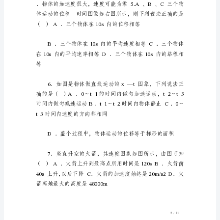
高
一
物
理
第
一.
二
章
测
试
题
含
答