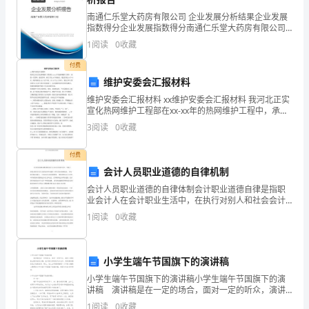
一、
南通仁乐堂大药房有限公司 企业发展分析结果企业发展
指数得分企业发展指数得分南通仁乐堂大药房有限公司
不
综合得分说明：企业发展指数根据企业规模、企业创
1
阅读
0
收藏
新、企业风险、企业活力四个维度对企业发展情况进行
定
评价。
等
付费
维护安委会汇报材料
项
维护安委会汇报材料 xx维护安委会汇报材料 我河北正实
选
宣化热网维护工程部在xx-xx年的热网维护工程中，承揽
一次管网、庭院管网、阀门井及28个换热站，覆盖区域
3
阅读
0
收藏
择
244个小区，维护面积达421万多平米。自
（每
付费
会计人员职业道德的自律机制
小
会计人员职业道德的自律体制会计职业道德自律是指职
t3时间内速度的方向都相同
业会计人在会计职业生活中，在执行对别人和社会会计
题
义务的过程中形成的一种会计职业道德意识。 作为一种
1
阅读
0
收藏
自我评论能力， 它是必定社会的道德原则、 规范任职业
至
会
少
小学生端午节国旗下的演讲稿
有
小学生端午节国旗下的演讲稿小学生端午节国旗下的演
讲稿 演讲稿是在一定的场合，面对一定的听众，演讲
一
人围绕着主题讲话的文稿。在日新月异的现代社会中，
1
阅读
0
收藏