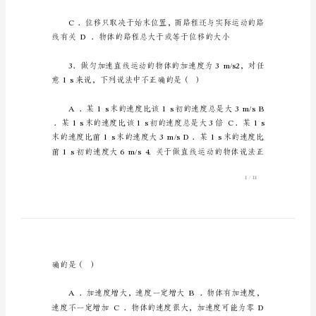
章
测
试
题
含
答
案
人
教
版