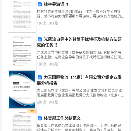
桂林导游词_1
年，
桂林导游词桂林导游词(15篇) 作为一位不辞辛劳的导
能百战不殆。
对
游，总不可避免地需要编写导游词，导游词具有极强的
实用性，涉及的知识十分广泛。写导游词需要注意哪些
1
阅读
0
收藏
三、
于
格式呢？以下是小编整理的桂林导游词，仅供参考，欢
一
光尾流自导中的背景干扰特征及抑制方法研
究的任务书
尽我最大的能力减轻领导的压力。
个
光尾流自导中的背景干扰特征及抑制方法研究的任务书
刚
任务主题：光尾流自导中的背景干扰特征及抑制方法研
究研究目标：1. 探究光尾流自导过程中的背景干扰特
1
阅读
0
收藏
刚
征，分析干扰的种类、来源和分布规律。2. 研究光尾流
自
踏
力天国际物流（北京）有限公司介绍企业发
展分析报告
入
力天国际物流（北京）有限公司 企业发展分析结果企业
发展指数得分企业发展指数得分力天国际物流（北京）
服
务，能迎接新的挑战。
有限公司综合得分说明：企业发展指数根据企业规模、
5
阅读
0
收藏
企业创新、企业风险、企业活力四个维度对企业发展情
装
况进
付费
行
体育部工作总结范文
体育部工作总结范文体育部工作总结一、工作目标的完
业
成情况分析今年，体育部制定了一系列的工作目标，包