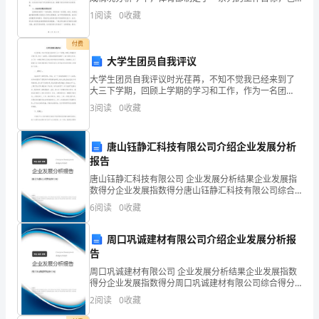
括提升学校体育水平、加强学生体质训练、举办多样化
1
阅读
0
收藏
的
的体育活动等。通过整体的努力，我们取得了一定的成
绩。首先
新
付费
大学生团员自我评议
人
大学生团员自我评议时光荏苒，不知不觉我已经来到了
大三下学期，回顾上学期的学习和工作，作为一名团
来
员，深觉在团组织的培育下，自己有很大进步，为了进
3
阅读
0
收藏
一步提高思想认识我会努力吸收过往的经验、总结教
说，
训，以不断提
也
唐山钰静汇科技有限公司介绍企业发展分析
报告
是
唐山钰静汇科技有限公司 企业发展分析结果企业发展指
数得分企业发展指数得分唐山钰静汇科技有限公司综合
一
得分说明：企业发展指数根据企业规模、企业创新、企
6
阅读
0
收藏
业风险、企业活力四个维度对企业发展情况进行评价。
个
该企
周口巩诚建材有限公司介绍企业发展分析报
充
告
满
周口巩诚建材有限公司 企业发展分析结果企业发展指数
得分企业发展指数得分周口巩诚建材有限公司综合得分
挑
说明：企业发展指数根据企业规模、企业创新、企业风
2
阅读
0
收藏
险、企业活力四个维度对企业发展情况进行评价。该企
业的