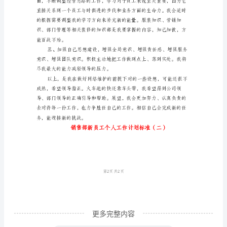
人
工
作
2、
计
划
售部的工作和杨磊的装修工作。
标
3、
准
____
是
我
们
公
更多完整内容
司