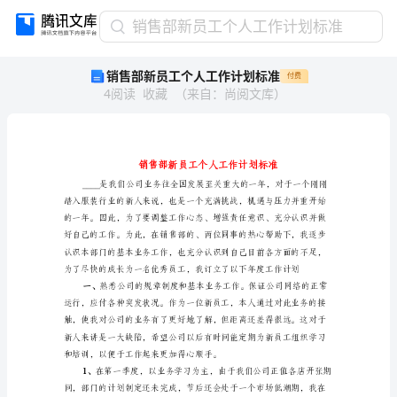
销
销售部新员工个人工作计划标准
售
销售部新员工个人工作计划标准
付费
部
4
阅读
收藏
（
来自
：
尚阅文库
）
新
员
工
个
人
工
作