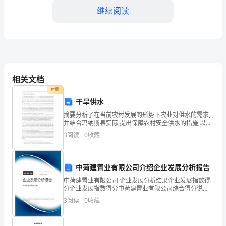
业
继续阅读
务
往
全
国
相关文档
4、
付费
发
干旱供水
展
摘要分析了在当前农村发展的形势下农业对供水的需求,
并结合玛纳斯县实际,提出保障农村安全供水的措施,以期
至
为解决“三农”问题提供支持。 关键词三农问题;科学发
3
阅读
0
收藏
展观;安全供水 “三农”问题关系
关
二、
重
中菏建置业有限公司介绍企业发展分析报告
中菏建置业有限公司 企业发展分析结果企业发展指数得
大
分企业发展指数得分中菏建置业有限公司综合得分说
明：企业发展指数根据企业规模、企业创新、企业风
的
3
阅读
0
收藏
险、企业活力四个维度对企业发展情况进行评价。该企
业的综合
一