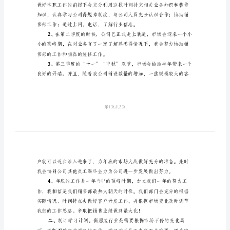
计
划
标
一、
准
销
售
部
新
1、
员
工
个