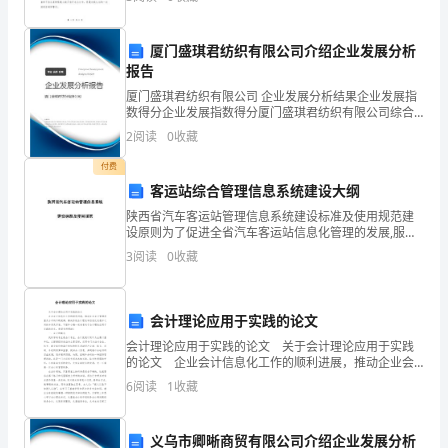
努
情。那天，我在XX地方放学回家的路上，不慎将我的钱
灵。
力，
厦门盛琪君纺织有限公司介绍企业发展分析
报告
将
厦门盛琪君纺织有限公司 企业发展分析结果企业发展指
这
数得分企业发展指数得分厦门盛琪君纺织有限公司综合
得分说明：企业发展指数根据企业规模、企业创新、企
2
阅读
0
收藏
种
业风险、企业活力四个维度对企业发展情况进行评价。
该企
付费
美
客运站综合管理信息系统建设大纲
德
陕西省汽车客运站管理信息系统建设标准及使用规范建
设原则为了促进全省汽车客运站信息化管理的发展,服务
水平的提高,更好地服务于社会，服务于旅客。实现汽车
不
3
阅读
0
收藏
客运站与交通运输管理部门信息系统的数据交换以及避
免重
断
的
会计理论应用于实践的论文
会计理论应用于实践的论文 关于会计理论应用于实践
发
的论文 企业会计信息化工作的顺利进展，推动企业会
计管理质量及水平的不断提高，解决传统会计理论和信
6
阅读
1
收藏
扬
息化发展中之间的冲突及矛盾。下面和小编一起来看关
于
光
义乌市卿晰商贸有限公司介绍企业发展分析