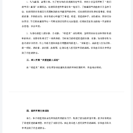
2023关于重阳节主题活动的总结1
的
总
结
一、抓宣传发动，大力营造敬老氛围
2023
关
于
重
阳
敬老氛围。
节
二、开展系列活动，突出敬老主题
主
题
活