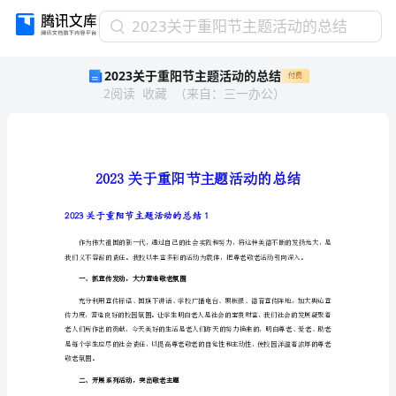
2023
2023关于重阳节主题活动的总结
关
2023关于重阳节主题活动的总结
付费
于
2
阅读
收藏
（
来自
：
三一办公
）
重
阳
节
主
题
活
动