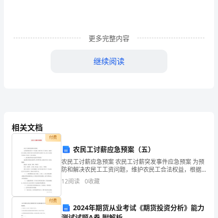
活
动
的
更多完整内容
总
继续阅读
结
四、组织开展文体活动
1
作
为
相关文档
中领会到了付出的快乐。
伟
付费
大
农民工讨薪应急预案（五）
农民工讨薪应急预案 农民工讨薪突发事件应急预案 为预
祖
防和解决农民工工资问题，维护农民工合法权益，根据
2023关于重阳节主题活动的总结2
万科公司要求，做好春节前工地突发事件应急处理工
12
阅读
0
收藏
国
作，结合公司和项目部实际工作状
的
付费
2024年期货从业考试《期货投资分析》能力
测试试题A卷 附解析