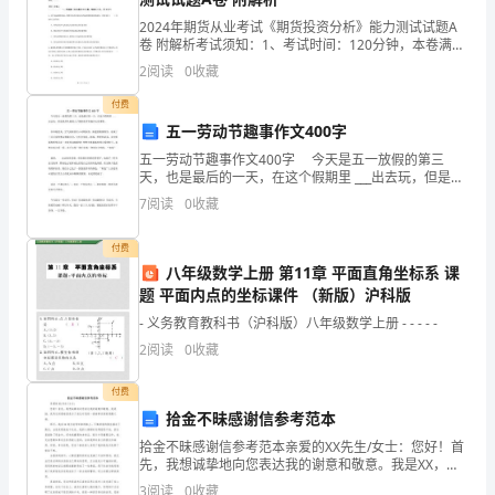
新
2024年期货从业考试《期货投资分析》能力测试试题A
一
卷 附解析考试须知：1、考试时间：120分钟，本卷满分
系列活动。
为100分。 2、请首先按要求在试卷的指定位置填写您的
2
阅读
0
收藏
代，
姓名、准考证号等信息。 3、请仔细阅读各
付费
通
五一劳动节趣事作文400字
足感恩，健康成长。
过
五一劳动节趣事作文400字 今天是五一放假的第三
天，也是最后的一天，在这个假期里 ___出去玩，但是我
2.开展孝老敬老两件事
自
却从报纸上了解到很多有趣开心的事情。 在环境优
7
阅读
0
收藏
美，空气清新的红山动物园里，新建的熊猫馆里，
己
付费
的
八年级数学上册 第11章 平面直角坐标系 课
题 平面内点的坐标课件 （新版）沪科版
社
- 义务教育教科书（沪科版）八年级数学上册 - - - - -
会
2
阅读
0
收藏
3.汇报成长爱老助老
实
付费
拾金不昧感谢信参考范本
践
拾金不昧感谢信参考范本亲爱的XX先生/女士：您好！首
和
先，我想诚挚地向您表达我的谢意和敬意。我是XX，我
写这封感谢信是为了表达对您的一番善举深深的感激之
3
阅读
0
收藏