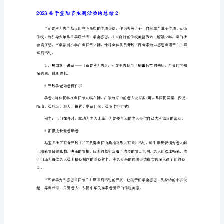
动
的
会感恩，学会关爱。
总
结
2023
关
于
到了付出的快乐。
重
三、深入开展“关爱老龄人活动”
阳
节
主
题