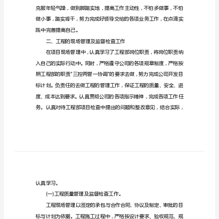
结
(2)
水
暖
工
况总结如下：
程
一、工作态度方面
部
个
人
工
作
总