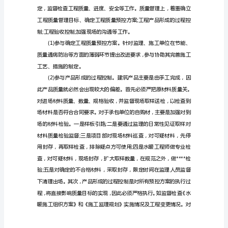
结
践中完善提高自己。
本
文
具
有
广
泛
通
用
性，
欢
迎
各