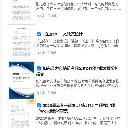
考
配班老师个人计划配班老师个人计划 时间的脚步是无
借
声的，它在不经意间流逝，又迎来了一个全新的起点，
是时候开始制定计划了。计划到底怎么拟定才合适呢？
1
阅读
0
收藏
鉴。
以下是小编整理的配班老师个人计划，欢迎阅读，希望
大
工艺、措施的制定。
转
《山市》一文教案设计
眼
《山市》一文教案设计 课题：《山市》 学习目标： ①
学习积累一些文言词语，理解课文大意。 ②体会“山市”
到
的形成及神奇、壮丽的幻景。 ③踈~探究“山市”形成的
1
阅读
0
收藏
科学原
丽
富
如东县力久铁链有限公司介绍企业发展分析
报告
工
如东县力久铁链有限公司 企业发展分析结果企业发展指
数得分企业发展指数得分如东县力久铁链有限公司综合
作
得分说明：企业发展指数根据企业规模、企业创新、企
4
阅读
0
收藏
业风险、企业活力四个维度对企业发展情况进行评价。
已
该企
付费
2023届高考一轮复习 练习75 二项式定理
经
（Word版含答案）
近
2023届高考一轮复习练习75二项式定理一、选择题（共
12小题）6•设q€R,若+|）9与1+爰）9的二项展开式中的
常数项相等，则。等于（） TOC \o "1-5" \h \z A. 4 B. -4