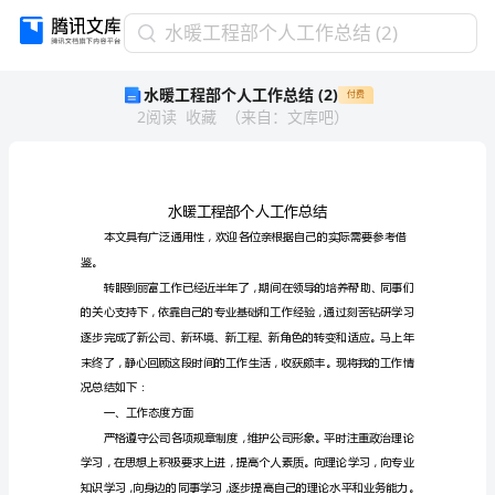
水
水暖工程部个人工作总结 (2)
暖
水暖工程部个人工作总结 (2)
付费
工
2
阅读
收藏
（
来自
：
文库吧
）
程
部
个
人
工
作
总
鉴。