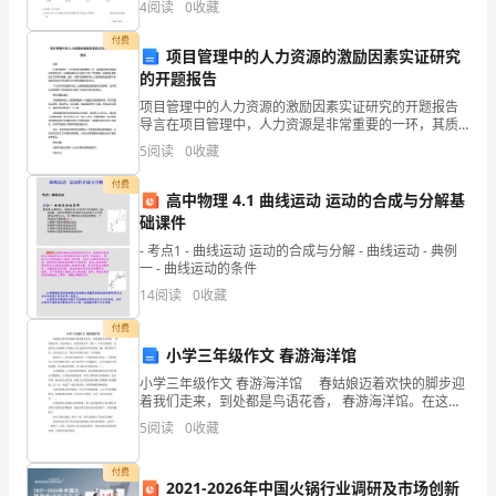
半
4
阅读
0
收藏
年
付费
项目管理中的人力资源的激励因素实证研究
了，
的开题报告
项目管理中的人力资源的激励因素实证研究的开题报告
期
导言在项目管理中，人力资源是非常重要的一环，其质
量直接关系着项目的成功与否。而激励因素可以促进员
5
阅读
0
收藏
间
工的士气和激情，提高团队整体的工作效率和质量。因
此，研究
付费
在
高中物理 4.1 曲线运动 运动的合成与分解基
础课件
领
- 考点1 - 曲线运动 运动的合成与分解 - 曲线运动 - 典例
一 - 曲线运动的条件
导
14
阅读
0
收藏
的
付费
培
小学三年级作文 春游海洋馆
小学三年级作文 春游海洋馆 春姑娘迈着欢快的脚步迎
养
着我们走来，到处都是鸟语花香， 春游海洋馆。在这样
迷人、好看的风景下，憋了一个冬天的我们，怎能不出
帮
5
阅读
0
收藏
去春游呢？我建议大家去海洋世界里游玩一圈，那里票
助、
付费
2021-2026年中国火锅行业调研及市场创新