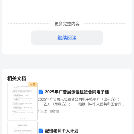
位
亲
更多完整内容
根
继续阅读
据
认真学习。
自
己
(一
的
相关文档
实
付费
际
2025年广告展示位租赁合同电子档
2025年广告展示位租赁合同电子档甲方（出租方）：
需
____乙方（承租方）：____根据《中华人民共和国合同
法》及有关法律法规的规定，甲乙双方在平等、自愿、
要
1
阅读
0
收藏
公平、诚实信用的原则基础上，就甲方将其广告展示
参
配班老师个人计划