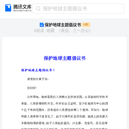
保
保护地球主题倡议书
护
保护地球主题倡议书
付费
地
3
阅读
收藏
（
来自
：
三一办公
）
球
主
题
倡
议
书
保