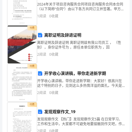
类
2024年关于项目咨询服务合同项目咨询服务合同本合同
保护地球主题倡议书2
赖
（以下简称“合同”）由以下各方共同订立并签署。甲方：
【甲方全称】地址：【甲方地址】联系电话：【甲方联
1
阅读
0
收藏
系电话】法定代表人：【甲方法定代表人】营业执照注
以
亲爱的同学们：
付费
生
离职证明及辞退证明
存
大家好!
离职证明及辞退证明 离职证明兹有我公司员工 ， （性
别），身份证件号为 ，原任本单位职务为 ，因
的
2
阅读
0
收藏
家
付费
园。
开学收心演讲稿，带你走进新学期
开学收心演讲稿，带你走进新学期：大家好！很高兴在
以
这个特别的日子，见到这么多热情洋溢的面孔。今天是
开学的日子，也是收心的日子，我们即将走进一个全新
目
2
阅读
0
收藏
的教室，度过一段全新的时光。新学期，新的开始，很
多人也许
前
付费
发现观察作文_19
的
发现观察作文 【热门】发现观察作文5篇 在日常学习、
科
工作和生活中，大家都不可避免地要接触到作文吧，作
文根据写作时限的不同可以分为限时作文和非限时作
2
阅读
0
收藏