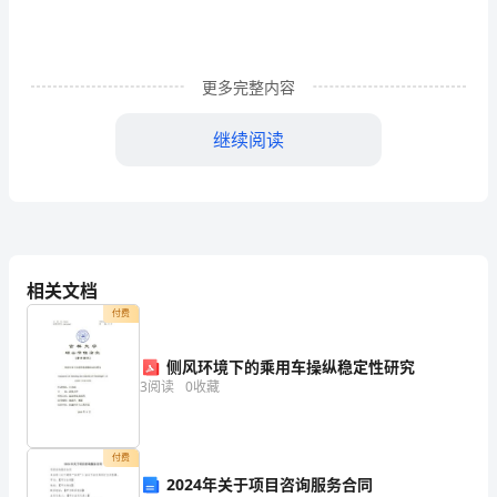
们
好!
更多完整内容
众
继续阅读
所
周
知，
地
相关文档
球
付费
出门购物时可以自带环保袋。
是
侧风环境下的乘用车操纵稳定性研究
我
3
阅读
0
收藏
们
维护我们的大家园!
人
付费
2024年关于项目咨询服务合同