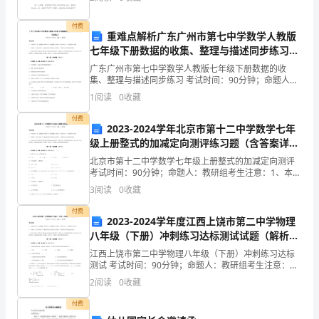
学
文。那么你知道一篇好的作文该怎么写吗？
技
付费
重难点解析广东广州市第七中学数学人教版
七年级下册数据的收集、整理与描述同步练习试
术
题（解析版）
广东广州市第七中学数学人教版七年级下册数据的收
来
集、整理与描述同步练习 考试时间：90分钟；命题人：
教研组考生注意：1、本卷分第I卷（选择题）和第Ⅱ卷
1
阅读
0
收藏
看，
（非选择题）两部分，满分100分，考试时间90分钟2
洁的自来水。
付费
人
2023-2024学年北京市第十二中学数学七年
级上册整式的加减定向测评练习题（含答案详
类
解）
北京市第十二中学数学七年级上册整式的加减定向测评
考试时间：90分钟；命题人：教研组考生注意：1、本卷
很
分第I卷（选择题）和第Ⅱ卷（非选择题）两部分，满分
3
阅读
0
收藏
100分，考试时间90分钟2、答卷前，考生务必用
难
付费
2023-2024学年度江西上饶市第二中学物理
移
八年级（下册）冲刺练习达标测试试题（解析
版）
民
江西上饶市第二中学物理八年级（下册）冲刺练习达标
测试 考试时间：90分钟；命题人：教研组考生注意：
外
1、本卷分第I卷（选择题）和第Ⅱ卷（非选择题）两部
2
阅读
0
收藏
分，满分100分，考试时间90分钟2、答卷前，考生务
空。
付费