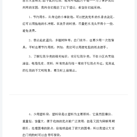
保护地球主题倡议书1
护
地
亲爱的炎黄子孙：
球
你们好!
主
题
倡
议
书
保
护
地
球
主