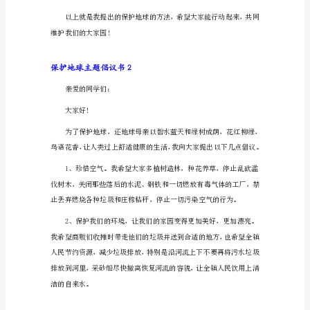
题
倡
议
避免浪费。
书
1
亲
爱
的
炎
黄
子
孙：
你