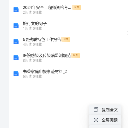
案
2024年安全工程师资格考试《安全生产管理知识》综合检测试题C卷 附解析
付费
2
阅读
0
收藏
2024
旅行文的句子
创
1
阅读
0
收藏
能力。
建
6县残联特色工作报告
付费
4
阅读
0
收藏
平
医院感染及传染病监测规范
付费
安
8
阅读
0
收藏
校
书香家庭申报事迹材料_2
6
阅读
0
收藏
园
实
施
方
复制全文
案
全屏阅读