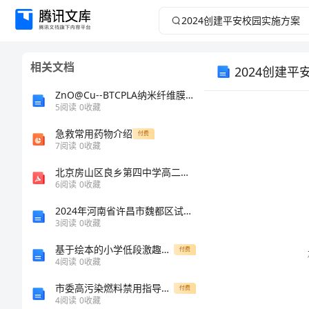
2024
创
相关文档
2024创建
建
ZnO@Cu--BTCPLA纳米纤维膜的制备及性能研究的任务书
平
5
阅读
0
收藏
安
急救常用药物介绍
付费
7
阅读
0
收藏
校
北京房山区良乡第四中学高二数学文期末试卷含解析
6
阅读
0
收藏
园
2024年河南省许昌市魏都区试验检测师之交通工程考试题库word
3
阅读
0
收藏
实
基于绘本的小学低段激趣作文的研究开题报告
付费
施
4
阅读
0
收藏
市委高污染燃料禁用指导方案
付费
方
4
阅读
0
收藏