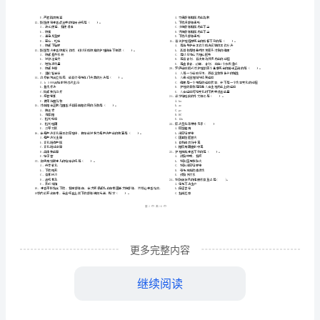
市
（
区）
能
姓名
考
准
证号
力》
………
护士职业资格证《实践能力》能力提升试卷
2024
B
密
……….………
能
…
考试须知
：
封
………………
力
1、考试时间：120分钟，本卷满分为380分。
…
线
………………
提
…
内
……..………
………
升
不
………………
型题
本题共
题
每小题
分
共
A1
（
50
，
3
，
150
…….
试
准
………………
答
…….
A、7.6kpa
卷
更多完整内容
题
……………
B、6.6kpa
C、5.6kPa
B
D、4.6kPa
继续阅读
E、3.6kPa
卷