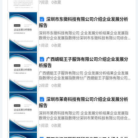
《实
7
阅读
0
收藏
练演讲，说相声，打快板，表演舞蹈，主持节目。我参
践
加爸爸所
深圳市东徵科技有限公司介绍企业发展分析
能
报告
力》
深圳市东徵科技有限公司 企业发展分析结果企业发展指
数得分企业发展指数得分深圳市东徵科技有限公司综合
能
得分说明：企业发展指数根据企业规模、企业创新、企
1
阅读
0
收藏
业风险、企业活力四个维度对企业发展情况进行评价。
离
室
力
该企
E.严密隔
病
广西蜻蜓王子服饰有限公司介绍企业发展分
1
提
析报告
A、缺乏便意、排便艰难
B、腹痛
广西蜻蜓王子服饰有限公司 企业发展分析结果企业发展
升
指数得分企业发展指数得分广西蜻蜓王子服饰有限公司
C、里急后重感
综合得分说明：企业发展指数根据企业规模、企业创
试
D、恶心、呕吐
2
阅读
0
收藏
新、企业风险、企业活力四个维度对企业发展情况进行
E、腹部下坠感
评价。
卷
深圳市茉奇科技有限公司介绍企业发展分析
A.腹部捂热水袋
报告
B
B.转移注意力
深圳市茉奇科技有限公司 企业发展分析结果企业发展指
卷
C.增加活动量
数得分企业发展指数得分深圳市茉奇科技有限公司综合
得分说明：企业发展指数根据企业规模、企业创新、企
D.腹部按摩
1
阅读
0
收藏
含
业风险、企业活力四个维度对企业发展情况进行评价。
E.播放轻音乐
该企