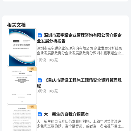
A.足月儿4个月开始添加富含铁剂的食物
含
B.早产儿2个月开始添加富含铁剂的食物
C.长期单纯母乳喂养
D.过期产
答
相关文档
E.便秘
3、肛门坐浴的作用，错误的是（）。
深圳市嘉宇耀企业管理咨询有限公司介绍企
案
A.能增进局部血运
业发展分析报告
B.促进炎症吸收
2024
深圳市嘉宇耀企业管理咨询有限公司 企业发展分析结果
C.缓解肛门括约肌痉挛
企业发展指数得分企业发展指数得分深圳市嘉宇耀企业
D.清洁作用
管理咨询有限公司综合得分说明：企业发展指数根据企
护
1
阅读
0
收藏
业规模、企业创新、企业风险、企业活力四个维度对企
E.有止血作用
业发
士
4、胎动减少是指胎动12小时少于（）。
付费
A.5次
职
《重庆市建设工程施工现场安全资料管理规
B.10次
程
C.15次
业
3
阅读
0
收藏
D.20次
资
E.25次
付费
格
A、有利于静脉回流
大一新生的自我介绍范本
B、防止颅内压降低
证
大一新生的自我介绍范本我叫刘畅。上幼年时曾作过许
多色彩斑斓的梦，当个播音员、或者当一名电视节目主
持人是我最大的梦想。于是，我利用一切机会学播音，