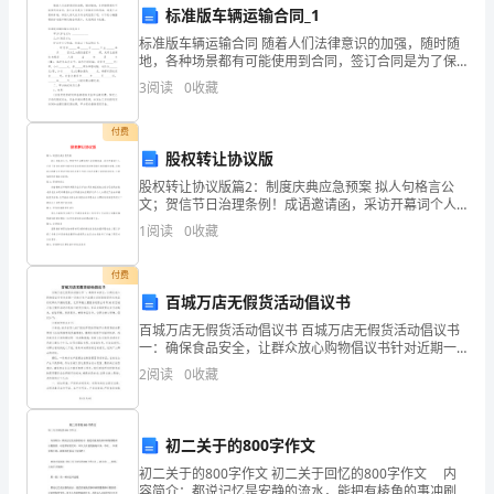
了
标准版车辆运输合同_1
让
标准版车辆运输合同 随着人们法律意识的加强，随时随
地，各种场景都有可能使用到合同，签订合同是为了保
父
障双方的利益，避免不必要的争端。相信大家又在为写
3
阅读
0
收藏
合同犯愁了吧，以下是小编整理的标准版车辆运输合同
母
二、1-3岁幼儿：制作手工艺品
付费
和
股权转让协议版
股权转让协议版篇2：制度庆典应急预案 拟人句格言公
孩
文；贺信节日治理条例！成语邀请函，采访开幕词个人
介绍了留言抗疫党支部完毕语自荐信我试卷贺词赔礼信
子
1
阅读
0
收藏
通揭发言稿，试卷班会的建议书劳动节报告好段责任
更
付费
百城万店无假货活动倡议书
紧
百城万店无假货活动倡议书 百城万店无假货活动倡议书
密
一：确保食品安全，让群众放心购物倡议书针对近期一
些地方生产流通企业制售假冒伪劣食品引起群众不满的
沟通和合作。
2
阅读
0
收藏
的
现象，北京翠微大厦股份有限公司等30家百城万店无
联
初二关于的800字作文
三、3-6岁学前儿童：户外活动
系
初二关于的800字作文 初二关于回忆的800字作文 内
容简介：都说记忆是安静的流水，能把有棱角的事冲刷