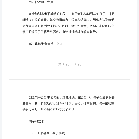
范
儿童的例子和范本。
本
在
创意亲子活动的作用
现
代
一、增进亲子关系
社
会，
父
母
们
越
二、促进幼儿发展
来