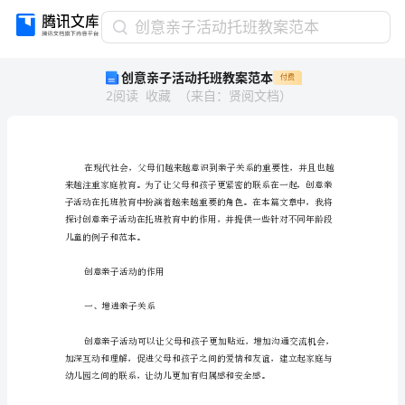
创
创意亲子活动托班教案范本
意
创意亲子活动托班教案范本
付费
亲
2
阅读
收藏
（
来自
：
贤阅文档
）
子
活
动
托
班
教
案