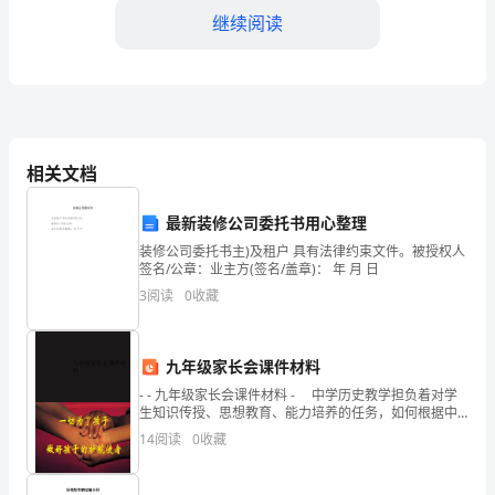
继续阅读
且
也
越
来
相关文档
越
注
最新装修公司委托书用心整理
装修公司委托书主)及租户 具有法律约束文件。被授权人
重
例子和范本
签名/公章：业主方(签名/盖章)： 年 月 日
3
阅读
0
收藏
家
庭
一、0-1岁婴儿：亲子游戏
九年级家长会课件材料
教
- - 九年级家长会课件材料 - 中学历史教学担负着对学
生知识传授、思想教育、能力培养的任务，如何根据中
育。
学生的认知规律和历史学科的特点，优化课堂教学，
14
阅读
0
收藏
为