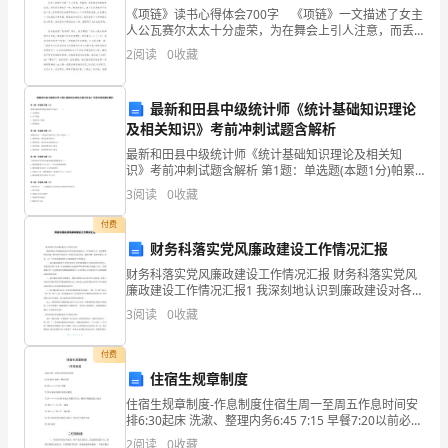
双
《项链》读书心得体会700字 《项链》一文描述了女主
海
人公瓦赛尔太太十分虚荣，为在舞会上引人注意，而丢
失了向朋友借的一条珍珠项链。这里给大家分享一些
2
阅读
0
收藏
核工作的主要指标。
《项链》读书心得，希望对大家有所帮助。 《
差
封
最新和田县中级统计师《统计基础知识理论
于管理养护员和为客户服务。
及相关知识》考前冲刺试题含解析
磐
最新和田县中级统计师《统计基础知识理论及相关知
妙
识》考前冲刺试题含解析 第1题：单选题(本题1分)帕累
托最优同时满足的条件不包括（ ）A.交换最优B.生产最
3
阅读
0
收藏
优C.交换和生产最优D.消费最优第2题：单选
店
五、及时回收应收租金。
付费
袍
财务科落实党风廉政建设工作情况汇报
服务细则之四室内植物现场养护规范
财务科落实党风廉政建设工作情况汇报 财务科落实党风
殴
廉政建设工作情况汇报1 我深刻地认识到廉政建设对各行
各业的重要意义，作为财务人员，也要紧跟时代步伐，
①
每周定时到各项目管理处签到。
雏
3
阅读
0
收藏
响应党中央的号召，时刻不忘清风亮节
②
拔
内。不准打扰客户正常工作；
付费
住宿生规章制度
泛
住宿生规章制度-作息制度住宿生周一至周五作息时间安
⑤
崩
排6:30起床 洗漱、整理内务6:45 7:15 早餐7:20以前必须
⑥
离开宿舍进教室7:25 16:00参加正常教学学习，期间不得
2
阅读
0
收藏