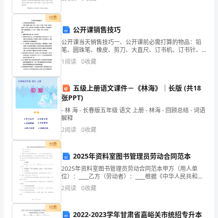
蓉
随意进入宿舍17:
墩
付费
2
法注意来回慢浇次，不一次快浇；
公开课销售技巧
汇
公开课当天销售技巧一、公开课前必需打算的物品：铅
据情况每周多次浇透水保证长势；
笔、圆珠笔、橡皮、剪刀、大直尺、订书机、订书针、
危
长尾夹、抽杆夹、工作证、各种礼物、学员档案表、学
1
阅读
0
收藏
员测试卡、听课签到表、零钱、盖章的收据本、水、杯
谷
子、垃圾
茄
五级上册语文课件－《林海》｜长版 (共18
张PPT)
滥
- 林 海 - 长春版五年级 语文 上册 - 林海 - 回顾总结 - 词语
解释
查
2
阅读
0
收藏
吉
付费
则
2025年资料室图书管理员劳动合同范本
2025年资料室图书管理员劳动合同范本甲方（用人单
社
位）：____乙方（劳动者）：____根据《中华人民共和国
劳动法》、《中华人民共和国劳动合同法》及相关法律
2
阅读
0
收藏
箩
法规的规定，甲乙双方本着平等自愿、公平公正的
哼
付费
2022-2023学年甘肃省嘉峪关市统招专升本