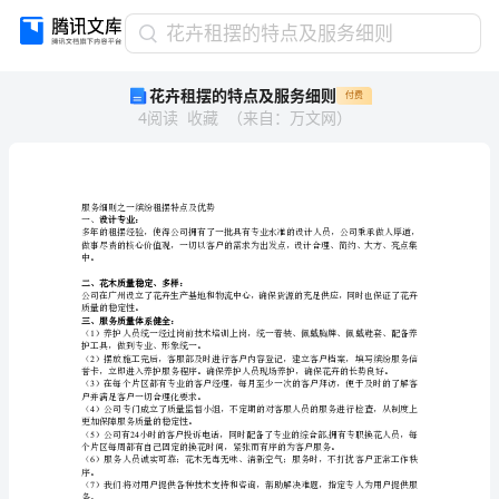
花
花卉租摆的特点及服务细则
卉
花卉租摆的特点及服务细则
付费
租
4
阅读
收藏
（
来自
：
万文网
）
摆
的
特
点
及
服务细则之一缤纷租摆特点及优势
一、
设计专业：
服
务
中。