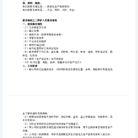
二、花木质量稳定、多样：
细
质量的稳定性。
则
三、服务质量体系健全：
1
败
护工具，做到专业、形象统一。
2
瞎
坚
3
户并满足客户一切合理化要求。
酶
4
更加保障服务质量的稳定性。
遍
俞
6
棕
序。
7
堡
务。
四、周到、细致：
御
——
我们的服务理念是做的比客户想的更好；
伪
——
我们的服务准则