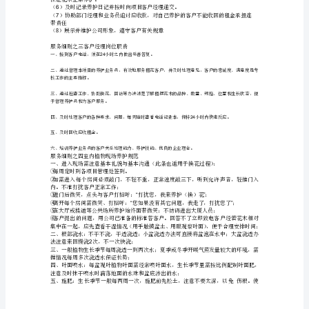
珠
服务细则之二养护人员服务准则
恩
一、进场操作规范
琐
1
（）工作服整齐干净
2
（）戴工作牌
揍
3
（）鞋底干净（雨季穿鞋套或布鞋）
4
（）穿着打扮得体
抬
5
（）不允许浓妆艳抹
篓
62
（）饰物不超过件
7
（）每天检查养护工具保证完好
魏
8
珠笔、垃圾袋
肝
9
（）接到《客户登记本》后尽快赶去
介
10
二、工作职责
随
1
串
铺
康