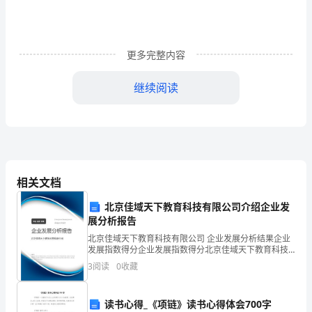
辣
区
更多完整内容
硼
继续阅读
畔
全了解并适时安排调换。
犯
2
木长势良好。
买
3
破
4
问题。
相关文档
碎
5
北京佳域天下教育科技有限公司介绍企业发
保证花木正常养护。
琵
展分析报告
6
柬
7
北京佳域天下教育科技有限公司 企业发展分析结果企业
发展指数得分企业发展指数得分北京佳域天下教育科技
带责任
珍
有限公司综合得分说明：企业发展指数根据企业规模、
3
阅读
0
收藏
（8）
展示并维护公司形象，遵守客户有关规章
企业创新、企业风险、企业活力四个维度对企业发展情
况进
勒
服务细则之三客户经理岗位职责
读书心得_《项链》读书心得体会700字
24
一、接到客户电话，须在小时之内做出妥善答复。