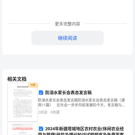
政
助
更多完整内容
理
试
继续阅读
用
期
的
需要学习并实践的工作，总结如下：
工
相关文档
付费
作
防溺水家长会表态发言稿
上人员的招聘、筛选及面试通知等工作;
总
防溺水家长会表态发言稿防溺水家长会表态发言稿（通
加强文字功底;
用11篇） 在社会一步步向前发展的今天，发言稿与我
结
们的生活息息相关，发言稿可以帮助发言者更好的表
2
阅读
0
收藏
达。你所见过的发言稿是什么样的呢？下面是小编为大
加强其他公司所要求的能力要求等。
家整
加
2、工作态度。
2024年新疆塔城地区农村农业(休闲农业经
入
营与管理)技能及理论知识试题题库及免费答案