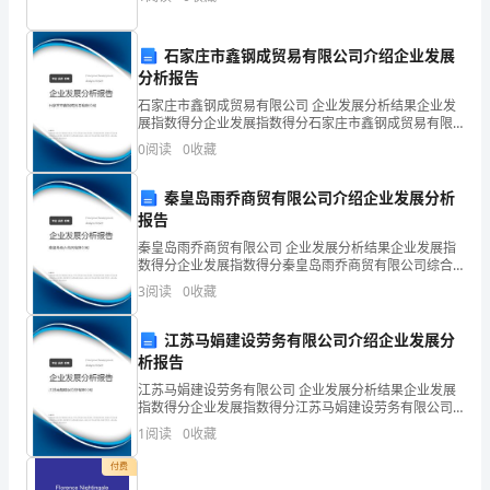
以
么样的计划
怎
石家庄市鑫钢成贸易有限公司介绍企业发展
分析报告
样
石家庄市鑫钢成贸易有限公司 企业发展分析结果企业发
写
展指数得分企业发展指数得分石家庄市鑫钢成贸易有限
公司综合得分说明：企业发展指数根据企业规模、企业
0
阅读
0
收藏
呢?
创新、企业风险、企业活力四个维度对企业发展情况进
行评
一
秦皇岛雨乔商贸有限公司介绍企业发展分析
报告
2
17
第
起
秦皇岛雨乔商贸有限公司 企业发展分析结果企业发展指
数得分企业发展指数得分秦皇岛雨乔商贸有限公司综合
看
得分说明：企业发展指数根据企业规模、企业创新、企
3
阅读
0
收藏
业风险、企业活力四个维度对企业发展情况进行评价。
看
该企
江苏马娟建设劳务有限公司介绍企业发展分
例
析报告
句
江苏马娟建设劳务有限公司 企业发展分析结果企业发展
指数得分企业发展指数得分江苏马娟建设劳务有限公司
吧!
综合得分说明：企业发展指数根据企业规模、企业创
1
阅读
0
收藏
新、企业风险、企业活力四个维度对企业发展情况进行
评价。
下
付费