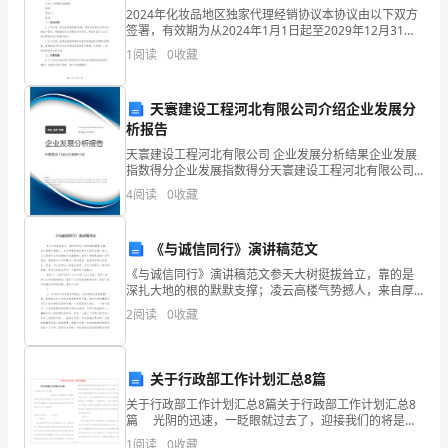
以
2024年化妆品地区独家代理经销协议本协议由以下双方
签署，有效期为从2024年1月1日起至2029年12月31日
及
止。甲方：(化妆品制造商/品牌)地址：联系人：电话：
1
阅读
0
收藏
乙方：(代理商/经销商)地址：联系人
领
导
天寰建设工程河北有限公司介绍企业发展分
析报告
评
天寰建设工程河北有限公司 企业发展分析结果企业发展
指数得分企业发展指数得分天寰建设工程河北有限公司
价，
守公司规章制度，能主动完成公司的任务。
综合得分说明：企业发展指数根据企业规模、企业创
4
阅读
0
收藏
新、企业风险、企业活力四个维度对企业发展情况进行
一
评价。
般
《与诚信同行》演讲稿范文
《与诚信同行》演讲稿范文参天大树挺拔耸立，靠的是
员
深扎大地的根的默默支撑；凌云高楼气势撼人，来自厚
重坚硬的基石无语的支撑；那么，人又是靠什么来支撑
工
2
阅读
0
收藏
起无比睿智的人生呢？那就是诚信！坚守诚信，就是坚
守气节和
律己，宽以待人，敬重领导，团结同志。
评
关于行政部工作计划汇总8篇
语
关于行政部工作计划汇总8篇关于行政部工作计划汇总8
可
篇 光阴的迅速，一眨眼就过去了，迎接我们的将是新
的生活，新的挑战，来为以后的工作做一份计划吧。什
1
阅读
0
收藏