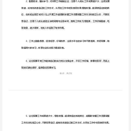
语
文
案
2024
优秀员工表扬评语
年
2024
单
位
员
工
简
单