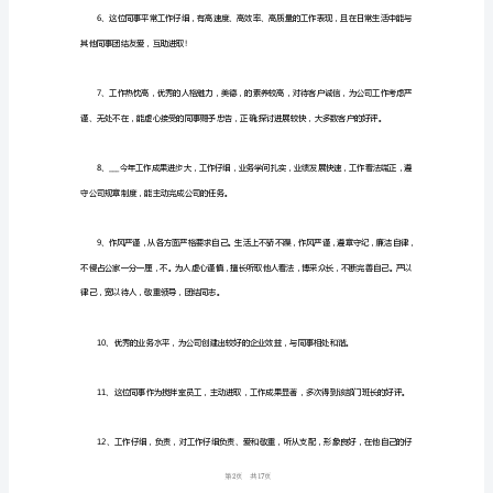
评
语
文
苦耐劳，进步很快，在新人中起到了榜样作用。
案
又
到
别值得大家学习，新晋社会如此努力难能珍贵。
了
写
员
工
班的纪律也很好，值得各位同事学习。
评
1
17
第
语
的