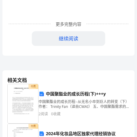
时
候
更多完整内容
了，
继续阅读
员
工
评
语
相关文档
有
付费
个
中国聚酯业的成长历程(下)+++y
中国聚酯业的成长历程--从无名小卒到巨人的转变（下）
人
作者： Trinity Fan（译自CMAI） 五、中国聚酯需求的现
状迄今为止，中国大量扩充的合成纤维产量主要在中国
其他同事团结友爱，互助进取!
2
阅读
0
收藏
自
国内市场上消耗。然而，由
评
付费
2024年化妆品地区独家代理经销协议