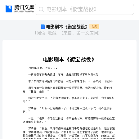
电
电影剧本《衡宝战役》
影
电影剧本《衡宝战役》
付费
剧
1
阅读
收藏
（
来自
：
第一文库网
）
本
《衡
宝
战
役》
电
1949年3月。天津。日。
影