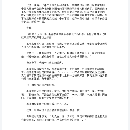
一
前的动员报告，可是你的
辆
吉
告。。。。。。”
普
车
罗荣桓掩饰不住内心的
在
街
战部队作报告吗？”
头
驶
带，主席一定会答应的。”
过。
车
内，
坐