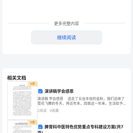
着
第
更多完整内容
四
野
继续阅读
战
1949年3月31日。北平。日。
军
司
令
相关文档
付费
员
旁白：
演讲稿学会感恩
林
演讲稿 学会感恩 送走了五谷丰收的金秋，我们迎来了
雪花飞舞的冬天，将近年末，回首这一年来，生活给予
彪。
我们的仍然是无尽的收获与感动。我感谢生活赐予我的
2
阅读
0
收藏
幸福和甜蜜，也感谢工作带给我的一个又一个惊喜。
车
付费
脾胃科中医特色优势重点专科建设方案(共7
子
行到底，解放全中国。
页)