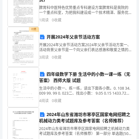
在
脾胃科中医特色优势重点专科建设方案脾胃科是我院的
字幕：
一个重点科室，为把我科建设成一个技术精湛、服务优
四
良、设备完善、管理规范，具有相当规模的中医特色优
1
阅读
0
收藏
势重点专科，特制定本方案。一、指导思想依据国家中
野
医药管理
放军第四野战军师以上干部。
付费
开展2024年父亲节活动方案
野
开展2024年父亲节活动方案2024年父亲节活动方案一、
人进入小礼堂时，热烈的掌声经久不息。
战
活动背景父亲节是一个向父亲们表达感激和敬爱之情的
日子，每年的六月第三个星期日都被指定为父亲节。作
3
阅读
0
收藏
医
为一个非常重要的节日，父亲节旨在让孩子们向父亲们
院
四年级数学下册 生活中的小数一课一练（无
台上台下，响起一片欢迎的掌声。
答案） 西师大版 试题
门
生活中的小数一、练一练，读出下面各小数。0. 108 34.
口
009 99. 99 0. 023二、找出小数： 9.05 0.15 1433.72
828
4
阅读
0
收藏
停
构即将土崩瓦解，归于消灭了。”
住，
2024年山东省潍坊市寒亭区国家电网招聘之
机械动力类考试题库及参考答案（名师推荐）
台下的指战员热烈地鼓掌。
林
2024年山东省潍坊市寒亭区国家电网招聘之机械动力类
考试题库及参考答案（名师推荐） 第一部分 单选题(50
彪
题) 1、直轴按其承载情况不同可分为传动轴、心轴和(