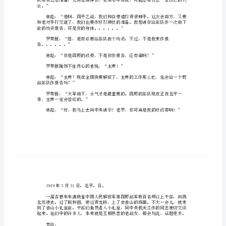
剧
本
《衡
身：“林总，是你。”
宝
战
吗？”
役》
1949
啊。”
年
随时都给你留着。”
3
月。
天
津。
价。”
日。