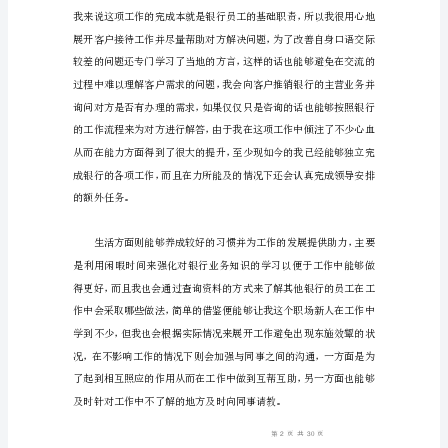
人
在
一
个
时
期
对
自
己
的
学
习
或