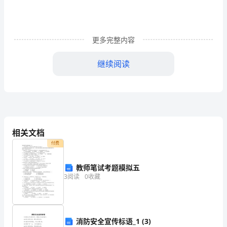
工
作
更多完整内容
生
继续阅读
活
的
自
我
相关文档
总
付费
结，
教师笔试考题模拟五
自
3
阅读
0
收藏
我
鉴
消防安全宣传标语_1 (3)