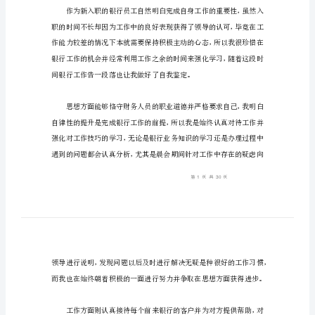
行
员
工
自
我
鉴定，仅供参考，欢迎大家阅读。
鉴
定
银行员工自我鉴定1
自
我
鉴
定
是
个