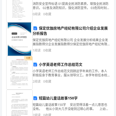
定
消防安全宣传标语 01提高全民消防素质，增强全民消防
可
意识。 02普及消防知识，强化消防宣传。 03危险时刻真
朋友，勿忘火警119。 04幸福平安一生，火灾远离家
0
阅读
0
收藏
庭。
以
提
保定优伽房地产经纪有限公司介绍企业发展
分析报告
升
保定优伽房地产经纪有限公司 企业发展分析结果企业发
自
展指数得分企业发展指数得分保定优伽房地产经纪有限
公司综合得分说明：企业发展指数根据企业规模、企业
1
阅读
0
收藏
创新、企业风险、企业活力四个维度对企业发展情况进
身
的额外任务。
行评
付费
总
小学英语老师工作总结范文
结
小学英语老师工作总结范文回顾这学年来的工作，本人
积极投身于教育事业，服从领导分工。本学年担任本校
的四、五年级英语教学工作，因为我是学习英语教育
能
2
阅读
0
收藏
的，再加上之前也从事了英语教学，所以本学期的教学
工作开展还
力，
短篇幼儿童话故事150字
让
短篇幼儿童话故事150字 安达觉得活着一点儿意思也
我
没有。 他从小到大几乎没碰到过顺心的事。 上幼儿
园时，老师总是和他过不去，三天两头用罚站、关小黑
2
阅读
0
收藏