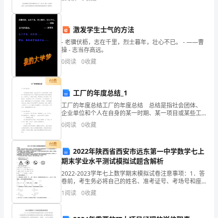
们
屋等手段惩治他。在安达的概念中，幼儿园和地
抽
激发学生士气的方法
出
- 老骥伏枥，志在千里，烈士暮年，壮心不已。 - ——曹
操 - 志当存高远。
时
0
阅读
0
收藏
间
付费
写
工厂的年度总结_1
写
工厂的年度总结工厂的年度总结 总结是指社会团体、
企业单位和个人在自身的某一时期、某一项目或某些工
自
作告一段落或者全部完成后进行回顾检查、分析评价，
0
阅读
0
收藏
从而肯定成绩，得到经验，找出差距，得出教训和一些
规
我
付费
2022年陕西省西安市远东第一中学数学七上
鉴
期末学业水平测试模拟试题含解析
定
2022-2023学年七上数学期末模拟试卷注意事项：1．答
卷前，考生务必将自己的姓名、准考证号、考场号和座
吧。
位号填写在试题卷和答题卡上。用2B铅笔将试卷类型
1
阅读
0
收藏
（B）填涂在答题卡相应位置上。将条形码粘贴在答
那