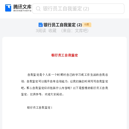
银
银行员工自我鉴定 (2)
行
银行员工自我鉴定 (2)
付费
员
3
阅读
收藏
（
来自
：
文库吧
）
工
自
我
鉴
定
(2)
银