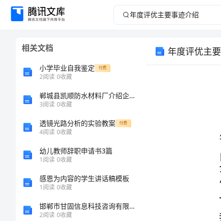
年
度
相关文档
年度评优主要
评
小学毕业自我鉴定
付费
优
2
阅读
0
收藏
郸城县凯顺防水材料厂介绍企业发展分析报告
主
3
阅读
0
收藏
要
透镜光路分析的实验教案
付费
4
阅读
0
收藏
事
总结如下：
幼儿教师辞职申请书3篇
1
阅读
0
收藏
迹
感恩为内容的学生讲话稿模板
介
1
阅读
0
收藏
邯郸市甘固信息科技咨询有限公司介绍企业发展分析报告
绍
2
阅读
0
收藏