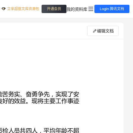
立享超值文库资源包
我的资料库
开通会员
Login 腾讯文档
编辑文档
自技术质检部组建一年多来，我部成员精诚团结、勤苦务实、奋勇争先，实现了安
全生产、文明施工、质量合格的既定目标，取得了良好的效益。现将主要工作事迹
我部完全按照业主和公司的要求高标准建设。技术质检人员共四人，平均年龄不超
过30岁，其中长期工作在工程一线、具有丰富现场经验的成员占据50%。为提高
员工素质与技能，定期组织党员学习、安全演练及内部交流学习会等，各项活动均
有记录及图片资料，建立了完善的资料档案。实行了月考核、年考核制度，考核项
目细化全面，可操作性强，有效地激励了员工工作干劲，收到了更低失误，更高效