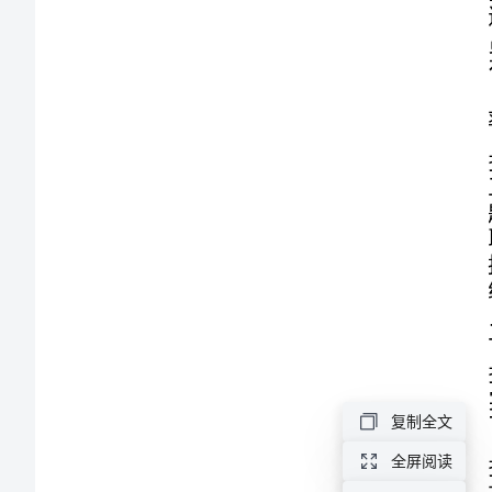
年
度
评
统。
优
主
要
事
迹
介
目标。
绍
自
复制全文
技
全屏阅读