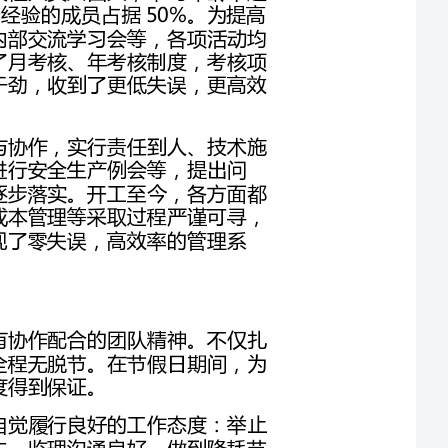
技术质检部现场管理模式严格，注重各部门的沟通与协作，实行责任到人、技术施
工一体化。定期组织各班组召开协调交底会，每周进行安全生产例会等，提出问
题、解决问题，将各个方面、各项工序的具体工艺逐步落实。开工至今，各方面都
取得了良好的进展。在进度管理、质量安全管理、成本管理等采取过程严谨可寻，
措施细化到位，稳中求胜等科学化的管理手段。实现了零失误，高效率的管理系
技术质检部成员严于律己，工作态度认真积极，具有协作配合的团队精神。不仅扎
实做好各自的本职工作，更注重各岗位间的沟通，全程无脱节。在节假日期间，为
技术质检部工作环境整洁、有序，仪器设备优良。自觉履行良好的工作态度：举止
文明、踏实肯干。我部的生产任务保质保量，与业主、监理沟通良好。做到降耗节
能、成本节约。工程实施以来，无责任事故，保持良好生产秩序，实现了既定效益
三、技术质检部团结和谐、精神文明，充满凝聚力。技术质检部遵守社会公德及职
业道德，成员无任何违纪的人和事。我部共有党员3人，在项目建设中担任不同
的工作岗位。从前年年开工到现在，我部一直高度重视党的建设工作，不断学习、
增强基层党组织的创造力、凝聚力和战斗力。同时，我部经常组织参与公司各学习
技术质检部亦具有浓厚的学习氛围——实行岗位与岗位间交流学习，同岗位互助