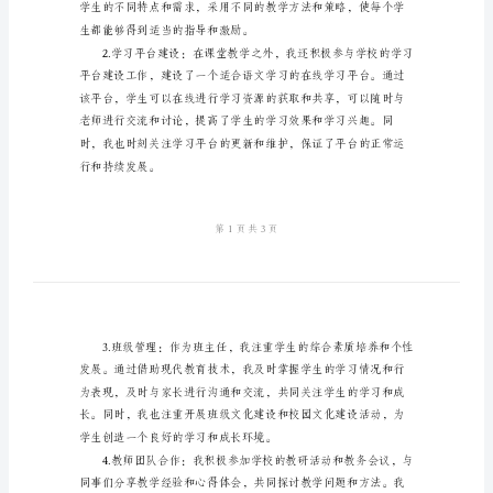
技
术
工
作
总
二、技术工作总结
结
范
文
2024
年