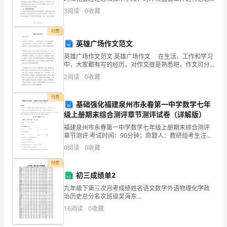
对
化管理的制度体系。该制度的主要目标是提高环境监管
3
阅读
0
收藏
教
的效能和精度，确保环境质量的改善和保护。该制度在
育
付费
英雄广场作文范文
事
英雄广场作文范文 英雄广场作文 在生活、工作和学习
中，大家都有写的经历，对作文很是熟悉吧，作文可分
业
为小学作文、中学作文、大学作文（论文）。你知道作
2
阅读
0
收藏
文 ___写的好吗？下面是帮大家的英雄广场作文，仅
的
付费
热
基础强化福建泉州市永春第一中学数学七年
级上册期末综合测评章节测评试卷（详解版）
爱
福建泉州市永春第一中学数学七年级上册期末综合测评
章节测评 考试时间：90分钟；命题人：教研组考生注
和
意：1、本卷分第I卷（选择题）和第Ⅱ卷（非选择题）两
0
阅读
0
收藏
部分，满分100分，考试时间90分钟2、答卷前，考
责
付费
任
初三成绩单2
九年级下第三次月考成绩姓名语文数学外语物理化学政
感，
治历史总分名次班级吴海东
971159592889335.2615.219.1林慧鑫
16
阅读
0
收藏
兢
93111988790873059629.1高鑫跃9810685888