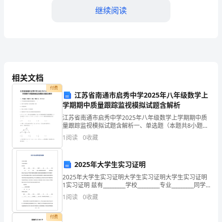
结
继续阅读
范
文
一、
相关文档
引
付费
言
江苏省南通市启秀中学2025年八年级数学上
学期期中质量跟踪监视模拟试题含解析
在
江苏省南通市启秀中学2025年八年级数学上学期期中质
量跟踪监视模拟试题含解析一、单选题（本题共8小题，
过
每题5分，共40分）1、下列命题的逆命题是假命题的是
1
阅读
0
收藏
（ ）A．有两个角相等的三角形是等腰三角形
去
的
2025年大学生实习证明
2025年大学生实习证明大学生实习证明大学生实习证明
五
1实习证明 兹有_________学校_________专业_________同学
于_________年_________月____
1
阅读
0
收藏
年
里，
付费