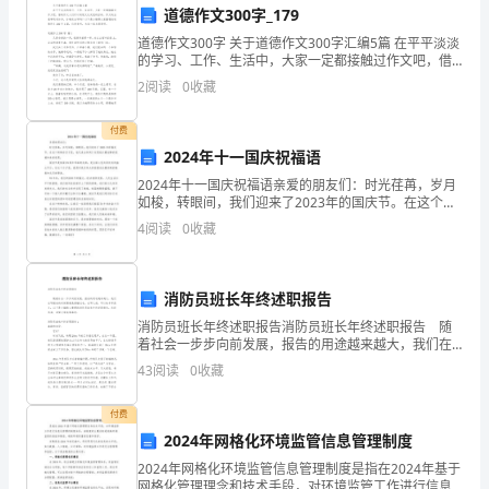
道德作文300字_179
我
进。
道德作文300字 关于道德作文300字汇编5篇 在平平淡淡
的学习、工作、生活中，大家一定都接触过作文吧，借
作
助作文人们可以实现文化交流的目的。作文的注意事项
2
阅读
0
收藏
有许多，你确定会写吗？以下是小编
为
付费
一
2024年十一国庆祝福语
名
2024年十一国庆祝福语亲爱的朋友们：时光荏苒，岁月
如梭，转眼间，我们迎来了2023年的国庆节。在这个特
语
殊的日子里，我代表全体同仁向您致以最诚挚的祝福和
4
阅读
0
收藏
美好祝愿。国庆节是祖国70周年华诞的庆典，是全国
文
教
自己的学术水平和影响力。
消防员班长年终述职报告
消防员班长年终述职报告消防员班长年终述职报告 随
师，
三、反思和展望
着社会一步步向前发展，报告的用途越来越大，我们在
写报告的时候要避免篇幅过长。在写之前，可以先参考
秉
43
阅读
0
收藏
范文，以下是小编精心整理的消防员班长年终述职报
告，
持
付费
2024年网格化环境监管信息管理制度
着
2024年网格化环境监管信息管理制度是指在2024年基于
网格化管理理念和技术手段，对环境监管工作进行信息