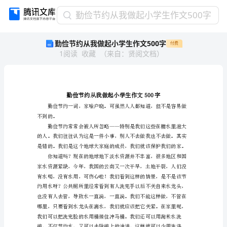
勤
勤俭节约从我做起小学生作文500字
俭
勤俭节约从我做起小学生作文500字
付费
节
1
阅读
收藏
（
来自
：
贤阅文档
）
约
从
我
做
起
小
不到的。
学