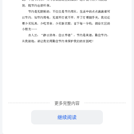
生
作
文
500
字
勤
俭
节
更多完整内容
约
从
继续阅读
剂，既节约也很环保。
我