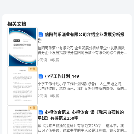
做
起
相关文档
小
小朋友……
信阳萄乐酒业有限公司介绍企业发展分析报
学
告
生
信阳萄乐酒业有限公司 企业发展分析结果企业发展指数
得分企业发展指数得分信阳萄乐酒业有限公司综合得分
作
说明：企业发展指数根据企业规模、企业创新、企业风
2
阅读
0
收藏
险、企业活力四个维度对企业发展情况进行评价。该企
文
业的
付费
小学工作计划_149
500
小学工作计划小学工作计划5篇(必备) 人生天地之间，
字
若白驹过隙，忽然而已，我们又将迎来新的喜悦、新的
收获，是时候抽出时间写写计划了。什么样的计划才是
2
阅读
0
收藏
好的计划呢？以下是小编帮大家整理的小学工作计划
勤
付费
心得体会范文_心得体会_读《我来自孤独的
俭
星球》有感范文250字
读《我来自孤独的星球》有感范文250字 这本书，我
节
认识了伍美珍，这本书里的主人公是江冰蟾，她和她的