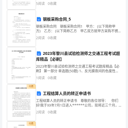
小堂哥一直闹别扭，还被凌扬波几个女生给受敌意和排
5
阅读
0
收藏
约
斥。读完后，这本书让我十分感触，这感触说不出来，
也
一
钢板采购合同_5
词，
钢板采购合同 钢板采购合同1 甲方： (以下简称甲
方) 乙方： (以下简称乙方 甲乙双方就甲方采购不锈
家
钢板事宜，本着平等自愿，互利合作、友好协商的原则
2
阅读
0
收藏
达成如下一致，特订立本合同以兹共同遵
喻
2023年黎川县试验检测师之交通工程考试题
户
库精品【必刷】
晓。
2023年黎川县试验检测师之交通工程考试题库精品【必
刷】 第一部分 单选题(50题) 1、反光膜夜间的色度性能
可
不正确的有（ ）。A.夜间色B.逆反射色C.色品坐标D.亮
1
阅读
0
收藏
度因数【答案】：D2、
虽
付费
工程结算人员的转正申请书
然
工程结算人员的转正申请书 尊敬的各位领导： 你们
人
好!我于XX年7月1日进入******公司，现将近三个月，
虽是，但我来贵公司之前曾在一公司实习过两个月，懂
2
阅读
0
收藏
人
得如何与人共处，如何做好本职工作;加上公司
都
付费