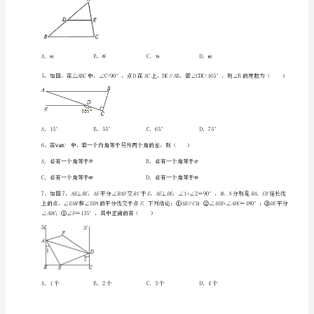
年
级
下
册
∠2＝（）
三
角
形
专
题
3、不一定在三角形内部的线段是（）
攻