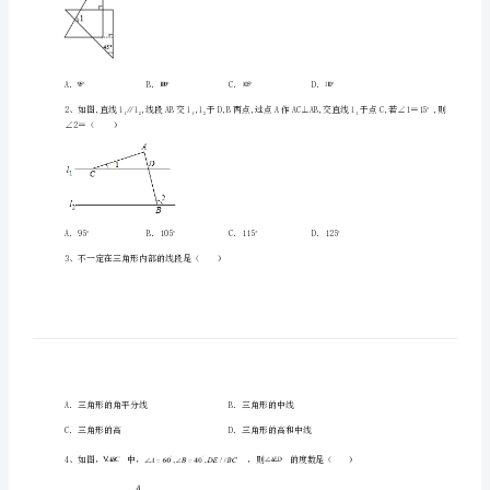
河
北
师
大
附
一、单选题（10小题，每小题2分，共计20分）
中
数
学
八