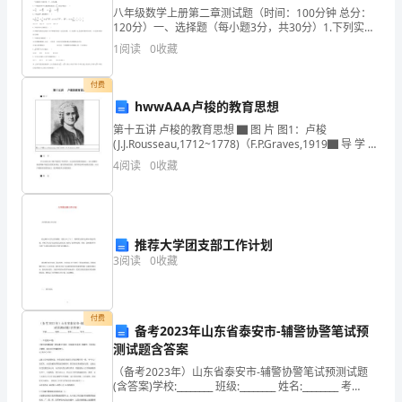
北
八年级数学上册第二章测试题（时间：100分钟 总分：
120分）一、选择题（每小题3分，共30分）1.下列实
师
数，，0.1414， ,中，无理数的个数是（ ） (A)2个 (B)3
1
阅读
0
收藏
个
大
付费
附
hwwAAA卢梭的教育思想
中
第十五讲 卢梭的教育思想 ▇ 图 片 图1：卢梭
(J.J.Rousseau,1712~1778)（F.P.Graves,1919▇ 导 学 学
数
习本章应在了解卢梭的生平和哲学、社会政治思
4
阅读
0
收藏
学
八
推荐大学团支部工作计划
年
3
阅读
0
收藏
级
下
付费
备考2023年山东省泰安市-辅警协警笔试预
册
测试题含答案
ADCF
∠；④∠＝135°，其中正确的有（）
（备考2023年）山东省泰安市-辅警协警笔试预测试题
三
(含答案)学校:________ 班级:________ 姓名:________ 考
号:________一、单选题(10题)1.按法定结婚年龄（男