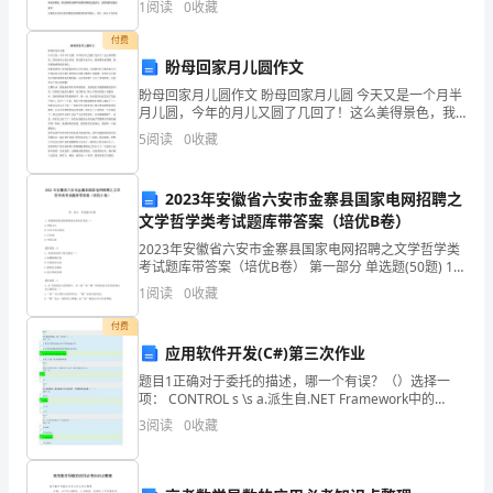
1
阅读
0
收藏
角
付费
形
盼母回家月儿圆作文
专
盼母回家月儿圆作文 盼母回家月儿圆 今天又是一个月半
月儿圆，今年的月儿又圆了几回了！这么美得景色，我
题
却没有心思去欣赏，看见那万家灯火，想到那家家团
5
阅读
0
收藏
圆，我的孤独感便成倍增长。 你们知道吗？因为我最亲
攻
的人
2023年安徽省六安市金寨县国家电网招聘之
克
文学哲学类考试题库带答案（培优B卷）
考
2023年安徽省六安市金寨县国家电网招聘之文学哲学类
考试题库带答案（培优B卷） 第一部分 单选题(50题) 1、
试
我国新闻伦理标准的制定和发布者是（）A.全国人大B.中
1
阅读
0
收藏
共中央宣传部C.公安部D.中
时
付费
应用软件开发(C#)第三次作业
间：
题目1正确对于委托的描述，哪一个有误？（）选择一
90
项： CONTROL s \s a.派生自.NET Framework中的
Delegate类 CONTROL s \s b.具有特定参数
3
阅读
0
收藏
分
钟；