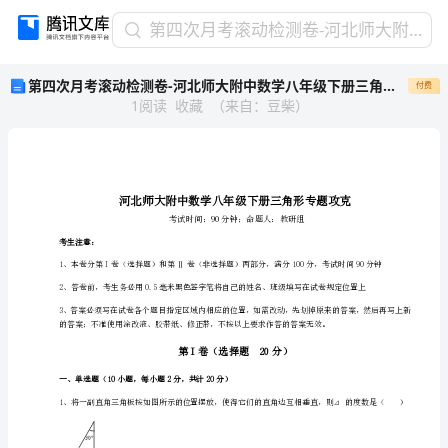
第
第四次月考滚动检测卷-河北师大附中数学八年级下册三角形专题攻克试题（含答案及解析）
四
第四次月考滚动检测卷-河北师大附中数学八年级下册三角形专题攻克试题（含答案及解析）
付费
次
1
阅读
收藏
（
来自
：
豆柴
）
月
考
滚
动
检
测
卷-
考生注意：