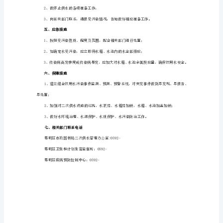
件
助，用消防车拉水供应；
应
急
预
案
一、
预
三、预测及预警
案
分
关部门；
类
分
级
根