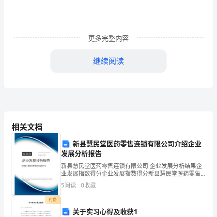
据
水
更多完整内容
污
染
继续阅读
的
性
3、由二次供水卫生管理机构发布水污
质、
四、先期处理及响应
严
相关文档
1、取水样检测；
重
新县慧民堂医药零售连锁有限公司介绍企业
发展分析报告
程
2、做停止供水的各项准备工作；
新县慧民堂医药零售连锁有限公司 企业发展分析结果企
业发展指数得分企业发展指数得分新县慧民堂医药零售
度、
连锁有限公司综合得分说明：企业发展指数根据企业规
5
阅读
0
收藏
模、企业创新、企业风险、企业活力四个维度对企业发
可
展情
五、应急措施
付费
控
关于实习心得及收获1