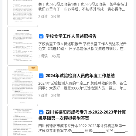
关于实习心得及收获1关于实习心得及收获 某些事情让
性
我们心里有了一些心得后，不妨将其写成一篇心得体
会，让自己铭记于心，这样就可以通过不断总结，丰富
和
2
阅读
0
收藏
我们的思想。到底应如何写心得体会呢？下面是小编整
理
影
学校食堂工作人员述职报告
六、保障措施
响
学校食堂工作人员述职报告 学校食堂工作人员述职报告
范
范文（精选10篇） 日子总是像从指尖流过的细沙，在不
经意间悄然滑落，回首这段时间的工作历程，我们收获
3
阅读
0
收藏
了感动和成长，是时候抽出时间写写述职
围
早处置；
付费
等
2024年试验检测人员的年度工作总结
因
2024年试验检测人员的年度工作总结尊敬的领导、各位
同事：大家好！我是XXXX年试验检测人员，经过一年的
素，
辛勤努力，我将向大家汇报我的年度工作总结。2024
7
阅读
0
收藏
年，是我作为试验检测人员的第二个年头。这一年，
七、相关部门联系电话
分
思明区市政园林局二次供水管理办公室:0592-
四川省德阳市成考专升本2022-2023年计算
为
机基础第一次模拟卷附答案
思明区卫生和计划生育监督所：0592-
四
四川省德阳市成考专升本2022-2023年计算机基础第一
次模拟卷附答案学校:________ 班级:________ 姓名:________
级：
思明区疾病预防控制中心：0592-
考号:________一、单选题(20题)1.关于计算机