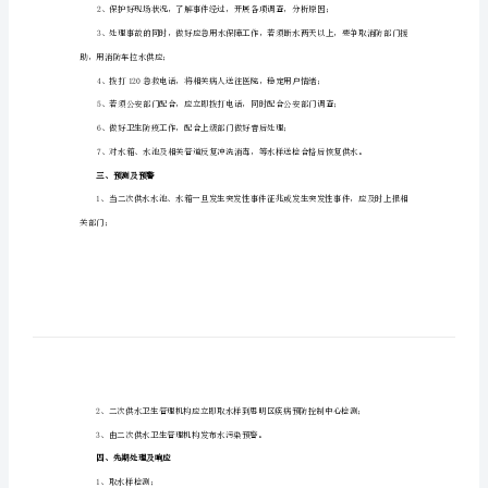
案
思
明
区
5天的为重大水污染事件；
二
次
供
污染事件。
水
二、应急处理程序
水
污
染
事