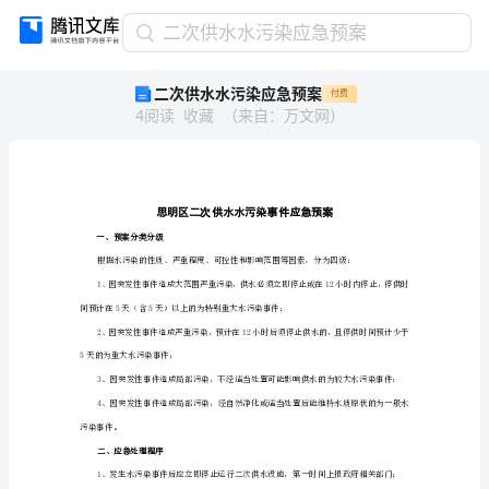
二
二次供水水污染应急预案
次
二次供水水污染应急预案
付费
供
4
阅读
收藏
（
来自
：
万文网
）
水
水
污
染
应
急
一、预案分类分级
预