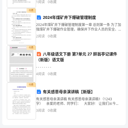
1
阅读
0
收藏
1、
付费
2024年煤矿井下爆破管理制度
因
2024年煤矿井下爆破管理制度第一章 总则第一条 为了加
突
强煤矿井下爆破作业管理，确保井下作业人员的安全、
煤炭生产的顺利进行，根据国家相关法律法规，制定本
2
阅读
0
收藏
发
管理制度。第二条 本管理制度适用于煤矿井下进行
性
付费
八年级语文下册 第7单元 27 醉翁亭记课件
事
（新版）语文版
- - - - - - - -
件
4
阅读
0
收藏
造
付费
成
有关感恩母亲演讲稿【新版】
大
有关感恩母亲演讲稿 有关感恩母亲演讲稿1（1243
字） 亲爱的老师、同学们： 大家好! 让我们从今天
范
开始，从孝顺母亲开始，学会感恩吧!让我们记住天下母
3
阅读
0
收藏
亲共同的生日，为母亲洗一次脚，为她捶一捶辛劳
围