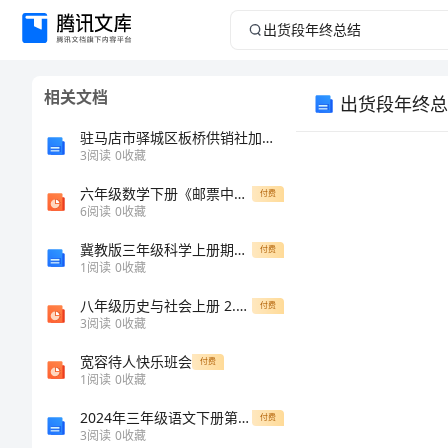
出
货
相关文档
出货段年终总
段
驻马店市驿城区板桥供销社加油点介绍企业发展分析报告
年
3
阅读
0
收藏
六年级数学下册《邮票中的数学问题》PPT课件
终
付费
6
阅读
0
收藏
总
冀教版三年级科学上册期末测试卷汇编
付费
1
阅读
0
收藏
结
八年级历史与社会上册 2.2.2 气象万千课件 人教版
付费
参考：
3
阅读
0
收藏
出
宽容待人快乐班会
付费
货
1
阅读
0
收藏
段
2024年三年级语文下册第四次月考试题 (I)
付费
3
阅读
0
收藏
年