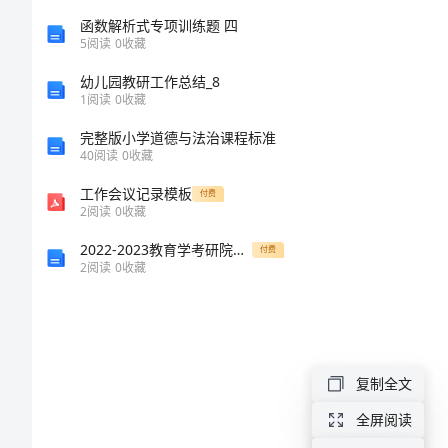
终
函数解析式专项训练题 四
5
阅读
0
收藏
总
幼儿园教研工作总结_8
结
1
阅读
0
收藏
以
完整版小学道德与法治课程标准
40
阅读
0
收藏
下
工作会议记录模板
付费
是
2
阅读
0
收藏
聘
2022-2023教育学考研院校排名及难度解析
付费
2
阅读
0
收藏
才
网
小
编
复制全文
特
全屏阅读