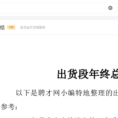
结
本文由万文网提供
付费
出货段年终总结
以下是聘才网小编特地整理的
201X年是我人生旅途上的一个
达公司的大门，我的人生就有新的
标。上海博达公司给了我一个把理