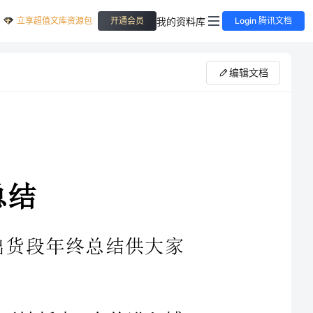
立享超值文库资源包
我的资料库
开通会员
Login 腾讯文档
编辑文档
出货段年终总结供大家
重要转折点，自从进入博
起点，新的开始和新的目
论运用到实践的机会，在