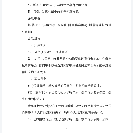
儿
园
()
中
班
社
会
器合作演奏的乐趣。
《森
活动目标
:
林
音
趣。
乐
会》
1
FLASH
课