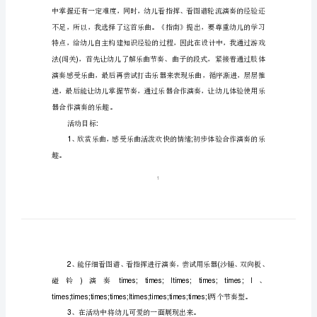
乐
会》
活动来源
:
FLASH
课
ABA
件
动
画
教
案
幼