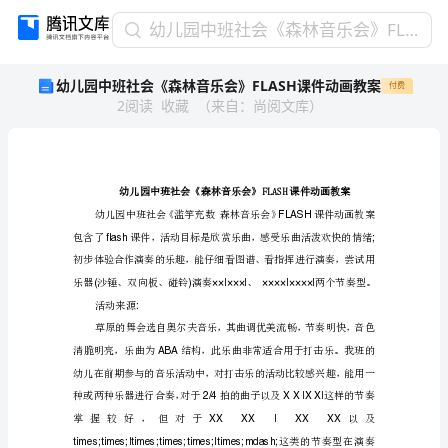
幼
幼儿园中班社会《森林音乐会》FLASH课件动画教案
儿
幼儿园中班社会《森林音乐会》FLASH课件动画教案
付费
园
2
阅读
收藏
（
来自
：
尚阅文库
）
中
班
社
会
《森
林
音