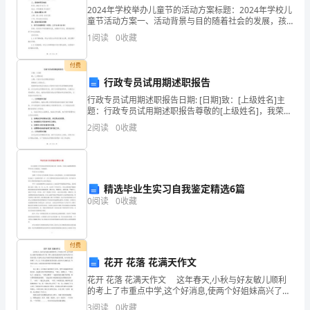
《滥
2024年学校举办儿童节的活动方案标题：2024年学校儿
童节活动方案一、活动背景与目的随着社会的发展，孩
竽
子们的权益和成长需求得到了越来越多的重视。为了提
见范例
)
1
阅读
0
收藏
供一个快乐、充实的儿童节，帮助孩子们增强团队合作
充
活动过程
:
付费
数
行政专员试用期述职报告
一、开始部分
森
行政专员试用期述职报告日期: [日期]致：[上级姓名]主
题：行政专员试用期述职报告尊敬的[上级姓名]，我荣幸
林
、老师以谈话引出活动主题。
1
地向您呈交我在公司担任行政专员试用期的述职报告。
2
阅读
0
收藏
在过去的[试用期时间]里，我尽力发挥我的职责
音
2:
乐
精选毕业生实习自我鉴定精选6篇
会》
0
阅读
0
收藏
你们有信心闯关吗
FLASH
二、基本部分
课
付费
花开 花落 花满天作文
件
()
花开 花落 花满天作文 这年春天,小秋与好友敏儿顺利
动
的考上了市重点中学,这个好消息,使两个好姐妹高兴了好
(:
一阵子,她们知道没有努力是不会有今天的高兴的,于是两
3
阅读
0
收藏