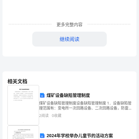
件
动
更多完整内容
画
继续阅读
教
案
幼
儿
相关文档
园
3
中
煤矿设备缺陷管理制度
4
煤矿设备缺陷管理制度设备缺陷管理制度 1．设备缺陷管
班
理范围有：变电所一次回路设备、二次回路设备，防雷
设施等。 2．值班人员应认真巡回检查，发现设备缺陷
2
阅读
0
收藏
5
社
后，无论消除与否均应做好记录，并向有关领导汇报，
会
活动准备
:
2024年学校举办儿童节的活动方案