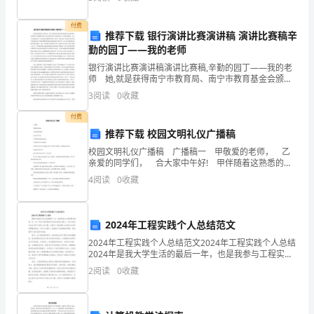
画
人在这个新的学校里用她们的智慧,与汗水努
受乐曲的特点。
)
教
付费
推荐下载 银行演讲比赛演讲稿 演讲比赛稿辛
:()
勤的园丁——我的老师
案
银行演讲比赛演讲稿演讲比赛稿,辛勤的园丁——我的老
包
师 她,就是获得南宁市教育局、南宁市教育基金会颁布
的我最喜爱的老师称号和李国伟、荣慕蕴教育园丁奖的
3
阅读
0
收藏
含
1
黄春燕老师.说起黄老师,大伙都说她就像一头永不知疲
付费
了
推荐下载 校园文明礼仪广播稿
2
flash
校园文明礼仪广播稿 广播稿一 甲敬爱的老师， 乙
亲爱的同学们， 合大家中午好! 甲伴随着这熟悉的乐
课
曲， 乙聆听着这动人的旋律; 甲芍药山乡中心完小希
4
阅读
0
收藏
望之声小广播又与你相约，我是主持人**
件，
活
2024年工程实践个人总结范文
2024年工程实践个人总结范文2024年工程实践个人总结
动
2024年是我大学生活的最后一年，也是我参与工程实践
项目的一年。这一年的工程实践经历对我来说意义重
目
2
阅读
0
收藏
大，不仅让我对专业知识有了更深入的了解，还提升
标