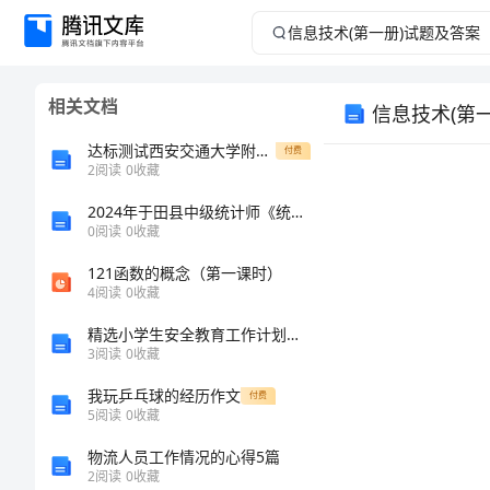
信
息
相关文档
信息技术(第
技
达标测试西安交通大学附属中学分校物理八年级下册物质的物理属性专项攻克试题（详解）
付费
术
2
阅读
0
收藏
2024年于田县中级统计师《统计基础知识理论及相关知识》高分冲刺试卷及答案
(第
0
阅读
0
收藏
一
121函数的概念（第一课时）
4
阅读
0
收藏
册)
精选小学生安全教育工作计划范文
3
阅读
0
收藏
试
选择
我玩乒乓球的经历作文
付费
题
5
阅读
0
收藏
物流人员工作情况的心得5篇
及
2
阅读
0
收藏