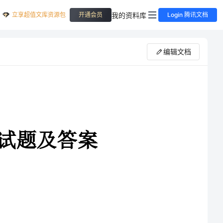
立享超值文库资源包
我的资料库
开通会员
Login 腾讯文档
编辑文档