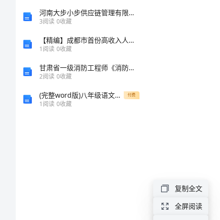
答
河南大步小步供应链管理有限公司介绍企业发展分析报告
）。
3
阅读
0
收藏
案
A、扫雷
【精编】成都市首份高收入人群钟表消费调查报告
1
阅读
0
收藏
信
甘肃省一级消防工程师《消防安全技术实务》综合练习（ii卷） （含答案）
息
2
阅读
0
收藏
技
(完整word版)八年级语文下册第一单元2回延安教案新人教版
付费
1
阅读
0
收藏
术
（第
）
一
A、
册）
试
B、
复制全文
题
、
全屏阅读
及