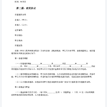
店
2
铺
34949
租
410
凭
4
人
4410
计
6
划
并提供查验证明原件交本院归档。
生
5
育
务证》复印件等相关证明交本院归档（先办证后怀孕）。
管
6
理
责
任