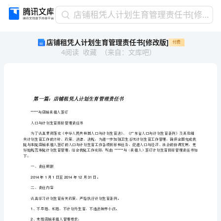
店
店铺租凭人计划生育管理责任书[修改版]
铺
店铺租凭人计划生育管理责任书[修改版]
付费
租
4
阅读
收藏
（
来自
：
文库吧
）
凭
人
计
划
生
第一篇：店
育
与店铺承租人签订
*****
管