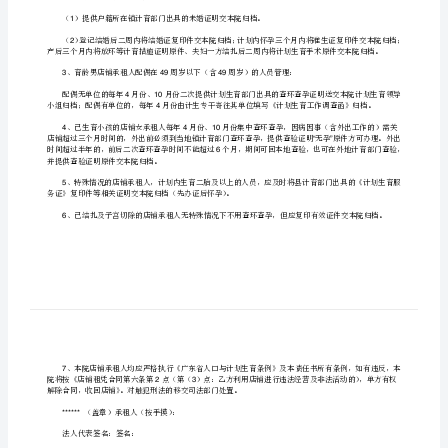
人口与计划生育目标管理责任书
理
责
任
下：
书
一、责任期限
[修
年月日至年月日。
20141120141231
二、责任内容
改
认真学习计划生育有关政策，严格执行计
版]
、不早婚、私婚，不计划外生育，不违法抱养小孩。
1
第
、未婚店铺承租人管理要求：
2
一
1
篇：