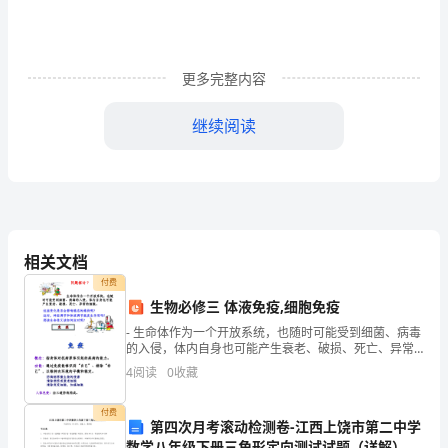
书
*****
与
更多完整内容
店
继续阅读
铺
7
23
承
解除合同，收回店铺》。对触犯刑法的移交司法部门处置。
租
（盖章）承租人（按手摸）：
******
人
相关文档
法人代表签名：签名：
付费
签
生物必修三 体液免疫,细胞免疫
时间：年月日
订
- 生命体作为一个开放系统，也随时可能受到细菌、病毒
的入侵，体内自身也可能产生衰老、破损、死亡、异常
人
第二篇：租凭协议
的细胞。
4
阅读
0
收藏
口
房屋租赁合同
付费
第四次月考滚动检测卷-江西上饶市第二中学
与
数学八年级下册三角形定向测试试题（详解）