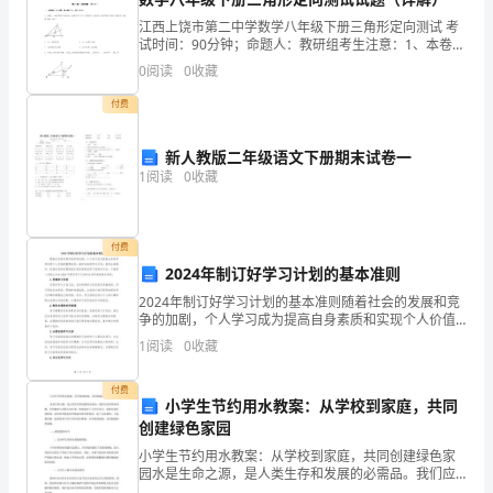
出租人（甲方）：
计
江西上饶市第二中学数学八年级下册三角形定向测试 考
试时间：90分钟；命题人：教研组考生注意：1、本卷分
承租人（乙方）：
划
第I卷（选择题）和第Ⅱ卷（非选择题）两部分，满分100
0
阅读
0
收藏
分，考试时间90分钟2、答卷前，考生务必用0
生
证件编号：
付费
育
联系地址：
新人教版二年级语文下册期末试卷一
目
1
阅读
0
收藏
联系电话：
标
房屋坐落：
管
付费
2024年制订好学习计划的基本准则
理
租赁的有关事宜达成协议如下：
2024年制订好学习计划的基本准则随着社会的发展和竞
争的加剧，个人学习成为提高自身素质和实现个人价值
责
第一条租赁期限
的重要途径。面对未来的学习计划，我们应该制定一些
1
阅读
0
收藏
基本准则来帮助我们更好地规划学习目标和方式。下面
任
是一
付费
书
小学生节约用水教案：从学校到家庭，共同
创建绿色家园
为
小学生节约用水教案：从学校到家庭，共同创建绿色家
园水是生命之源，是人类生存和发展的必需品。我们应
了
该珍惜水资源，并积极参与环保行动中来。特别是对于