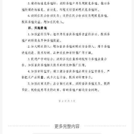
元。
介
绍
上。
畜
禽
养
三、实施策略
殖
是
区
关政策，营造良好的发展环境。
县
农
业
经
更多完整内容