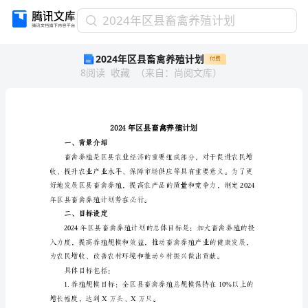
2024
2024年区县畜禽养殖计划
年
2024年区县畜禽养殖计划
付费
区
8
阅读
收藏
（
来自
：
尚阅文库
）
县
畜
禽
养
殖
计
一、背景介绍
划