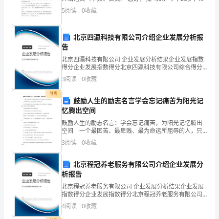
市
xx，是xx大学，专业是国际经济与贸易 从进入大学开
5
阅读
0
收藏
场，我就决心以后从事外贸工作。 因此在四年的
场
北京四瀛科技有限公司介绍企业发展分析报
供
告
应
北京四瀛科技有限公司 企业发展分析结果企业发展指数
得分企业发展指数得分北京四瀛科技有限公司综合得分
等
说明：企业发展指数根据企业规模、企业创新、企业风
3
阅读
0
收藏
险、企业活力四个维度对企业发展情况进行评价。该企
业的
具
付费
鼓励人生的励志名言学会忘记痛苦为阳光记
有
忆腾出空间
鼓励人生的励志名言：学会忘记痛苦，为阳光记忆腾出
重
空间 一个最困苦、最卑贱、最为命运所屈辱的人，只
要还抱有希望，便无所怨惧。 2、时间就是生命，时间
要
3
阅读
0
收藏
就是速度，时间就是力量。 3、世界上最快而又最慢
意
北京程冠养老服务有限公司介绍企业发展分
析报告
义。
北京程冠养老服务有限公司 企业发展分析结果企业发展
为
指数得分企业发展指数得分北京程冠养老服务有限公司
综合得分说明：企业发展指数根据企业规模、企业创
4
阅读
0
收藏
新、企业风险、企业活力四个维度对企业发展情况进行
了
评价。