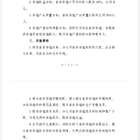
2024
年
区
年区县畜禽养殖计划势在必行。
县
二、目标设定
畜
禽
养
殖
具体目标包括：
计
划
一、
增长幅度，达到X万头、X万只。
背
景