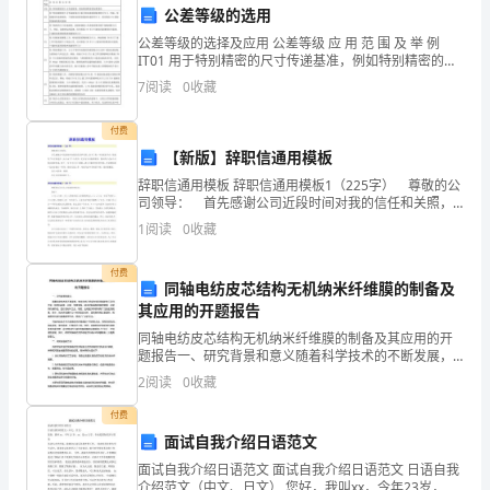
民
公差等级的选用
提高养殖效益，增加农民收入。
增
公差等级的选择及应用 公差等级 应 用 范 围 及 举 例
IT01 用于特别精密的尺寸传递基准，例如特别精密的标
准量块 IT0 用于特别精密的尺寸传递基准及宇航中特别
收、
四、实施措施
7
阅读
0
收藏
重要的精密配合尺寸。例如，特别精
提
付费
【新版】辞职信通用模板
升
殖户的科技水平和养殖技能。
辞职信通用模板 辞职信通用模板1（225字） 尊敬的公
农
司领导： 首先感谢公司近段时间对我的信任和关照，
给予了我一个发展的平台，使我有了长足的进步。如今
1
阅读
0
收藏
业
由于个人原因，无法为公司继续服务，现在我正式向
产
付费
同轴电纺皮芯结构无机纳米纤维膜的制备及
其应用的开题报告
业
同轴电纺皮芯结构无机纳米纤维膜的制备及其应用的开
水
题报告一、研究背景和意义随着科学技术的不断发展，
纳米技术已经成为很多领域的热门研究方向，如材料科
2
阅读
0
收藏
平、
学、化学、生物学等。纳米材料具有独特的物理、化学
和机械特
付费
保
面试自我介绍日语范文
障
面试自我介绍日语范文 面试自我介绍日语范文 日语自我
介绍范文（中文、日文） 您好，我叫xx，今年23岁，