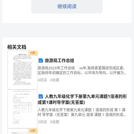
济
继续阅读
的
重
要
组
相关文档
成
付费
旅游局工作总结
部
旅游局202X年工作总结 xx年,我局紧紧围绕完成区委、
分，
区政府年初确定的工作目标，以市场为导向，以开展为
动力，大力优化产业结构，不断配套完善根底设施，强
4
阅读
0
收藏
力开展宣传促销，持续推进区域合作，较好推动了
对
于
人教九年级化学下册第九单元课题1溶液的形
用。
成第1课时导学案(无答案)
促
人教九年级化学下册第九单元课题 1 溶液的形成 第 1 课
进
时 导学案（无答案）第九单元 溶液 课题 1 溶液的形成学
案【学习目标】1.认识溶液的形成，知道水、汽油、酒精
3
阅读
0
收藏
是一些常见的溶剂。 (重点 )2
农
付费