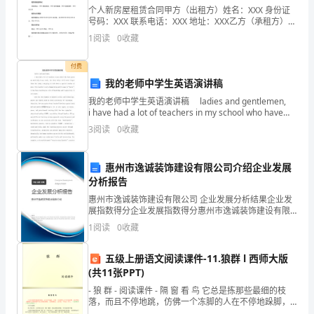
下，
个人新房屋租赁合同甲方（出租方）姓名：XXX 身份证
量。
号码：XXX 联系电话：XXX 地址：XXX乙方（承租方）姓
以
名：XXX 身份证号码：XXX 联系电话：XXX 地址：XXX租
1
阅读
0
收藏
赁房屋的情况房屋地址：X
突
有最好，只有更好!
付费
出
我的老师中学生英语演讲稿
体
我的老师中学生英语演讲稿 ladies and gentlemen,
2024年班主任学期工作计划2（847字）
i have had a lot of teachers in my school who have
现
give
3
阅读
0
收藏
学
惠州市逸诚装饰建设有限公司介绍企业发展
生
分析报告
主
惠州市逸诚装饰建设有限公司 企业发展分析结果企业发
展指数得分企业发展指数得分惠州市逸诚装饰建设有限
体
公司综合得分说明：企业发展指数根据企业规模、企业
1
阅读
0
收藏
创新、企业风险、企业活力四个维度对企业发展情况进
行评
为
五级上册语文阅读课件-11.狼群 l 西师大版
中
(共11张PPT)
- 狼 群 - 阅读课件 - 隔 窗 看 鸟 它总是拣那些最细的枝
心，
落，而且不停地跳，仿佛一个冻脚的人在不停地跺脚，
也好像每一