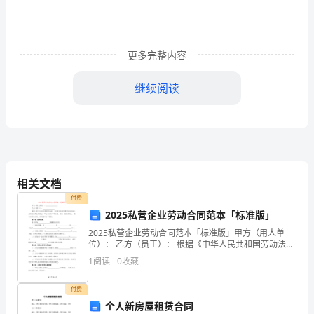
划
1（1109
字）
更多完整内容
一、
继续阅读
指
导
神。
思
想
相关文档
在
付费
2025私营企业劳动合同范本「标准版」
学
2025私营企业劳动合同范本「标准版」甲方（用人单
校
位）： 乙方（员工）： 根据《中华人民共和国劳动法》
《中华人民共和国劳动合同法》及相关法律法规
1
阅读
0
收藏
领
导
付费
个人新房屋租赁合同