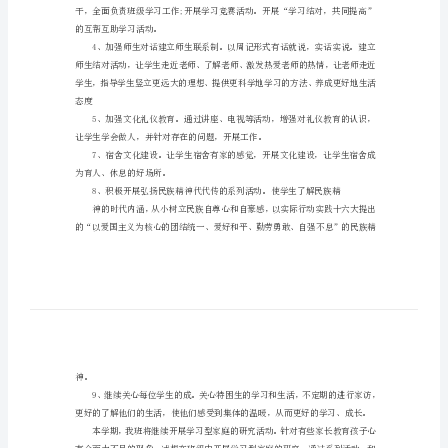
划
一、指导思想
（汇
编）
2024
创新精神和实践能力的四有新人。
年
二、主要工作
班
主
任
学
期
工
的互帮互助学习活动。
作