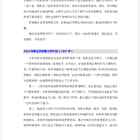
计
划
2024
态度
年
班
主
任
为育人、休息的好场所。
学
期
工
作
计