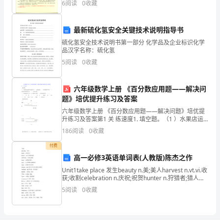
加
6
阅读
0
收藏
一位学生的学习潜力。
强
最新硫化氢安全关键技术说明指导书
学
硫化氢安全技术说明书第一部分 化学品及企业标识化学
品汉字名称：硫化氢
生
5
阅读
0
收藏
干
六年级数学上册 《百分数应用题——解决问
部
题》培优提升练习及答案
队
六年级数学上册 《百分数应用题——解决问题》培优提
升练习及答案第1 关 练速度1. 填空题。（1 ）水果店运
伍
进的苹果比橘子多15% 。把运进的（运进的苹果是橘子
186
阅读
0
收藏
的（）的质量看作单位“1 ”，）（填百分
建
付费
高一必修3英语单词表(人教版)陈杰之作
设，
Unit1take place 发生beauty n.美;美人harvest n.vt.vi.收
加
获;收割celebration n.庆祝;祝贺hunter n.狩猎者;猎人
starve v
5
阅读
0
收藏
强
学