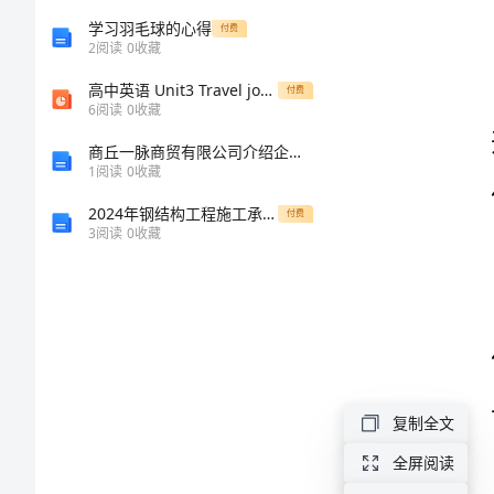
合
学习羽毛球的心得
付费
作
2
阅读
0
收藏
会
高中英语 Unit3 Travel journal第四学时 Grammar课件 新人教版必修1
付费
6
阅读
0
收藏
谈
1.
商丘一脉商贸有限公司介绍企业发展分析报告
纪
1
阅读
0
收藏
要
2024年钢结构工程施工承包合同范本
付费
纪
3
阅读
0
收藏
要
2.
是
记
载、
复制全文
传
全屏阅读
达