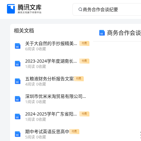
商
务
相关文档
商务合作会谈
合
关于大自然的手抄报精美漂亮5张
付费
作
6
阅读
0
收藏
2023-2024学年度湖南长沙市铁路一中数学七年级上册期中综合测评专题测试试卷（附答案详解）
会
付费
1
阅读
0
收藏
谈
五粮液财务分析报告文案
付费
4
阅读
0
收藏
纪
深圳市优米米淘贸易有限公司介绍企业发展分析报告
1
阅读
0
收藏
要
2024-2025学年广东省阳江市阳东区星重学校八年级物理下学期期末复习检测模拟试题含解析
付费
商
1
阅读
0
收藏
务
期中考试英语反思高中
付费
5
阅读
0
收藏