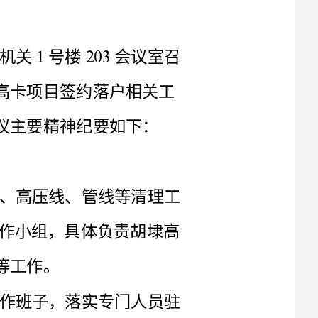
开了胡埭高卡项目商务洽谈会。会议就胡埭高卡项目签约落户相关工
纪要如下：
经济开发区：加快推进项目地块苗木、高压线、管线等清理工
作，全面实施地块整理立即成立项目推进工作小组，具体负责胡埭高
冠国投资管理有限公司：迅速成立工作班子，落实专门人员驻
扎，具体负责胡埭高卡项目的商务洽谈等各项前期工作全面深化优化
洽谈时间要求：要确保在个月内完成胡埭高卡项目的商务洽