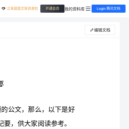
立享超值文库资源包
我的资料库
开通会员
Login 腾讯文档
编辑文档
纪要是记载、传达会议情况和议定事项的公文，那么，以下是好
范文网小编给大家整理收集的商务合作会谈纪要，供大家阅读参考。
年月日下午，区政府副区长在区机关号楼会议室召