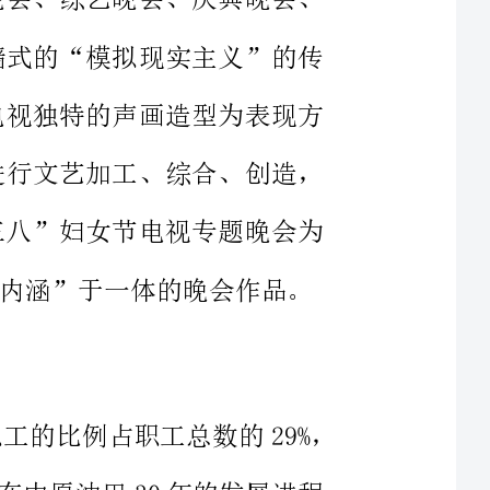
式，运用镜头艺术的审美思维，对各类题材进行文艺加工、综合、创造，
形成五彩缤纷的屏幕形象。本文，笔者以“三八”妇女节电视专题晚会为
例，谈一谈如何创作好一台集“美感、艺术、内涵”于一体的晚会作品。
中原油田拥有职工家属23万人，其中女职工的比例占职工总数的29%，
是油田稳定发展中一支不可忽视的特殊群体。在中原油田30年的发展进程
中，她们做出了巨大的贡献，相对于当今中国的从业女性群体，她们的付
随着改革开放的大潮，我们的石油队伍冲出国门走向世界，足迹遍布
世界各地，女职工们用女性特有的“柔情侠骨”撑起了企业的“半边天”。