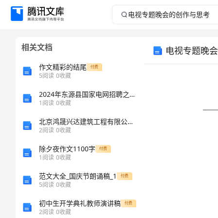
电
视
相关文档
电视专题晚会
专
作文精彩的结尾
付费
题
5
阅读
0
收藏
2024年东源县国家电网招聘之文学哲学类考试题库含答案【轻巧夺冠】
晚
1
阅读
0
收藏
会
北京鸿晟兴达建筑工程有限公司介绍企业发展分析报告
2
阅读
0
收藏
的
除夕夜作文1100字
付费
1
阅读
0
收藏
创
范文大全_国庆节朗诵稿_1
付费
作
5
阅读
0
收藏
初中生开学典礼教师演讲稿
付费
与
2
阅读
0
收藏