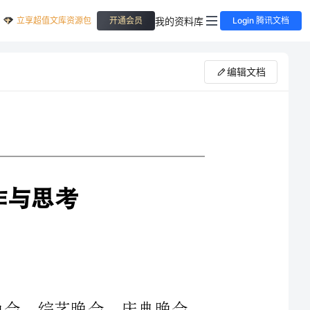
立享超值文库资源包
我的资料库
开通会员
Login 腾讯文档
编辑文档
电视晚会隶属电视文艺的范畴，如专题晚会、综艺晚会、庆典晚会、
各种文艺竞赛性节目。它打破了舞台上三面墙式的“模拟现实主义”的传
统形式，用先进的电子技术为传播手段，以电视独特的声画造型为表现方