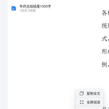
思
年终总结结尾1000字
1
阅读
0
收藏
考
电
视
专
题
晚
会
的
创
复制全文
作
全屏阅读
与