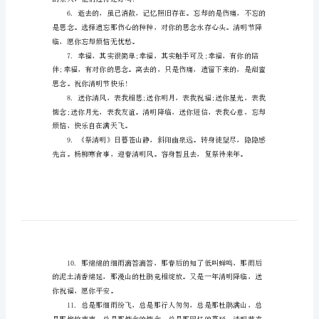
老是常态，愿是平安愿是财.
范
本
有
关
XX
年
常
友!
用
清
明
的亲人，他们过得还好吗?
节
祝