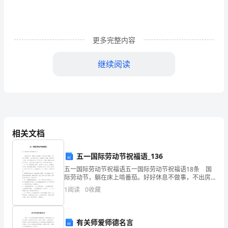
路
上
更多完整内容
思
绪
继续阅读
心
中
你祝福，愿你平安。
神。
相关文档
借
问
五一国际劳动节祝福语_136
真
五一国际劳动节祝福语五一国际劳动节祝福语18条 国
雨纷纷，缅怀过去，祈祷将来。
际劳动节，躺在床上啃番茄。好好休息不做事，不出房
门不穿鞋。一日三餐不必做，衣服被子不用叠。偷得浮
情
1
阅读
0
收藏
生一日闲，欢天喜地来过节！节日快乐！下面是小编给
何
有关师爱师德名言
处