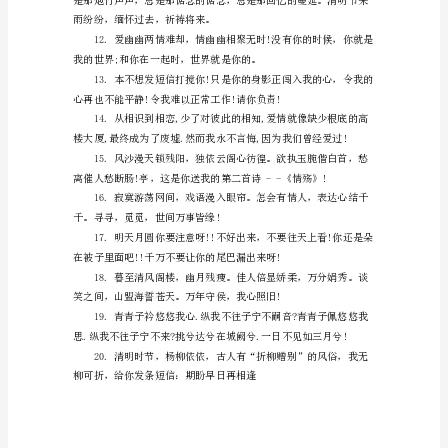
福
临，愿你忘却烦恼无忧愁。
语
范
本
思念。祝你清明节快乐!
1.
清
烦恼，快乐自在满天飞。
明
惦
念
心
如
焚，