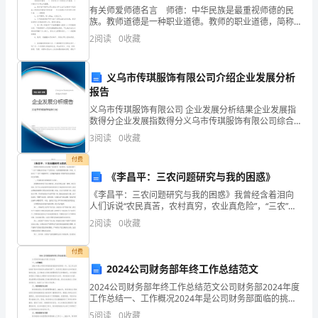
有关师爱师德名言 师德：中华民族是最重视师德的民
有，
族。教师道德是一种职业道德。教师的职业道德，简称
“师德”，它是教师和一切教育工作者在从事教育活动中必
2
阅读
0
收藏
发
须遵守的道德规范和行为准则，以及与之相适应的道德
观
条
义乌市传琪服饰有限公司介绍企业发展分析
报告
短
义乌市传琪服饰有限公司 企业发展分析结果企业发展指
信
数得分企业发展指数得分义乌市传琪服饰有限公司综合
得分说明：企业发展指数根据企业规模、企业创新、企
3
阅读
0
收藏
暖
业风险、企业活力四个维度对企业发展情况进行评价。
该企
付费
人
《李昌平：三农问题研究与我的困惑》
千。寻寻，觅觅，世间万事皆缘!
心。
《李昌平：三农问题研究与我的困惑》我曾经含着泪向
人们诉说“农民真苦，农村真穷，农业真危险”，“三农”问
轻
题已经引起了广泛的关注，这使我感到很欣慰。但是，
2
阅读
0
收藏
当前关于“三农”问题的研究，让我越来越困惑，我现在
轻
付费
拂
2024公司财务部年终工作总结范文
2024公司财务部年终工作总结范文公司财务部2024年度
水
工作总结一、工作概况2024年是公司财务部面临的挑战
和改革的一年。在公司业务快速扩张和市场竞争加剧的
5
阅读
0
收藏