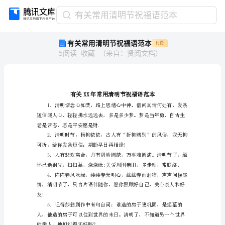
有
有关常用清明节祝福语范本
关
有关常用清明节祝福语范本
付费
常
5
阅读
收藏
（
来自
：
贤阅文档
）
用
清
明
节
祝
福
语