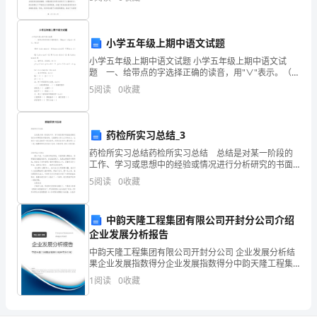
远
背景下，财务部以高度专注和积极进取的态度，全
远
小学五年级上期中语文试题
去，
小学五年级上期中语文试题 小学五年级上期中语文试
多
题 一、给带点的字选择正确的读音，用"∨"表示。（6
分） 暂时（zàn zhàn） 难(nán nàn)民 可恶(wù è
5
阅读
0
收藏
是
多
药检所实习总结_3
少
药检所实习总结药检所实习总结 总结是对某一阶段的
工作、学习或思想中的经验或情况进行分析研究的书面
梦。
材料，它能够给人努力工作的动力，让我们一起认真地
5
阅读
0
收藏
写一份总结吧。但是总结有什么要求呢？以下是小编整
梦
理
中韵天隆工程集团有限公司开封分公司介绍
是
企业发展分析报告
当
中韵天隆工程集团有限公司开封分公司 企业发展分析结
果企业发展指数得分企业发展指数得分中韵天隆工程集
年
团有限公司开封分公司综合得分说明：企业发展指数根
1
阅读
0
收藏
据企业规模、企业创新、企业风险、企业活力四个维度
勇。
对企