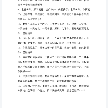
合
集
节，快乐的你上班啦！
53
条
圣
诞
节
祝
深意浓祝康泰。圣诞快乐！
福
语
短
信