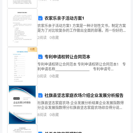
要
开母校的时刻，我心中充满了留恋。
是
农家乐亲子活动方案1
想
农家乐亲子活动方案1 方案是一种计划性文书，制定方案
是为了对比较复杂的工作做出全面的部署。而一份好的
我，
亲子活动策划方案中，能够让孩子在亲子活动举办期间
2
阅读
0
收藏
中得到良好的成长与进步。你是否在找正准备撰写“
就
付费
来
专利申请权转让合同范本
，
专利申请权转让合同范本 专利申请权转让合同范本1 专
利申请名称_______________________ 专利申请号
_______________________ 转让方名称________
随
0
阅读
0
收藏
时
恭
社旗县坚志家庭农场介绍企业发展分析报告
社旗县坚志家庭农场 企业发展分析结果企业发展指数得
候，
分企业发展指数得分社旗县坚志家庭农场综合得分说
明：企业发展指数根据企业规模、企业创新、企业风
8
阅读
0
收藏
圣
险、企业活力四个维度对企业发展情况进行评价。该企
业的综合
诞