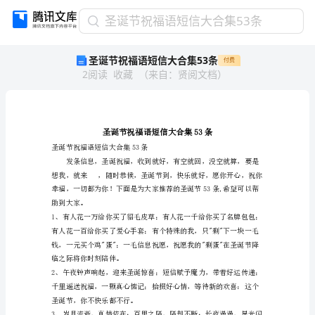
圣
圣诞节祝福语短信大合集53条
诞
圣诞节祝福语短信大合集53条
付费
节
2
阅读
收藏
（
来自
：
贤阅文档
）
祝
福
语
短
信
大
圣诞节祝福语短信大合集53条
合