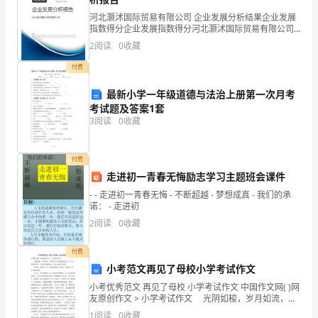
福，
河北灏沭国际贸易有限公司 企业发展分析结果企业发展
收
指数得分企业发展指数得分河北灏沭国际贸易有限公司
综合得分说明：企业发展指数根据企业规模、企业创
2
阅读
0
收藏
到
新、企业风险、企业活力四个维度对企业发展情况进行
评价。
付费
就
你。圣诞快乐。
最新小学一年级道德与法治上册第一次月考
好，
考试题及答案1套
3
阅读
0
收藏
有
空
付费
就
走进初一青春无悔励志学习主题班会课件
你：圣诞快乐！
- - 走进初一青春无悔 - 不断超越 - 梦想成真 - 我们的承
回，
诺： - 走进初
没
2
阅读
0
收藏
空
付费
小考范文再见了母校小学考试作文
就
节快乐——！
小考优秀范文 再见了母校 小学考试作文 中国作文网( )网
算，
友原创作文 > 小学考试作文 光阴如梭，岁月如流，小
学的学习生活眨眼就过去了。今天，我即将毕业。在分
1
阅读
0
收藏