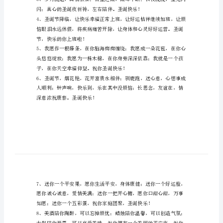
集
53
助到大家。
条
圣
诞
临之际将你时刻陪伴。
节
祝
福
语
圣诞节，你不快乐都不行。
短
信
大