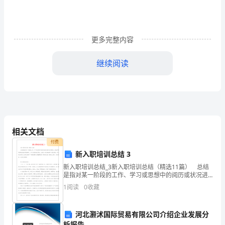
大
合
集
更多完整内容
53
继续阅读
条
发
条
相关文档
信
付费
息，
新入职培训总结 3
新入职培训总结_3新入职培训总结（精选11篇） 总结
拥有一个美丽的圣诞节！
圣
是指对某一阶段的工作、学习或思想中的阅历或状况进
行分析探讨，做出带有规律性结论的书面材料，它可以
1
阅读
0
收藏
诞
促使我们思索，让我们一起仔细地写一份总结吧。那么
祝
河北灏沭国际贸易有限公司介绍企业发展分
夜快乐，圣诞节快乐！
析报告