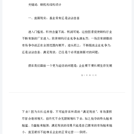
结
构
行
业
管
理
论
文
摘
并努力占取新的市场份额。
要：
钢
结
关键词：钢机构结构设计
构