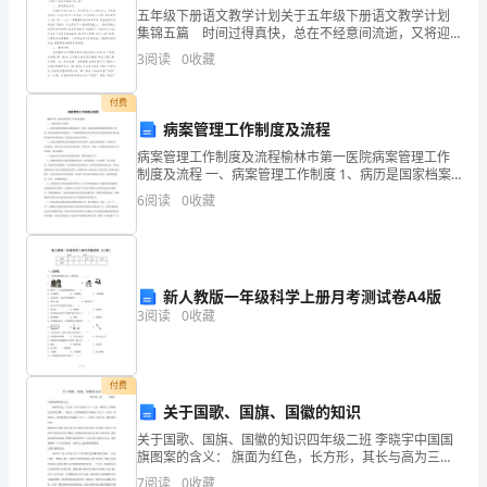
厚
五年级下册语文教学计划关于五年级下册语文教学计划
集锦五篇 时间过得真快，总在不经意间流逝，又将迎
等
来新的工作，新的挑战，写一份计划，为接下来的学习
3
阅读
0
收藏
做准备吧！相信大家又在为写计划犯愁了？以下是小编
六
整理
付费
大
病案管理工作制度及流程
优
病案管理工作制度及流程榆林市第一医院病案管理工作
制度及流程 一、病案管理工作制度 1、病历是国家档案
势，
的主要组成部分。因此～医院必须高度重视贯彻执行卫
6
阅读
0
收藏
生部《医疗机构病历管理规定》～严格按照国际疾病分
吸
类办
引
新人教版一年级科学上册月考测试卷A4版
了
3
阅读
0
收藏
一
大
付费
关于国歌、国旗、国徽的知识
批
关于国歌、国旗、国徽的知识四年级二班 李晓宇中国国
企
旗图案的含义： 旗面为红色，长方形，其长与高为三与
二之比，旗面左上方缀黄色五角星五颗。一星较大，其
7
阅读
0
收藏