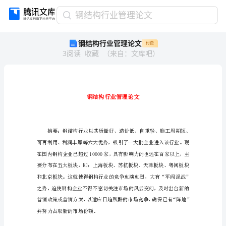
钢
钢结构行业管理论文
结
钢结构行业管理论文
付费
构
3
阅读
收藏
（
来自
：
文库吧
）
行
业
管
理
论
文
钢