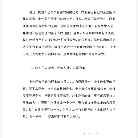
行
业
以
其
质
量
好、
造
价
低、
自
重
轻、