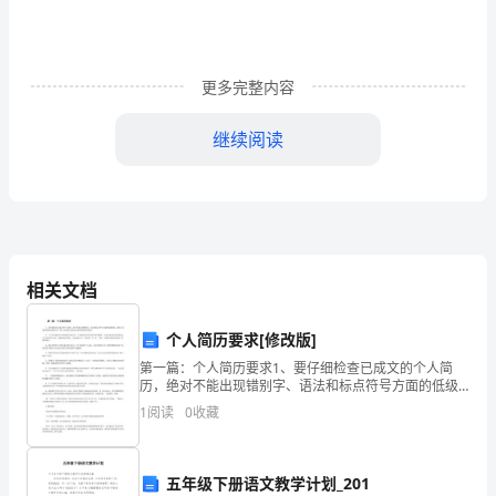
施
工
更多完整内容
周
继续阅读
期
短、
可
再
相关文档
利
用、
个人简历要求[修改版]
第一篇：个人简历要求1、要仔细检查已成文的个人简
利
历，绝对不能出现错别字、语法和标点符号方面的低级
错误。最好让文笔好的朋友帮你审查一遍，因为别人比
1
阅读
0
收藏
润
你自己更容易检查出错误。2、个人简历最好用A4标准复
印纸
丰
五年级下册语文教学计划_201