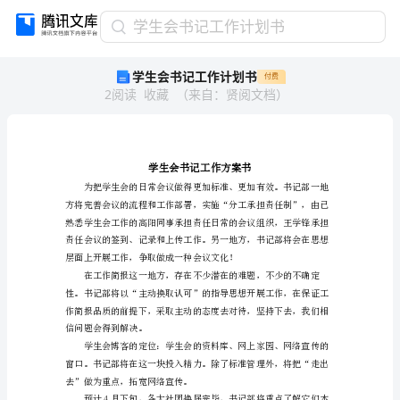
学
学生会书记工作计划书
生
学生会书记工作计划书
付费
会
2
阅读
收藏
（
来自
：
贤阅文档
）
书
记
工
作
计
划
书