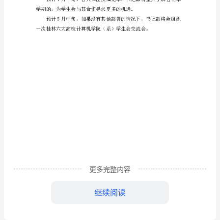
学
生
会
书
记
工
信问题会得到解决。
作
方
案
去”做为重点，拓宽网络宣传。
书
更多完整内容
继续阅读
为