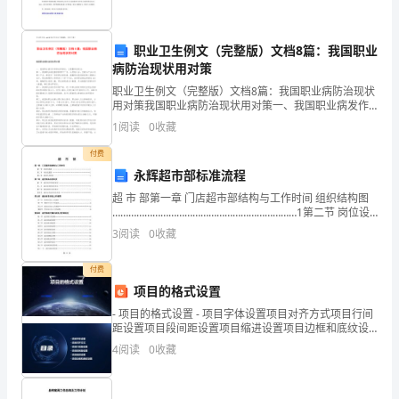
标
准、
职业卫生例文（完整版）文档8篇：我国职业
更
病防治现状用对策
职业卫生例文（完整版）文档8篇：我国职业病防治现状
加
用对策我国职业病防治现状用对策一、我国职业病发作
形势依然紧迫。主要整体表现为：第一，我国职业病危
有
1
阅读
0
收藏
害因素原产广为。从传统工业，至新兴产业以及第三产
业
效。
付费
永辉超市部标准流程
书
超 市 部第一章 门店超市部结构与工作时间 组织结构图
……………………………………………………………1第二节 岗位设
记
置图 ……………………………………………………………2 超市作息
3
阅读
0
收藏
时
部
付费
一
项目的格式设置
地
- 项目的格式设置 - 项目字体设置项目对齐方式项目行间
距设置项目段间距设置项目缩进设置项目边框和底纹设
方
置 - 项目字体设置
4
阅读
0
收藏
将