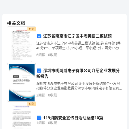
把
学
生
相关文档
会
付费
江苏省南京市江宁区中考英语二模试题
的
江苏省南京市江宁区中考英语二模试题 第I卷 选择题 (共
40分)一、单项填空 (共15小题；每小题1分，满分15分)
日
从A、B、C、D四个选项中，选出可以填入空白处的最佳
6
阅读
0
收藏
选项，并在答卷纸上将该项涂
常
会
深圳市明鸿威电子有限公司介绍企业发展分
析报告
议
深圳市明鸿威电子有限公司 企业发展分析结果企业发展
指数得分企业发展指数得分深圳市明鸿威电子有限公司
做
综合得分说明：企业发展指数根据企业规模、企业创
2
阅读
0
收藏
新、企业风险、企业活力四个维度对企业发展情况进行
得
评价。
付费
更
119消防安全宣传日活动总结10篇
加
1
阅读
0
收藏