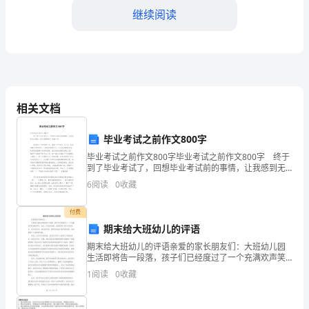
这
继续阅读
次
机
会
化。
向
相关文档
您
毕业考试之前作文800字
汇
毕业考试之前作文800字毕业考试之前作文800字 终于
到了毕业考试了，回想毕业考试前的事情，让我感到无
报
比轻松，因为我都做好了准备工作。 回想初三下学期
6
阅读
0
收藏
那一年，想到了中考前了几个月，也是倒数中
我
同效应。
付费
的
期末给大班幼儿的评语
期末给大班幼儿的评语亲爱的家长朋友们：大班幼儿园
工
生活即将告一段落，孩子们已经度过了一个充满欢声笑
语的学年。在这一年的时间里，我感受到了孩子们的成
作
1
阅读
0
收藏
长、进步和变化。他们的可爱、聪明和活泼令我非常欣
力和深入地钻研。
慰，也给
情