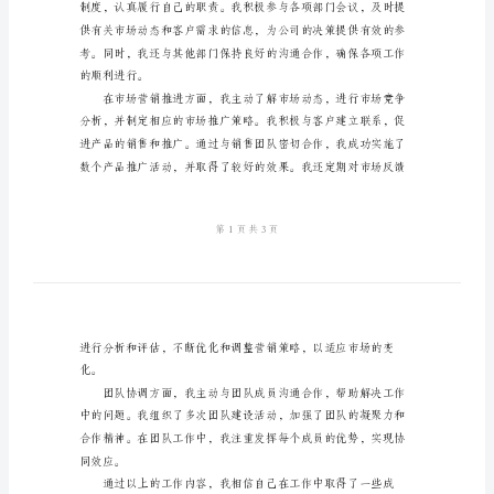
初
我的工作情况和成果。
三
述
职
报
要从以下几个方面做
告
一、工作内容及完成情况
尊
敬
的
领
发展做出贡献。
导：
您
好！