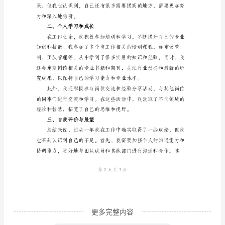
我
是
XX
的顺利进行。
公
司
的
员
工，
感
谢
您
给
更多完整内容
我