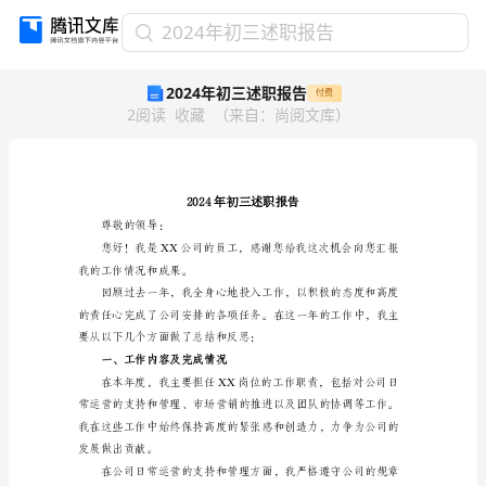
2024
2024年初三述职报告
年
2024年初三述职报告
付费
初
2
阅读
收藏
（
来自
：
尚阅文库
）
三
述
职
报
告
2024
尊敬的领导：
年