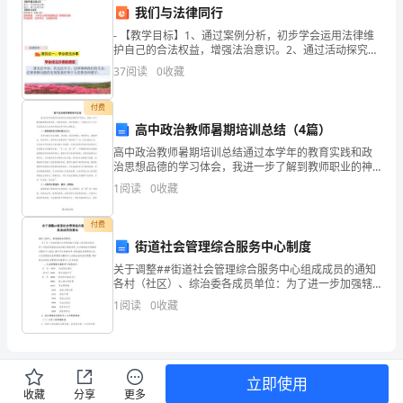
二、个人学习和成长
我们与法律同行
况
- 【教学目标】1、通过案例分析，初步学会运用法律维
和
护自己的合法权益，增强法治意识。2、通过活动探究，
明确依法办事的基本要求，树立遵守法律、敬仰法律的
37
阅读
0
收藏
成
思想。3、通过观看宪法宣誓的视频，认识法律信仰对于
果。
付费
高中政治教师暑期培训总结（4篇）
回
高中政治教师暑期培训总结通过本学年的教育实践和政
治思想品德的学习体会，我进一步了解到教师职业的神
顾
圣，使命的崇高，责任的重大。下面我从以下几个方面
1
阅读
0
收藏
谈谈自己对本阶段政治学习的心得体会。一、教师要具
过
有无限的
付费
去
街道社会管理综合服务中心制度
一
关于调整##街道社会管理综合服务中心组成成员的通知
各村（社区）、综治委各成员单位：为了进一步加强辖
年，
区社会管理综合治理工作的组织领导，进一步促进街道
1
阅读
0
收藏
三、自我评价与展望
政法综治部门职能转变，大力推进社会管理综合服务中
心建设
我
全
立即使用
身
收藏
分享
更多