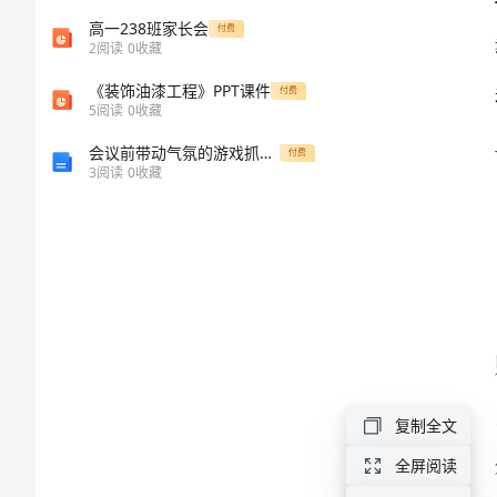
生
高一238班家长会
付费
2
阅读
0
收藏
安
《装饰油漆工程》PPT课件
付费
5
阅读
0
收藏
全
会议前带动气氛的游戏抓乌龟
付费
3
阅读
0
收藏
意
识，
增
强
自
复制全文
我
全屏阅读