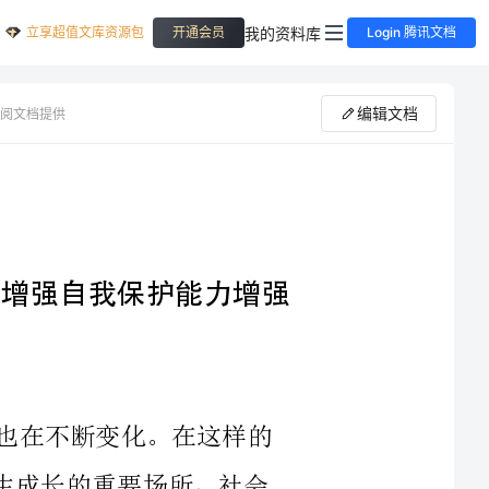
立享超值文库资源包
我的资料库
开通会员
Login 腾讯文档
编辑文档
阅文档提供
品德与社会教案：提高学生安全意识，增强自我保护能力增强
随着社会的不断发展，人们的生活环境也在不断变化。在这样的
环境下，安全问题变得更加重要。学校是学生成长的重要场所，社会
教育是学生综合素质教育的重要组成部分。为了让学生更好地学会自
我保护，增强自我保护能力，提高学生安全意识，教师需要通过品德