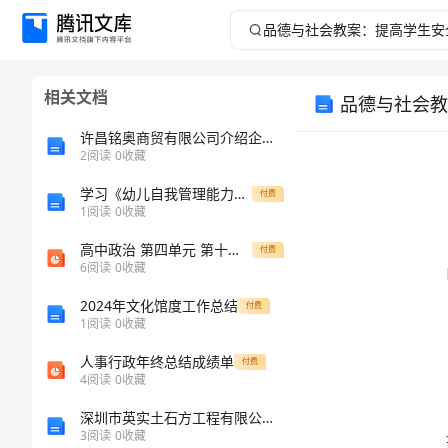
品
德
相关文档
品德与社会教
与
许昌铭奥商贸有限公司介绍企业发展分析报告
社
2
阅读
0
收藏
学习《幼儿自我管理能力培养》心得体会
会
付费
1
阅读
0
收藏
教
高中政治 第四单元 第十课 第二课时 思想道德修养与科学文化修养课件 新人教版必修3
付费
6
阅读
0
收藏
案：
2024年文化馆度工作总结
付费
1
阅读
0
收藏
提
人事行政年终总结成绩单
付费
高
4
阅读
0
收藏
深圳市英实土石方工程有限公司介绍企业发展分析报告
学
3
阅读
0
收藏