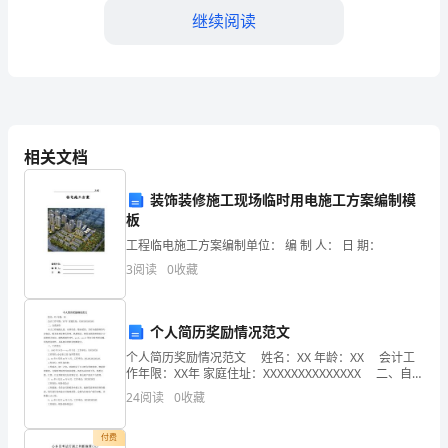
小
继续阅读
学
教
研
以确保评价结果的准确和公正。
工
相关文档
第四章考核流程
作，
装饰装修施工现场临时用电施工方案编制模
提
板
工程临电施工方案编制单位： 编 制 人： 日 期：
高
3
阅读
0
收藏
教
研
个人简历奖励情况范文
质
个人简历奖励情况范文 姓名：XX 年龄：XX 会计工
作年限：XX年 家庭住址：XXXXXXXXXXXXXX 二、自我
量，
评价 本人工作细致认真，办事负责，敬业爱岗，具有
24
阅读
0
收藏
全面的财务专业知识、
推
付费