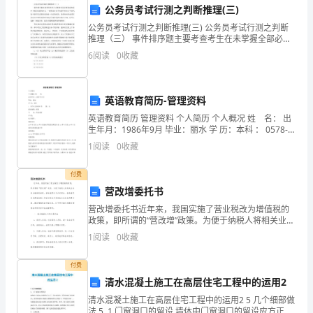
动
公务员考试行测之判断推理(三)
公务员考试行测之判断推理(三) 公务员考试行测之判断
学
推理（三） 事件排序题主要考查考生在未掌握全部必要
事实的条件下解决问题的能力，一般要求在每个问题中
校
6
阅读
0
收藏
给出五个事件，每个事件是以简短词语或
教
进行合理安排，并提前通知教师。
英语教育简历-管理资料
育
第五章考核结果
英语教育简历 管理资料 个人简历 个人概况 姓 名： 出
教
生年月：1986年9月 毕业：丽水 学 历：本科 ： 0578-
2250698 性 别：女 政治面貌：团员 专 业：英语教育
1
阅读
0
收藏
手 机： 电
学
付费
水
营改增委托书
平
营改增委托书近年来，我国实施了营业税改为增值税的
方面的参考依据。
政策，即所谓的“营改增”政策。为便于纳税人将相关业务
的
转为增值税纳税，营改增委托书应运而生。营改增委托
1
阅读
0
收藏
书是指纳税人将其应税业务委托给专业机构代理申报、
第六章考核登记
提
缴纳
付费
高，
清水混凝土施工在高层住宅工程中的运用2
方式等信息，并加以保存和管理。
特
清水混凝土施工在高层住宅工程中的运用2 5 几个细部做
法 5. 1 门窗洞口的留设 墙体中门窗洞口的留设应方正，