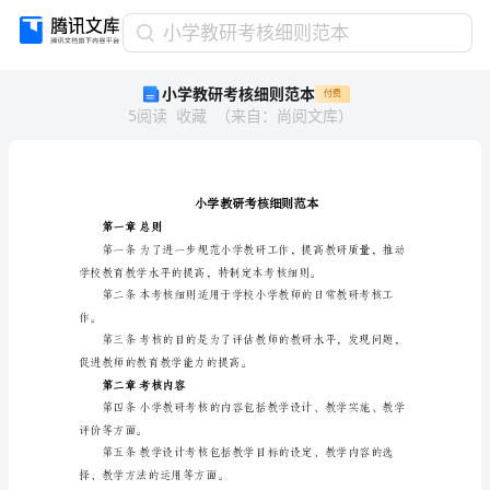
小
小学教研考核细则范本
学
小学教研考核细则范本
付费
教
5
阅读
收藏
（
来自
：
尚阅文库
）
研
考
核
细
则
范
第一章总则
本