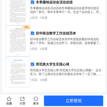
和
冬季趣味运动会活动总结
丰
冬季趣味运动会活动总结冬季趣味运动会是学校社团活
动的一部分，每年冬季举行一次。在这个运动会上，学
富
生们可以参加各种有趣的户外运动和室内运动项目，享
2
阅读
0
收藏
受运动的乐趣和挑战自己的能力。今年的冬季趣味运动
的
会活动从
付费
课
初中政治教学工作总结范本
初中政治教学工作总结范本本学年是我执教初中政治的
余
第三个学年，我通过主动学习、积极实践，逐渐掌握了
一些教学经验和方法，取得了一些较好的教学效果。下
社
3
阅读
0
收藏
面我将对本学年的政治教学工作进行总结与反思。一、
教学目标
会
师范类大学生实践心得
实
师范类大学生实践心得 师范类大学生实践心得篇1 这次
践
实习，除了让我对农业银行的基本业务有了一定了解，
并且能进行基本操作外，我觉得自己在其他方面的收获
1
阅读
0
收藏
也是挺大的。作为一名一直生活在单纯的大学校园的
经
我，
历，
培
立即使用
收藏
分享
更多