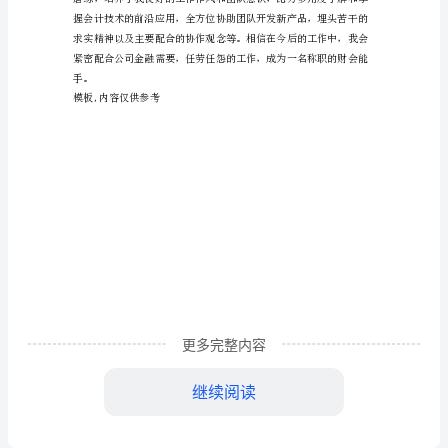
范
文
医
院
实
习
自
我
适应高强度工作。
鉴
更多完整内容
定
继续阅读
报
告