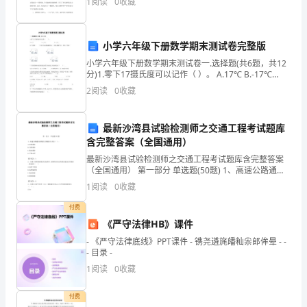
1
阅读
0
收藏
式。礼仪是人类为维持社会正常生活而要求人
了，
几
小学六年级下册数学期末测试卷完整版
年
小学六年级下册数学期末测试卷一.选择题(共6题，共12
分)1.零下17摄氏度可以记作（ ）。 A.17℃ B.-17℃
C.+17℃ 2.下面图（
的
2
阅读
0
收藏
财
最新沙湾县试验检测师之交通工程考试题库
会
含完整答案（全国通用）
专
最新沙湾县试验检测师之交通工程考试题库含完整答案
（全国通用） 第一部分 单选题(50题) 1、高速公路通信
系统的主要通信方式为（ ）。A.有线通信B.无线通信C.
业
1
阅读
0
收藏
移动通信D.可视电话【答案】：A
知
付费
《严守法律HB》课件
识
- 《严守法律底线》PPT课件 - 镌尧遴旄皤籼尜郎侔晕 - -
- 目录 -
学
1
阅读
0
收藏
习
付费