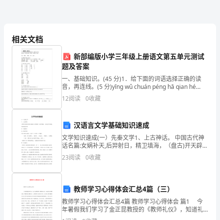
范
文
手。
相关文档
模板,内容仅供参考
新部编版小学三年级上册语文第五单元测试
年
题及答案
的
一、基础知识。(45 分)1．给下面的词语选择正确的读
音，再连线。(5 分)yīng wǔ chuán péng hā qian hé
大
lǒng fù qīn哈欠 鹦鹉 船篷 父亲 合拢2．看拼音写词
12
阅读
0
收藏
学
汉语言文学基础知识速成
生
文学知识速成(一）先秦文学1、上古神话。 中国古代神
活
话名篇:女娲补天,后羿射日，精卫填海，（盘古)开天辟
地,黄帝战蚩尤等2、先秦散文A、儒家经典“四书”:指《论
23
阅读
0
收藏
语》《孟子》《大学》《中庸》. “
就
要
教师学习心得体会汇总4篇（三）
结
教师学习心得体会汇总4篇 教师学习心得体会 篇1 今
年暑假我们学习了金正昆教授的《教师礼仪》，知道礼
束
仪的概念是：尊重别人尊重自己，规范的行为表达方