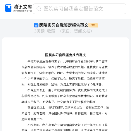
医
医院实习自我鉴定报告范文
院
医院实习自我鉴定报告范文
付费
实
3
阅读
收藏
（
来自
：
贤阅文档
）
习
自
我
鉴
定
报
告