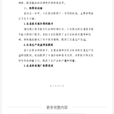
告
主
要
总
结
了
3.农业科技推广
乡
农
技
站
在
过
更多完整内容
去