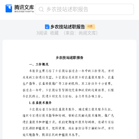
乡
乡农技站述职报告
农
乡农技站述职报告
付费
技
3
阅读
收藏
（
来自
：
尚阅文库
）
站
述
职
报
告
乡
一、工作概况
农