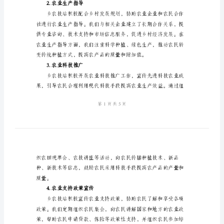
技
站
述
职
报
1.农业技术服务
告
一、
工
作
概
况
本
2.农业生产指导
报