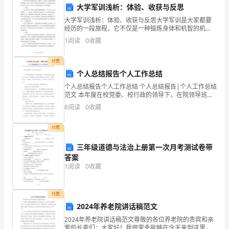
大学军训浅析：体验、收获与反思
工
以下几个方面：
大学军训浅析：体验、收获与反思大学军训是大家都要
经历的一段旅程，它不仅是一种锻炼身体和机智的机
作
会，还是一次学习军事知识和思维的机会。这里将分别
1.农业技术服务得到提升
1
阅读
0
收藏
从体验、收获与反思三个方面，为大家深入剖析大学军
进
训的意义。
付费
行
个人总结报告个人工作总结
展
个人总结报告个人工作总结 个人总结报告|个人工作总结
范文 本年度在校党委、校行政的领导下，在院领导班子
望。
的领导、扶助下，在全院宏大老师的积极合作与支持
8
阅读
0
收藏
下，踏踏实实做了一些事情，尽职尽责
2.农业生产效益明显提高
乡
付费
农
三年级道德与法治上册第一次月考测试卷带
技
答案
1
阅读
0
收藏
站
是
付费
3.农业科技推广取得进展
2024年养老院讲话稿范文
承
2024年养老院讲话稿范文尊敬的各位养老院的贵宾和亲
爱的长辈们：大家好！我很荣幸能够在今天来到这里，