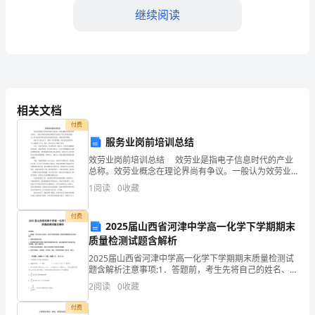
一
继续阅读
年
中
的
相关文档
工
质量。
付费
作
服务业岗前培训总结
4.农业支持政策宣传
情
效劳业岗前培训总结 效劳业是指电子信息时代的产业
总称。效劳业概念在理论界尚有争议。一般认为效劳业
指从事效劳产品的生产部门和企业的集合。接下来为你
况，
1
阅读
0
收藏
带来效劳业岗前培训总结，希望对你有帮助。 20X
并
付费
2025届山西省河津中学高一化学下学期期末
对
质量检测试题含解析
未
2025届山西省河津中学高一化学下学期期末质量检测试
题含解析注意事项:1．答题前，考生先将自己的姓名、准
考证号码填写清楚，将条形码准确粘贴在条形码区域
来
2
阅读
0
收藏
二、取得的成绩
内。2．答题时请按要求用笔。3．请按照题号顺序在答
的
付费