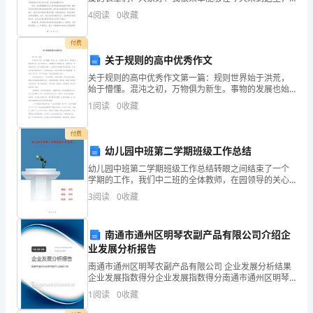
担
与各位共度美好的时光。作为2024年的新年到来之际，
4
阅读
0
收藏
乡
我想和大家一起回顾过去的辉煌，展望未来的希望，以
村
付费
关于规则的高中优秀作文
农
关于规则的高中优秀作文第一篇：规则世界始于洪荒，
始于懵懂。混沌之初，万物俱为新生。事物的发展也始
业
于此，亿万年的岁月，沧海桑田不过弹指之间，世事变
1
阅读
0
收藏
迁，看似毫无章法，实则却蕴含规律，让世界的车轮缓
技
缓向前推
付费
术
幼儿园中班第二学期班级工作总结
服
幼儿园中班第二学期班级工作总结转眼之间结束了一个
学期的工作，我们中二班的全体教师，在园领导的关心
指导下，在大家共同努力下，圆满完成了一学期的工作
务、
3
阅读
0
收藏
任务，现将本班工作总结如下：本班教师情况分析：本
学期，我
农
南通市通州区明琴农副产品有限公司介绍企
业
业发展分析报告
生
南通市通州区明琴农副产品有限公司 企业发展分析结果
企业发展指数得分企业发展指数得分南通市通州区明琴
农副产品有限公司综合得分说明：企业发展指数根据企
产
1
阅读
0
收藏
业规模、企业创新、企业风险、企业活力四个维度对企
业发