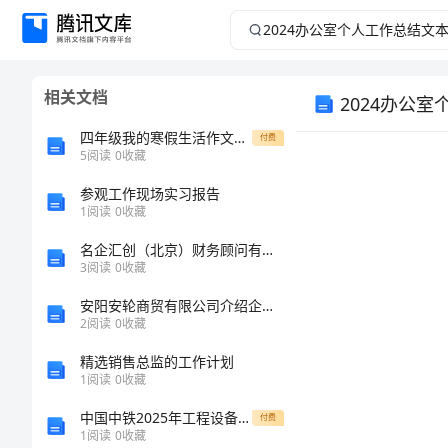
2024
办
相关文档
2024办公
公
四年级我的寒假生活作文500字
付费
室
5
阅读
0
收藏
个
参观工作现场实习报告
1
阅读
0
收藏
人
名企汇创（北京）财务顾问有限公司介绍企业发展分析报告
3
阅读
0
收藏
工
安阳安轮商贸有限公司介绍企业发展分析报告
2
阅读
0
收藏
作
精选销售总监的工作计划
总
1
阅读
0
收藏
中国中铁2025年工程设备租赁合同模板
付费
结
1
阅读
0
收藏