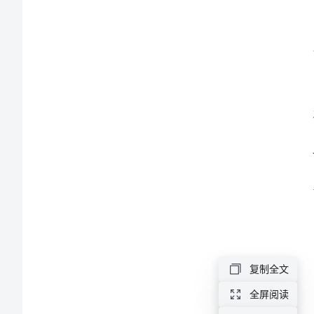
文
本
2024
办
公
室
个
人
工
作
复制全文
总
全屏阅读
结