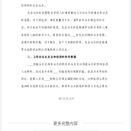
结
个公司进行结算。
参
考
范
文
通
过
上
半
年
第1页共
物
流
客
更多完整内容