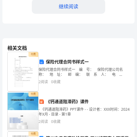
服
继续阅读
工
作
二、处理问题件
的
完
相关文档
付费
成，
保险代理合同书样式一
让
保险代理合同书样式一 编 号： 保险代理公司名
称： 地 址： 邮 编： 联 系 人： 电
我
话： 被代理方(以下简称甲方)：中国__
2
阅读
0
收藏
了
付费
解
《钙通道阻滞药》课件
一
- 《钙通道阻滞药》PPT课件 - - 设计者：XXX时间：2024
年X月 - 目录 - 第1章
给快件的发出站点。
个
2
阅读
0
收藏
快
付费