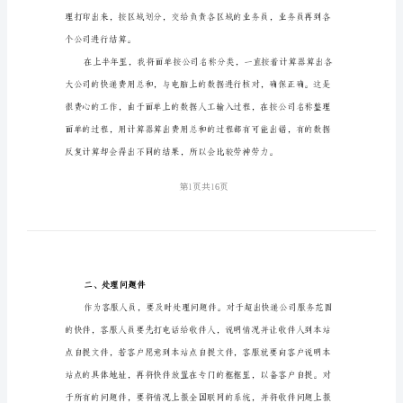
范
文
一、辅助公司客服做月结
（4
篇）
2024
年
半
年
工
作
总