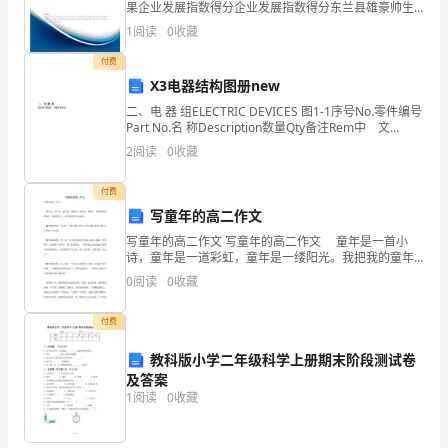
果企业发展指数得分企业发展指数得分东兰县雄豪帅生
员
态油茶种植专业合作社综合得分说明：企业发展指数根
1
阅读
0
收藏
据企业规模、企业创新、企业风险、企业活力四个维度
的
对企
付费
X3电器结构图册new
第2页共
工
二、电 器 组ELECTRIC DEVICES 图1-1序号No.零件编号
作，
Part No.名 称Description数量Qty备注Rem中 文
Chinese英 文English1Q十字
2
阅读
0
收藏
接
付费
触
写童年的高二作文
了
写童年的高二作文 写童年的高二作文 童年是一首小
诗，童年是一道彩虹，童年是一缕阳光。我把我的童年
快
印在一张张照片上，陪伴着我快乐地成长。 翻开相册
0
阅读
0
收藏
的第一页，是一个连话都不会说，只有几根头发的小婴
递
付费
物
教科版小学二年级科学上册期末阶段测试卷
流
及答案
1
阅读
0
收藏
领
域。