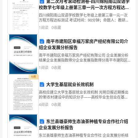
第二次月考滚动检测卷-四川绵阳南山双语学
递
校数学七年级上册第三章一元一次方程方程达标
测试试题（解析卷）
公
四川绵阳南山双语学校数学七年级上册第三章一元一次
方程方程达标测试 考试时间：90分钟；命题人：教研组
考生注意：1、本卷分第I卷（选择题）和第Ⅱ卷（非选择
司
1
阅读
0
收藏
题）两部分，满分100分，考试时间90分钟2、答
的
南平市建阳区幸福万家房产经纪有限公司介
绍企业发展分析报告
工
南平市建阳区幸福万家房产经纪有限公司 企业发展分析
作
结果企业发展指数得分企业发展指数得分南平市建阳区
幸福万家房产经纪有限公司综合得分说明：企业发展指
常会选择转出即让其他快递
1
阅读
0
收藏
流
数根据企业规模、企业创新、企业风险、企业活力四个
维度
付费
程，
大学生基层就业长效机制
一
高校应建立大学生基层就业长效机制 光明日报近期推出
的‘新农村建设中的知识分子――高校毕业生创业在基
个
层’栏目,对于正在寻找工作的大学生来说好比是‘及时雨’,
4
阅读
0
收藏
能使他们更好地认识农村以及自我价值在农村
客
东兰县雄豪帅生态油茶种植专业合作社介绍
服
企业发展分析报告
人
东兰县雄豪帅生态油茶种植专业合作社 企业发展分析结