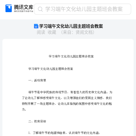
学
学习端午文化幼儿园主题班会教案
习
学习端午文化幼儿园主题班会教案
端
阅读
收藏
（
来自
：
贤阅文档
）
午
文
化
幼
儿
园
主
学习端午文化幼儿园