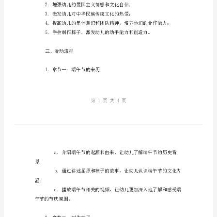
题
一、活动背景
班
会
教
案
力。
学
习
二、教育目标
端
午
文
化