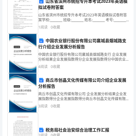
活
山东省滨州市统招专升本考试2023年英语模
拟试卷附答案
动
炼幼儿的动手能力和创造力；
山东省滨州市统招专升本考试2023年英语模拟试卷附答
背
案学校:________ 班级:________ 姓名:________ 考号:________
一、单选题(20题)1.You’ll be fin
1
阅读
0
收藏
景
自己的成果和付出的价值。
中国农业银行股份有限公司襄城县烟城路支
端
行介绍企业发展分析报告
午
中国农业银行股份有限公司襄城县烟城路支行 企业发展
3.章节三：团队合作游戏
分析结果企业发展指数得分企业发展指数得分中国农业
节
银行股份有限公司襄城县烟城路支行综合得分说明：企
4
阅读
0
收藏
业发展指数根据企业规模、企业创新、企业风险、企业
是
活力
商丘市创晶文化传媒有限公司介绍企业发展
任务，例如人绕花坛、跳绳
中
分析报告
华
商丘市创晶文化传媒有限公司 企业发展分析结果企业发
展指数得分企业发展指数得分商丘市创晶文化传媒有限
合作能力和团队精神。
公司综合得分说明：企业发展指数根据企业规模、企业
民
3
阅读
0
收藏
创新、企业风险、企业活力四个维度对企业发展情况进
行评
族
四、教学方法
的
税务局社会治安综合治理工作汇报
2
阅读
0
收藏