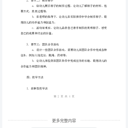
幼
儿
园
主
三、活动流程
题
班
1.章节一：端午节的来历
会
教
案
学
习
端
更多完整内容
午