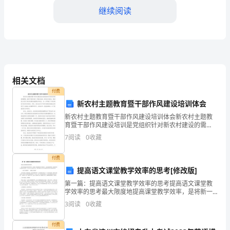
继续阅读
文
化
幼
儿
景；
相关文档
园
付费
主
新农村主题教育暨干部作风建设培训体会
涵；
新农村主题教育暨干部作风建设培训体会新农村主题教
题
育暨干部作风建设培训是党组织针对新农村建设的需
要，组织干部参加的一项培训活动。通过这次培训，我
班
7
阅读
0
收藏
深刻认识到了新农村建设的重要性和难点，进一步明确
午节的节庆氛围。
了干部在建
会
付费
提高语文课堂教学效率的思考[修改版]
教
2.章节二：制作粽子
第一篇：提高语文课堂教学效率的思考提高语文课堂教
案
学效率的思考最大限度地提高课堂教学效率，是将新一
轮基础教育改革不断深入，全面实施素质教育，提高教
3
阅读
0
收藏
育教学质量的迫切要求。本文结合自己的教学实际，就
一、
如何提高
裹方式、蒸煮过程等；
付费