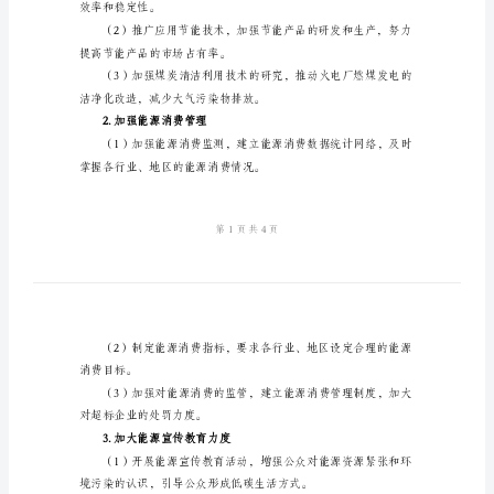
实
施
方
二、目标设定
案
1.能源消耗总量下降10%。
范
2.温室气体排放量减少20%。
文
三、具体措施
2024
年
1.加大能源技术创新力度
节
能
效率和稳定性。
减