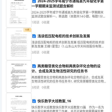
加
2024-2025学年咸宁市通城县九年级化学第
一学期期末监测试题含解析
剧
2024-2025学年咸宁市通城县九年级化学第一学期期末
监测试题含解析一、单选题（本题共14小题，每题1分，
和
共14分）1、为了使气泡经久耐用，常用灯泡里面充的气
1
阅读
0
收藏
体是（ ）A．二氧化碳 B．氧气 C．
能
付费
源
浅谈低压配电柜的技术创新及发展
手段，推动企业减排。
浅谈低压配电柜的技术创新及发展 低压配电柜的技术创
资
新及发展 王峰1夏雪2（1.山东山大华天科技股份有限公
5.加强国际合作
司，山东济南；2.山东拓普液压气动有限公司，山东济
3
阅读
0
收藏
源
南） 摘要：高新技术的
的
两类糖苷类化合物和两类杂环化合物的设
减排行动。
日
计、合成及其生物活性研究的任务书
两类糖苷类化合物和两类杂环化合物的设计、合成及其
渐
生物活性研究的任务书任务书1. 研究背景糖苷类化合物
和杂环化合物是天然产物和药物分子中重要的类别之
场的发展。
3
阅读
0
收藏
紧
一。糖苷类化合物具有结构多样性和生物活性，已被广
泛应用
缺，
四、实施方案
快乐数学大班教案_16
节
1.成立工作小组
快乐数学大班教案快乐数学大班教案15篇 作为一名为
他人授业解惑的教育工作者，总不可避免地需要编写教