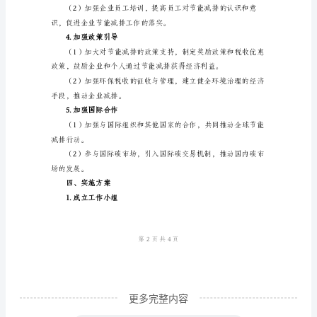
排
提高节能产品的市场占有率。
集
中
洁净化改造，减少大
行
2.加强能源消费管理
动
实
施
掌握各行业、地区的
方
案
范
文
一、
更多完整内容