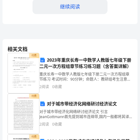
背
继续阅读
景
介
绍
随
消费目标。
相关文档
着
付费
2023年重庆长寿一中数学人教版七年级下册
全
二元一次方程组章节练习练习题（含答案详解）
对超标企业的处罚力度。
重庆长寿一中数学人教版七年级下册二元一次方程组章
球
3.加大能源宣传教育力度
节练习 考试时间：90分钟；命题人：教研组考生注意：
1、本卷分第I卷（选择题）和第Ⅱ卷（非选择题）两部
气
2
阅读
0
收藏
分，满分100分，考试时间90分钟2、答卷前，考生
候
付费
对于城市带经济化网络研讨经济论文
变
对于城市带经济化网络研讨经济论文 引言
JeanGottmann首先提到城市连绵带,国内一般都将其译
化
作城市群,是指在经济、社会、文化等各方面具有密切交
2
阅读
0
收藏
互联系并连成一体的城市共同组成
识，促进企业节能减
的
付费
4.加强政策引导