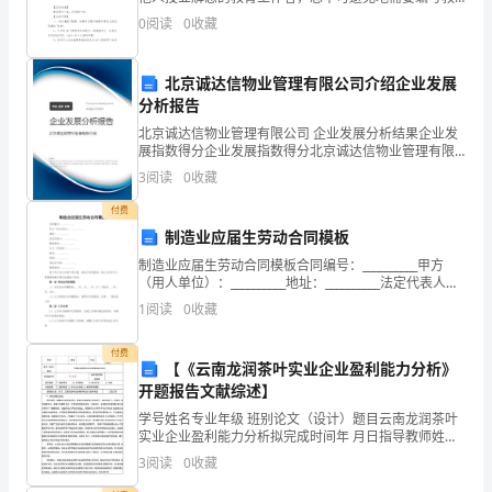
能
案，教案是实施教学的主要依据，有着至关重要的作
0
阅读
0
收藏
用。那么教案应该怎么写才合适呢？下面是小编收集整
减
理
北京诚达信物业管理有限公司介绍企业发展
排
分析报告
已
北京诚达信物业管理有限公司 企业发展分析结果企业发
展指数得分企业发展指数得分北京诚达信物业管理有限
经
公司综合得分说明：企业发展指数根据企业规模、企业
3
阅读
0
收藏
创新、企业风险、企业活力四个维度对企业发展情况进
成
行评
付费
制造业应届生劳动合同模板
为
制造业应届生劳动合同模板合同编号：__________甲方
全
（用人单位）：__________地址：__________法定代表人：
__________联系电话：__________乙方（劳动者）：__
1
阅读
0
收藏
球
各
付费
【《云南龙润茶叶实业企业盈利能力分析》
开题报告文献综述】
国
学号姓名专业年级 班别论文（设计）题目云南龙润茶叶
共
实业企业盈利能力分析拟完成时间年 月日指导教师姓名
及职称题目类型□ 理论研究 口 应用研究 口 设计开发 口
3
阅读
0
收藏
同
其他命题来源□ 教师命题 口 学生自主命