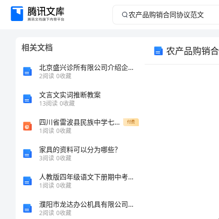
农
产
相关文档
农产品购销合
品
北京盛兴诊所有限公司介绍企业发展分析报告
购
2
阅读
0
收藏
文言文实词推断教案
销
13
阅读
0
收藏
合
四川省雷波县民族中学七年级数学《1.4.2有理数的除法》课件
付费
1
阅读
0
收藏
同
家具的资料可以分为哪些？
3
阅读
0
收藏
协
人教版四年级语文下册期中考试题及答案【完整】
议
1
阅读
0
收藏
濮阳市龙达办公机具有限公司介绍企业发展分析报告
范
2
阅读
0
收藏