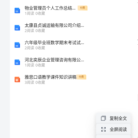
文
物业管理员个人工作总结与物业管理员工工作总结范文汇编
付费
1
阅读
0
收藏
农
太康县贞诚运输有限公司介绍企业发展分析报告
2
阅读
0
收藏
产
六年级毕业班数学期末考试试卷及一套答案
品
2
阅读
0
收藏
购
河北奕辰企业管理咨询有限公司介绍企业发展分析报告
销
1
阅读
0
收藏
合
雅思口语教学课件知识讲稿
付费
3
阅读
0
收藏
同
协
议
复制全文
范
文
全屏阅读