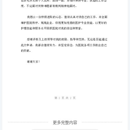
一
名
在
该
医
院
工
作
已
达
半
年
更多完整内容
的