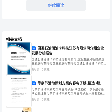
继续阅读
护
士，
非
常
同遇到的问题并提出专业的
相关文档
高
国通石油储油卡科技江苏有限公司介绍企业
兴
发展分析报告
有
国通石油储油卡科技江苏有限公司 企业发展分析结果企
业发展指数得分企业发展指数得分国通石油储油卡科技
机
江苏有限公司综合得分说明：企业发展指数根据企业规
1
阅读
0
收藏
模、企业创新、企业风险、企业活力四个维度对企业发
展情
会
母亲节活动策划方案内容电子版(精选3篇)
向
母亲节活动策划方案内容电子版(精选3篇) 以下是小编
精心整理的母亲节活动策划方案内容电子版大约有3篇左
大
右，仅供参考，欢迎大家阅读。 篇一：母亲节活动策
3
阅读
0
收藏
划方案内容电子版 一、活动目的
家
付费