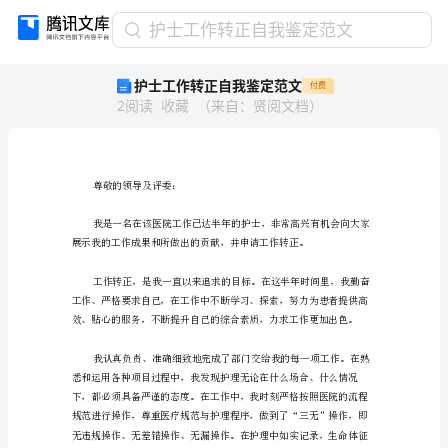
护
护士工作转正自我鉴定范文
士
护士工作转正自我鉴定范文
付费
工
2
阅读
收藏
（
来自
：
贤阅文档
）
作
转
正
自
我
尊敬的领导及评委：
鉴
定