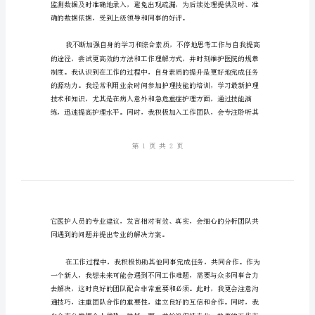
范
文
尊
敬
的
领
导
及
评
委：
我
是