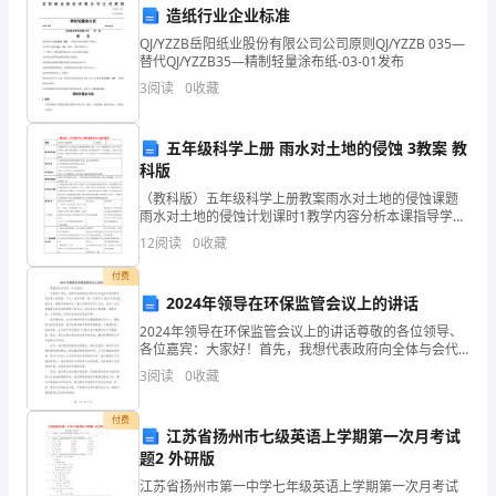
展
造纸行业企业标准
示
QJ/YZZB岳阳纸业股份有限公司公司原则QJ/YZZB 035—
替代QJ/YZZB35—精制轻量涂布纸-03-01发布
我
3
阅读
0
收藏
的
五年级科学上册 雨水对土地的侵蚀 3教案 教
工
科版
作
（教科版）五年级科学上册教案雨水对土地的侵蚀课题
雨水对土地的侵蚀计划课时1教学内容分析本课指导学生
成
认识流水对土地的侵蚀现象，通过“下雨”的模拟实验，及
12
阅读
0
收藏
对“雨水”降落时土地和径流的观察，认识流水对土壤的
的贡献。
果
付费
2024年领导在环保监管会议上的讲话
和
2024年领导在环保监管会议上的讲话尊敬的各位领导、
谢谢大家！
所
各位嘉宾：大家好！首先，我想代表政府向全体与会代
表表示热烈的欢迎和衷心的感谢。今天，我们齐聚一
3
阅读
0
收藏
做
堂，共同参与2023年环保监管会议，围绕环境保护这一
重
出
付费
江苏省扬州市七级英语上学期第一次月考试
题2 外研版
的
江苏省扬州市第一中学七年级英语上学期第一次月考试