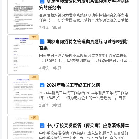
定
变速恒频双馈风力发电系统预测功率控制研
究的任务书
方
变速恒频双馈风力发电系统预测功率控制研究的任务书
任务书一、研究背景及意义随着全球能源资源的日益枯
法；
竭和环境污染问题的加剧，清洁能源已经成为了全球关
2
阅读
0
收藏
注的焦点。风能作为其中的一种清洁能源，在全球范围
内越来越
大。
付费
国家电网招聘之管理类真题练习试卷B卷附
3、
答案
7.水的浮力
感
国家电网招聘之管理类真题练习试卷B卷附答案单选题
（共60题）1、用动态规划求解工程线路问题时，什么样
悟：
的网络问题可以转化为定步数问题求解（ ）A.任意网络
4
阅读
0
收藏
B.无回路有向网络C.混合网络D.容量网络【
的方向总是竖直向上的。
化
付费
8.水的表面涨力
2024年新员工年终工作总结
学
2024年新员工年终工作总结 2024年新员工年终工作总
就
结1（845字） 作为电力企业的一名普通员工，自参加
工作起，严格保障居民的生产生活用电。在工作中，把
表面的力叫做表面涨力。
2
阅读
0
收藏
在
自己的热情转变到工作中去，认真履行自己的职
9.范德华作用力
我
付费
中小学校突发疫情（传染病）应急演练脚本
们
中小学校突发疫情（传染病）应急演练脚本为认真做好
中小学疫情防控常态化工作，切实保障师生身体 健康和