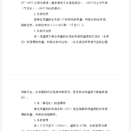
初
二
【知识回顾】
趣
1、问世界水位何物？
味
2、异乎寻常水物质
化
3、形形色色水分类
学
4、丰富多彩水性质
教
案
【阅读与思考】
设
1.水的形态、冰点、沸点
计
【学