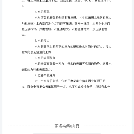
习
（气态水），100℃为水的沸点。
目
2.水的比热
标】
1、
3.水的汽化热
了
解
水
的
性
质；
2、
更多完整内容