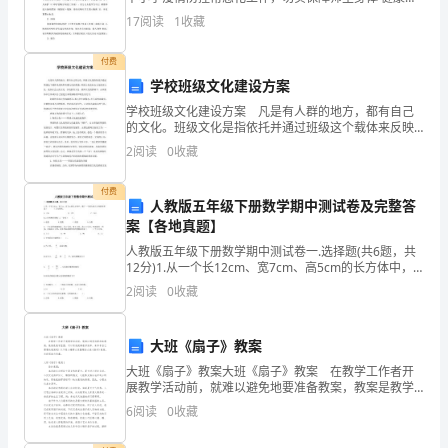
身
生命安全，为进一步细化落实处理中小学各种疫情突发
17
阅读
1
收藏
事 件的方法，预防、控制和消除传染病在园内的发生和
边。
流行
付费
学校班级文化建设方案
【知
学校班级文化建设方案 凡是有人群的地方，都有自己
的文化。班级文化是指依托并通过班级这个载体来反映
识
和传播文化的现象，班级文化是社会文化的亚文化，是
2
阅读
0
收藏
在社会主流文化、学校教育文化、教师文化的影响下，
由班集
回
付费
人教版五年级下册数学期中测试卷及完整答
顾】
案【各地真题】
人教版五年级下册数学期中测试卷一.选择题(共6题，共
12分)1.从一个长12cm、宽7cm、高5cm的长方体中，
初
截下一个最大的正方体的体积是（ ）立方厘米。 A. 216
2
阅读
0
收藏
二
趣
大班《扇子》教案
味
大班《扇子》教案大班《扇子》教案 在教学工作者开
化
展教学活动前，就难以避免地要准备教案，教案是教学
学
蓝图，可以有效提高教学效率。来参考自己需要的教案
6
阅读
0
收藏
吧！以下是小编帮大家整理的大班《扇子》教案，欢迎
教
阅读