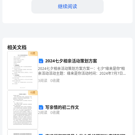
知
继续阅读
道
水
的
行）。
pH
相关文档
值
4.冰（固态水）的溶解热
付费
2024七夕相亲活动策划方案
为
2024七夕相亲活动策划方案方案一：七夕“缘来是你”相
7，
要的热量，叫做冰的熔解热。
亲活动活动主题：缘来是你活动时间：2024年7月7日晚
上活动地点：浪漫花园酒店活动预算：300,000元活动内
3
阅读
0
收藏
学
容：1. 活动前期准备：- 筹备委员
5.水的密度
会
付费
pH
写亲情的初二作文
2
阅读
0
收藏
值
1。
测
6.水的压强