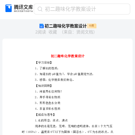
初
初二趣味化学教案设计
二
初二趣味化学教案设计
付费
趣
2
阅读
收藏
（
来自
：
贤阅文档
）
味
化
学
教
案
设
【学习目标】
计
1、了解水的性质；