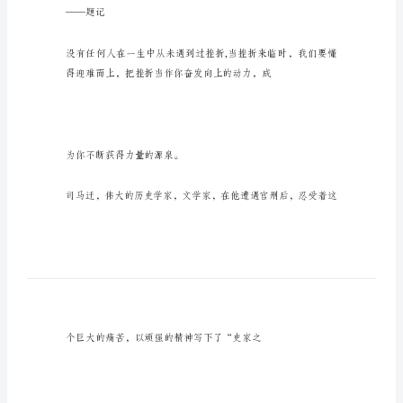
折
敢
于
面
敢于面对挫折
对
挫
折
08届三（11）陶忠民
08
届
三
（11）
——题记
陶
忠