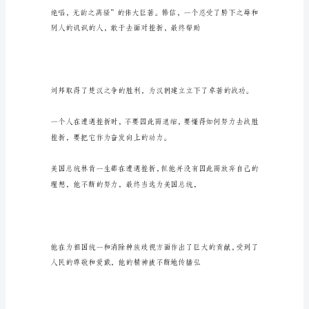
民
海
水
只
有
与
岩
为你不断获得力量的源泉。
石
相
碰
撞，
才
能