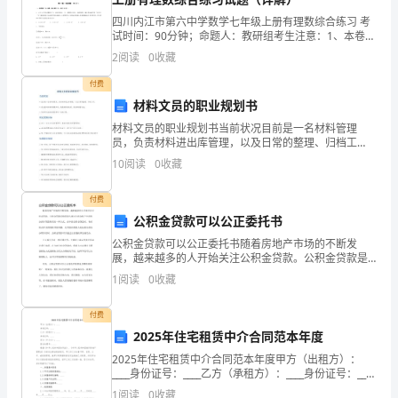
有
四川内江市第六中学数学七年级上册有理数综合练习 考
任
试时间：90分钟；命题人：教研组考生注意：1、本卷分
第I卷（选择题）和第Ⅱ卷（非选择题）两部分，满分100
2
阅读
0
收藏
何
分，考试时间90分钟2、答卷前，考生务必用0
付费
人
材料文员的职业规划书
在
材料文员的职业规划书当前状况目前是一名材料管理
员，负责材料进出库管理，以及日常的整理、归档工
一
作。具备基本的材料管理知识，熟悉材料的性质、用途
10
阅读
0
收藏
和保管方法。对材料行业的发展趋势有一定的了解。职
生
业发展目标成
挫折，要把它作为奋发
付费
中
公积金贷款可以公正委托书
公积金贷款可以公正委托书随着房地产市场的不断发
从
展，越来越多的人开始关注公积金贷款。公积金贷款是
指借款人通过公积金账户中的积金进行贷款购房的一种
未
1
阅读
0
收藏
方式。在申请公积金贷款时，有时候会涉及到委托书的
问题，尤其
遇
付费
2025年住宅租赁中介合同范本年度
到
2025年住宅租赁中介合同范本年度甲方（出租方）：
过
____身份证号：____乙方（承租方）：____身份证号：____
丙方（中介方）：____营业执照号：____根据《中华人民
1
阅读
0
收藏