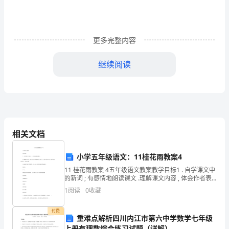
够
激
更多完整内容
起
继续阅读
美
丽
的
浪
相关文档
花。
——
小学五年级语文：11桂花雨教案4
11 桂花雨教案 4五年级语文教案教学目标1 . 自学课文中
题
的新词 ; 有感情地朗读课文 .理解课文内容 , 体会作者表
达感情的句子的含义 . 分清文章的主次 , 能说出课文主要
1
阅读
0
收藏
记
写了一件什么事 .想象
没
付费
重难点解析四川内江市第六中学数学七年级
上册有理数综合练习试题（详解）