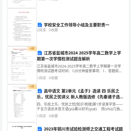
挫
共和国合同法》、《中华人
折,
当
学校安全工作领导小组及主要职责一
2
阅读
0
收藏
挫
折
付费
来
江苏省盐城市2024 2025学年高二数学上学
期第一次学情检测试题含解析
临
江苏省盐城市2024-2025学年高二数学上学期第一次学
情检测试题考试时间：120分钟留意事项：1．答题前填
时，
写好自己的姓名、班级、考号等信息2．请将答案正确填
1
阅读
0
收藏
写在答题卡上第I卷（选择题）一、单选题(共
我
付费
高中语文 第2单元《孟子》选读 四 乐民之
们
乐，忧民之忧讲义 新人教版选修《先秦诸子选
读》
要
四、乐民之乐，忧民之忧[知识·梳理]第1步读准字音——
千言万语总关音王语(yù)暴以好乐(yuè) 庶(shù)几独乐
懂
(yuè)乐(lè) 管籥(yuè)之音疾首蹙(cù)(è) 羽旄(máo)则王
1
阅读
0
收藏
得
2023年铜川市试验检测师之交通工程考试题