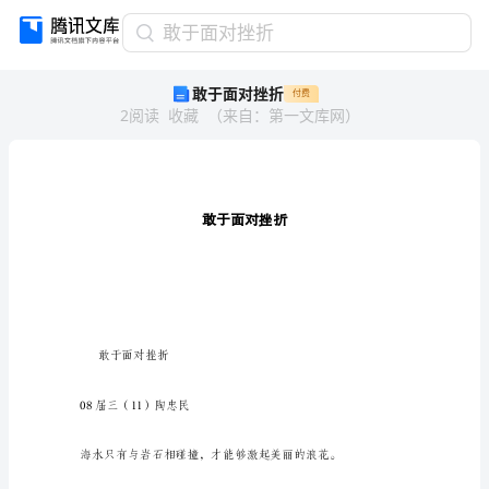
敢
敢于面对挫折
于
敢于面对挫折
付费
面
2
阅读
收藏
（
来自
：
第一文库网
）
对
挫
折
敢
于
面
对
挫