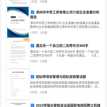
眼
1
阅读
0
收藏
体。班级文化建设是校园文化建设的支撑点与落脚点，
也是
进
惯。
漳州市中贸工贸有限公司介绍企业发展分析
入
报告
漳州市中贸工贸有限公司 企业发展分析结果企业发展指
中
数得分企业发展指数得分漳州市中贸工贸有限公司综合
得分说明：企业发展指数根据企业规模、企业创新、企
1
阅读
0
收藏
班
业风险、企业活力四个维度对企业发展情况进行评价。
该企
付费
已
遇见另一个自己初二优秀作文900字
半
遇见另一个自己初二优秀作文900字 遇见另一个自己初
二优秀作文900字 人生是一场盛大的遇见。 人生的
年
列车走走停停，我穿过汹涌的人群，越过绵延的山峰，
5
阅读
0
收藏
眼前是一望无际的荒原。但我无所畏惧。心向阳
了。
其
招标师项目管理与招标采购笔试题
招标师项目管理与招标采购笔试题招标师项目管理与招
间，
标采购笔试题招标师项目管理与招标采购笔试题1．实施
一个项目所要达到的明确、具体且可以度量的预期结果
班
0
阅读
0
收藏
称为（ ）。A．项目目标B．项目重点
级
2023年陵水黎族自治县国家电网招聘之机械