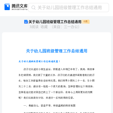
关
关于幼儿园班级管理工作总结通用
于
关于幼儿园班级管理工作总结通用
付费
幼
3
阅读
收藏
（
来自
：
三一办公
）
儿
园
班
级
管
理
工