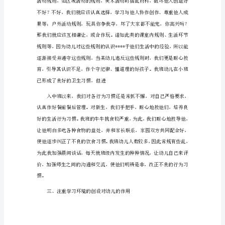
级
管
理
工
作
总
结
通
用
往成了班级中一道温馨的风景线。
关
于
幼
儿