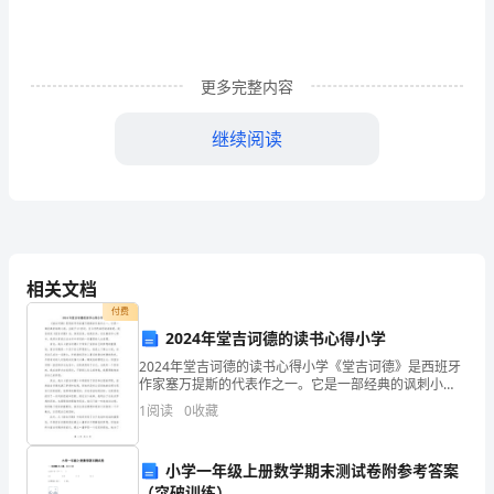
园
班
更多完整内容
级
继续阅读
管
理
工
作
相关文档
总
付费
结
2024年堂吉诃德的读书心得小学
2024年堂吉诃德的读书心得小学《堂吉诃德》是西班牙
通
作家塞万提斯的代表作之一。它是一部经典的讽刺小
说，出版于17世纪，至今仍然深受读者喜爱。我在读完
用
1
阅读
0
收藏
《堂吉诃德》后，深受启发，收获良多。在这篇读书心
得中
篇
小学一年级上册数学期末测试卷附参考答案
1
（突破训练）