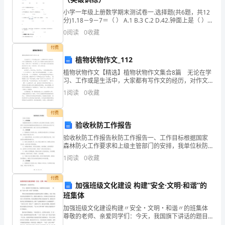
小学一年级上册数学期末测试卷一.选择题(共6题，共12
孩
分)1.18－9－7＝（ ） A.1 B.3 C.2 D.42.钟面上是（ ）
时。
子
0
阅读
0
收藏
们
付费
植物状物作文_112
从
植物状物作文【精选】植物状物作文集合8篇 无论在学
已形成了良好的卫生习惯，但进
习、工作或是生活中，大家都有写作文的经历，对作文
适
很是熟悉吧，作文是人们以书面形式表情达意的言语活
1
阅读
0
收藏
动。还是对作文一筹莫展吗？以下是小编为大家收集的
应
付费
小
验收秋防工作报告
班
验收秋防工作报告秋防工作报告一、工作目标根据国家
森林防火工作要求和上级主管部门的安排，我单位秋防
生
工作的目标是确保森林资源的安全和人民群众的生命财
1
阅读
0
收藏
产安全，合理利用森林资源，减少火灾对生态环境的破
坏。二、
活
付费
加强班级文化建设 构建“安全·文明·和谐”的
后，
班集体
转
加强班级文化建设构建〃安全・文明・和谐〃的班集体
尊敬的老师、亲爱同学们：今天，我国旗下讲话的题目
是：加强班级文化建设 构建“安全•文明・和谐”的班集