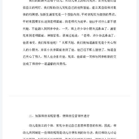
关于幼儿园班级管理工作总结通用篇1
作
总
结
通
用
关
于
幼
儿
园
班