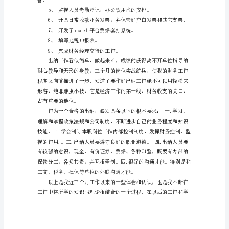
试
用
期
工
作
总
对一个一个详细问题而存在的。
结
参
考
收付业务。
时
间
过