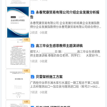
纳
下笔，没关系来看看 违反纪律检讨书格式范文
工
永春梵康贸易有限公司介绍企业发展分析报
作
告
永春梵康贸易有限公司 企业发展分析结果企业发展指数
中，
得分企业发展指数得分永春梵康贸易有限公司综合得分
说明：企业发展指数根据企业规模、企业创新、企业风
2
阅读
0
收藏
对
险、企业活力四个维度对企业发展情况进行评价。该企
业的
付费
出
高三毕业生感恩教师主题演讲稿
纳
撰写人：___________日 期：___________高三毕业生感恩教
师主题演讲稿 尊敬的各位老师、同学们： 大家好!今天
的
我演讲的题目是《感恩老师》。 从求知若渴的少年到
1
阅读
0
收藏
展翅高飞
岗
付费
位
贝雷架桥施工方案
广西桂中治旱乐滩水库引水灌区一期工程总干第二标段
认
上古岭隧洞出口～加旦良马隧洞进口段（桩号Z1+662～
Z7+432）工程临时贝雷桥施工方案编 写： 校 核：
识、
7
阅读
0
收藏
工
付费