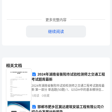
得
很
更多完整内容
快，
继续阅读
转
眼
间
表。
三
相关文档
个
2024年湖南省衡阳市试验检测师之交通工程
月
管。
考试题库最新
试
2024年湖南省衡阳市试验检测师之交通工程考试题库最
新 第一部分 单选题(50题) 1、以SDH中的基本模块信号
用
STM-1为例，回答下列问题。（2）每帧中STM-1净负荷
1
阅读
0
收藏
为（）字节。A.9×29
期
邯郸市肥乡区冀达建筑安装工程有限公司介
的
8、填写地税申报表。
绍企业发展分析报告