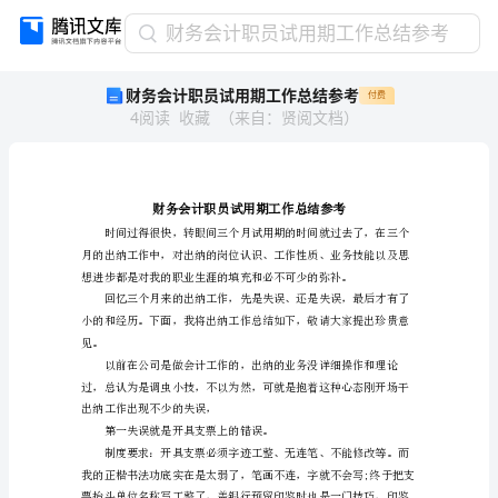
财
财务会计职员试用期工作总结参考
务
财务会计职员试用期工作总结参考
付费
会
4
阅读
收藏
（
来自
：
贤阅文档
）
计
职
员
试
用
期
工