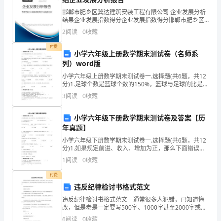
邯郸市肥乡区冀达建筑安装工程有限公司 企业发展分析
时
9、完成财务经理交待的工作。
结果企业发展指数得分企业发展指数得分邯郸市肥乡区
冀达建筑安装工程有限公司综合得分说明：企业发展指
间
2
阅读
0
收藏
数根据企业规模、企业创新、企业风险、企业活力四个
维度
就
付费
小学六年级上册数学期末测试卷（名师系
列）word版
过
小学六年级上册数学期末测试卷一.选择题(共6题，共12
去
分)1.足球个数是篮球个数的150%，篮球与足球的比是（
）。 A.1：3 B.3：2 C.2：3
3
阅读
0
收藏
了，
占有重要的地位。
在
小学六年级下册数学期末测试卷及答案【历
年真题】
三
小学六年级下册数学期末测试卷一.选择题(共6题，共12
分)1.如果规定前进、收入、增加为正，那么下面错误的
个
语句是（ ）。A.-14万元表示支出14万元 B.-56人表示增
1
阅读
0
收藏
加56人
月
付费
的
违反纪律检讨书格式范文
违反纪律检讨书格式范文 通常很多人犯错，已知道悔
出
改，但是老是一定要写500字、1000字甚至2000字或更
多的检讨书，当拿好纸笔准备动手写的时候却不知从何
6
阅读
0
收藏