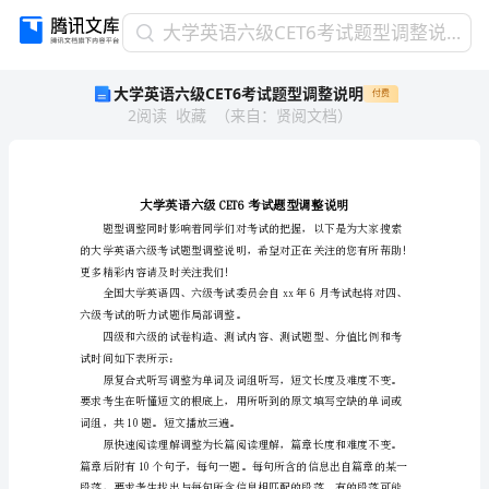
大
大学英语六级CET6考试题型调整说明
学
大学英语六级CET6考试题型调整说明
付费
英
2
阅读
收藏
（
来自
：
贤阅文档
）
语
六
级
CET6
考
试
题