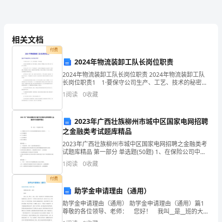
CET6
考
180-200个汉字。
相关文档
试
付费
题
2024年物流装卸工队长岗位职责
3)翻译和写作。
型
2024年物流装卸工队长岗位职责 2024年物流装卸工队
长岗位职责1 1·要保守公司生产、工艺、技术的秘密，
不向外泄露。 2·装卸工衣着要整洁干净，禁止穿拖鞋，
调
1
阅读
0
收藏
文明礼貌，严禁嬉戏、打闹、喧哗，树立
大学英语六级考试
整
2023年广西壮族柳州市城中区国家电网招聘
说
之金融类考试题库精品
明
2023年广西壮族柳州市城中区国家电网招聘之金融类考
试题库精品 第一部分 单选题(50题) 1、在保险公司中专
门负责处理理赔事务的人员称为（ ）。A.公司理赔员B.
1
阅读
0
收藏
个人理赔员C.公众理赔员D.
题
付费
助学金申请理由（通用）
型
助学金申请理由（通用） 助学金申请理由（通用）篇1
尊敬的各位领导、老师： 您好！ 我叫__是__班的大一
调
新生，我是一名喜爱读书、热爱集体并且性格温和的女