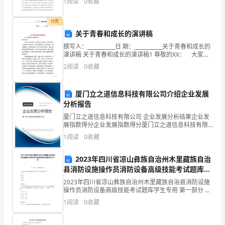
1
阅读
0
收藏
孩。我出生在一个贫穷而又落后的小村。家中
整
付费
同
关于青春和成长的演讲稿
时
撰写人：___________日 期：___________关于青春和成长的
演讲稿 关于青春和成长的演讲稿1 尊敬的XX： 大家
影
好，我叫XXX，在学校这个大舞台上，我们和学生一起演
2
阅读
0
收藏
绎人生的
响
厦门立之道信息科技有限公司介绍企业发展
着
分析报告
同
厦门立之道信息科技有限公司 企业发展分析结果企业发
展指数得分企业发展指数得分厦门立之道信息科技有限
学
公司综合得分说明：企业发展指数根据企业规模、企业
1
阅读
0
收藏
创新、企业风险、企业活力四个维度对企业发展情况进
们
行评
2023年四川省凉山彝族自治州木里藏族自治
对
县消防设施操作员消防设备高级技能考试题库学
生专用
2023年四川省凉山彝族自治州木里藏族自治县消防设施
考
操作员消防设备高级技能考试题库学生专用 第一部分 单
选题(50题) 1、恢复火灾报警控制器的主电源后，备用电
试
1
阅读
0
收藏
源应自动（ ）。A.投入B.保留C
的