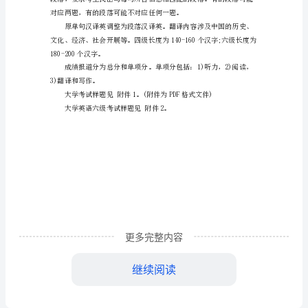
更多精彩内容请及时关注我们!
型
调
六级考试的听力试题作局部调整。
整
试时间如下表所示：
说
明
大
词组，共10题。短文播放三遍。
学
英
更多完整内容
语
六
继续阅读
级