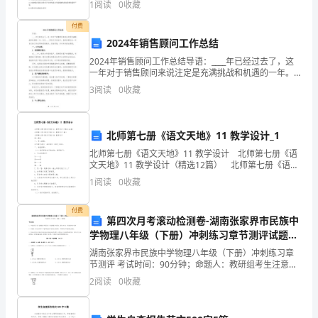
乐
1
阅读
0
收藏
男是啊。
逆反射色C.色品坐标D.亮度
部
付费
2024年销售顾问工作总结
工
杯中酒。
2024年销售顾问工作总结导语：____年已经过去了，这
一年对于销售顾问来说注定是充满挑战和机遇的一年。
作。
在这____字的工作总结中，我将回顾过去一年自己的工作
3
阅读
0
收藏
成果和经验教训，总结经验，并对未来提出展望
男
便进行歌曲调试。
我
北师第七册《语文天地》11 教学设计_1
是
北师第七册《语文天地》11 教学设计 北师第七册《语
文天地》11 教学设计（精选12篇） 北师第七册《语文
的
天地》11 教学设计 篇1 北师第七册《语文天地》10 教
1
阅读
0
收藏
学设计 第一课时
老
付费
第四次月考滚动检测卷-湖南张家界市民族中
乡，
学物理八年级（下册）冲刺练习章节测评试题
（含详细解析）
韩。
湖南张家界市民族中学物理八年级（下册）冲刺练习章
节测评 考试时间：90分钟；命题人：教研组考生注意：
现
1、本卷分第I卷（选择题）和第Ⅱ卷（非选择题）两部
2
阅读
0
收藏
分，满分100分，考试时间90分钟2、答卷前，考生
在