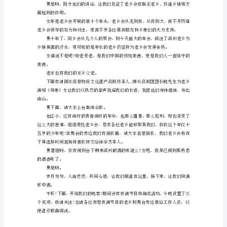
敬
的
与肯定。
嘉
宾
下面请看部分老乡风采展示。
朋
友。
男
亲
表老家人说几句话。
爱
的
我们的老乡会。
各
位
父