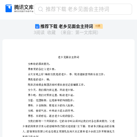
推
推荐下载 老乡见面会主持词
荐
推荐下载 老乡见面会主持词
付费
下
3
阅读
收藏
（
来自
：
第一文库网
）
载
老
乡
见
面
会
女尊敬的嘉宾朋友。
男亲爱的各位父老乡亲。
主