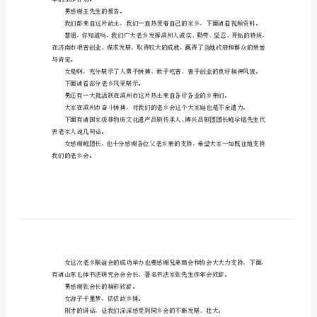
持
男我是的老乡，韩。
词
女今天，我们相约在这
老
男今晚，我们欢聚在这
乡
女看，花团锦簇，这是
见
男听，乡音朗朗，那是
女闻，春的气息，吹来
面
男想，家的感觉，道出
会
主
持
词
年的工作计划。
女
男感谢王先生的报告。
尊