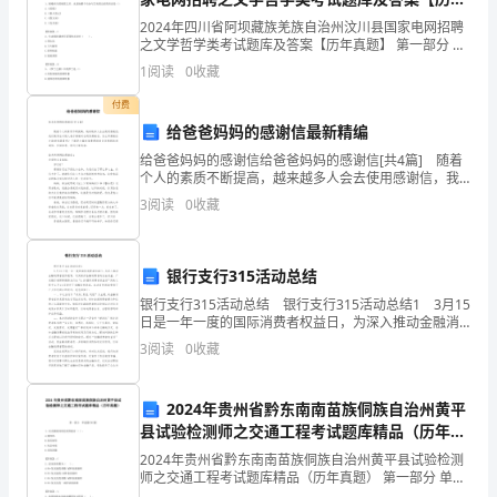
我
真题】
2024年四川省阿坝藏族羌族自治州汶川县国家电网招聘
是
之文学哲学类考试题库及答案【历年真题】 第一部分 单
选题(50题) 1、屠格涅夫的绝笔之作、也是他整个生命与
1
阅读
0
收藏
的
艺术的总结的作品是（）A.《前夜》
美德。
付费
老
给爸爸妈妈的感谢信最新精编
老家也有我们的家乡父老。
乡，
给爸爸妈妈的感谢信给爸爸妈妈的感谢信[共4篇] 随着
个人的素质不断提高，越来越多人会去使用感谢信，我
李，
们通常在对别人表示感谢时会用到感谢信。怎么写感谢
3
阅读
0
收藏
信才能避免踩雷呢？下面是小编收集整理的给爸爸妈
现
南山。
在
男下面，请大家上台集体合影。
银行支行315活动总结
银行支行315活动总结 银行支行315活动总结1 3月15
健
日是一年一度的国际消费者权益日，为深入推动金融消
费者宣传教育，切实保护金融消费者的合法权益，广发
康
3
阅读
0
收藏
银行安阳彰德路支行在“3.15国际消费者
营
2024年贵州省黔东南南苗族侗族自治州黄平
下周选择时间直接将善款
养
县试验检测师之交通工程考试题库精品（历年真
题）
2024年贵州省黔东南南苗族侗族自治州黄平县试验检测
俱
的酒香味了。
师之交通工程考试题库精品（历年真题） 第一部分 单选
题(50题) 1、反光膜夜间的色度性能有（ ）。A.夜间色B.