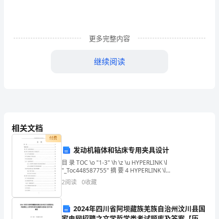
老
乡
更多完整内容
亲。
继续阅读
合
大
家
男感谢张会长的精彩致辞。
晚
女游子千里梦，依依故乡情。
相关文档
上
付费
好!
发动机箱体和钻床专用夹具设计
目 录 TOC \o "1-3" \h \z \u HYPERLINK \l
鞠
面起到的作用。
"_Toc448587755" 摘 要 4 HYPERLINK \l
"_Toc448587756" Abstr
2
阅读
0
收藏
躬
女
2024年四川省阿坝藏族羌族自治州汶川县国
家电网招聘之文学哲学类考试题库及答案【历年