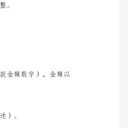
借款人同意向贷款人借款金额为（借款金额数字），金额以
借款的利率为（利率数字）%。利息按照天计算，从放
本次借款的期限为（借款期限数字）个月，从放款之日起计