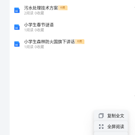
汇
污水处理技术方案
付费
2
阅读
0
收藏
编
小学生春节谜语
1
阅读
0
收藏
2024
小学生森林防火国旗下讲话
付费
年
1
阅读
0
收藏
关
于
借
款
合
同
复制全文
范
全屏阅读
文