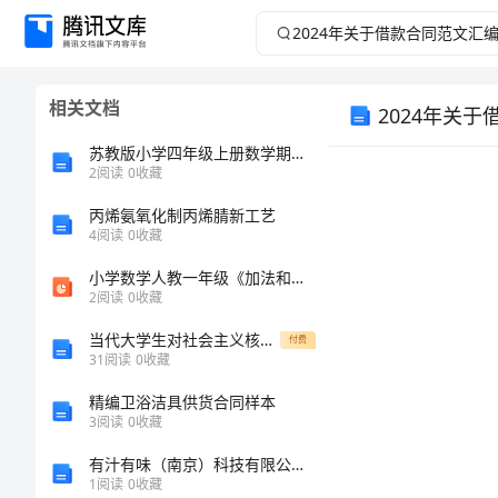
2024
年
相关文档
2024年关
关
苏教版小学四年级上册数学期末测试卷及参考答案（精练）
于
2
阅读
0
收藏
借
丙烯氨氧化制丙烯腈新工艺
4
阅读
0
收藏
款
小学数学人教一年级《加法和减法》课件
2
阅读
0
收藏
合
当代大学生对社会主义核心价值观的认同研究
付费
31
阅读
0
收藏
同
精编卫浴洁具供货合同样本
范
3
阅读
0
收藏
有汁有味（南京）科技有限公司介绍企业发展分析报告
文
1
阅读
0
收藏