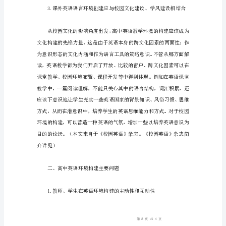
一、
高
中
英
语
坏
境
的
构
建
1.
教
师