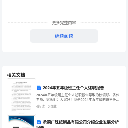
应
在
更多完整内容
课
堂
继续阅读
教
学
关
注
相关文档
英
2024年五年级班主任个人述职报告
汉
2024年五年级班主任个人述职报告尊敬的校领导、各位
老师、家长们：大家好！我是2024年五年级的班主任，
使
我是与孩子们一起成长的伙伴，也是孩子们的朋友和引
4
阅读
0
收藏
路人。在过去的一年里，我竭尽全力地为学生提供优质
用
承德广珠纸制品有限公司介绍企业发展分析
的
报告