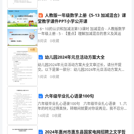
而是失去一个永远将不再和你对话的灵魂。死去的人正
二、高中英语环境构建主要问题
像
生
人教版一年级数学上册《5-13 加减混合》课
熟
堂教学课件PPT小学公开课
练
- 6~ 10的认识和加减法第13课时 加减混合 - 人教版数学
一年级上册 - 5 - 【重点】理解加减混合的意义及其运
掌
8
阅读
0
收藏
握
付费
幼儿园2024年元旦活动方案大全
英
幼儿园2024年元旦活动方案大全文章过长，请分开提
交。以下是第一部分：幼儿园2024年元旦活动方案大全
语，
（二）为了让幼儿度过一个快乐、有意义的元旦节，我
1
阅读
0
收藏
们制定了一系列丰富多彩的活动方案。通过这些活动，
能
我
说
六年级毕业扎心语录100句
会
六年级毕业扎心语录100句 六年级毕业扎心语录 1. 六
年的时光过得真快，转眼间就要对你说再见，我不忍分
用。
离，在这里我只想对你说再见友谊地久天长! 2. 面对着
14
阅读
0
收藏
岁月摆下的筵席，我们相互微笑殷勤
这
2024年惠州市惠东县国家电网招聘之文学哲