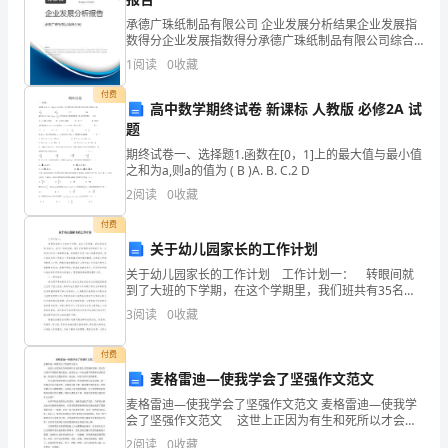
比
承德广珠纸制品有限公司 企业发展分析结果企业发展指
数得分企业发展指数得分承德广珠纸制品有限公司综合
例
得分说明：企业发展指数根据企业规模、企业创新、企
1
阅读
0
收藏
业风险、企业活力四个维度对企业发展情况进行评价。
英
该企
付费
高中数学期终试卷 新课标 人教版 必修2A 试
语
题
期终试卷一、选择题1.函数在[0，1]上的最大值与最小值
教
之和为a,则a的值为 ( B )A. B. C.2 D
学
2
阅读
0
收藏
的
付费
关于幼儿园家长的工作计划
目
关于幼儿园家长的工作计划 工作计划一： 转眼间就
到了大班的下学期，在这个学期里，我们班共有35名幼
标
儿。经过三年的沟通，家长们非常配合班级的工作。小
3
阅读
0
收藏
朋友们经过上学期的准备，本学期正式进入幼小衔接的
是
付费
培
麦格雷迪—使我学会了坚强作文范文
介详见）
养
麦格雷迪—使我学会了坚强作文范文 麦格雷迪—使我学
会了坚强作文范文 这世上正因为有生和死所以才会有
那么多悲剧和喜剧。其实生与死并不是隔开我们思念，
学
2
阅读
0
收藏