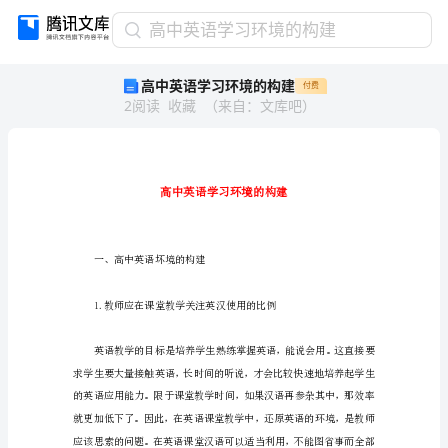
高
高中英语学习环境的构建
中
高中英语学习环境的构建
付费
英
2
阅读
收藏
（
来自
：
文库吧
）
语
学
习
环
境
的
构