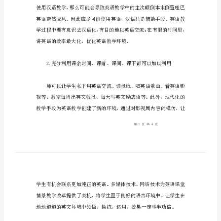
建
一、高中英语坏境的构建
高
中
英
语
学
习
环
境
的
构
建