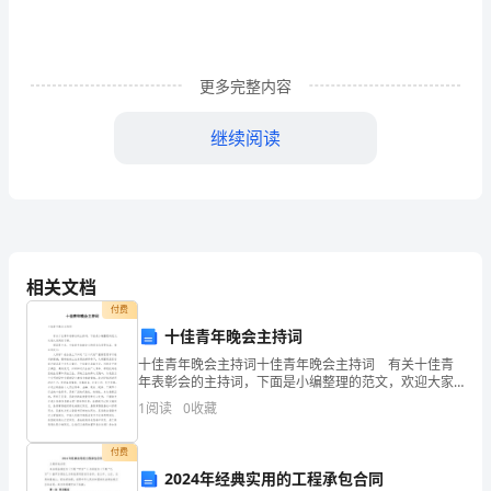
尽
可
能
更多完整内容
延
继续阅读
长
必要时加注适量的冷媒
R22.
设
4.3
电气线路维护
备
的
相关文档
使
付费
十佳青年晚会主持词
用
用万用表进行测试。
十佳青年晚会主持词十佳青年晚会主持词 有关十佳青
年表彰会的主持词，下面是小编整理的范文，欢迎大家
寿
阅读了解。 顺昌县十杰、十佳青年表彰会主持词各位
4.4
1
阅读
0
收藏
领导来宾、青年朋友们： 大家好！在全县上下
命。
4.5
维护保养周期
付费
适
2024年经典实用的工程承包合同