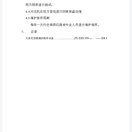
保
证
设
器。
备
安
备的使用寿命，每年清洗一次。
全、
4.2
开机检测
稳
定、
有
调正常运行。
效
的
运
行，