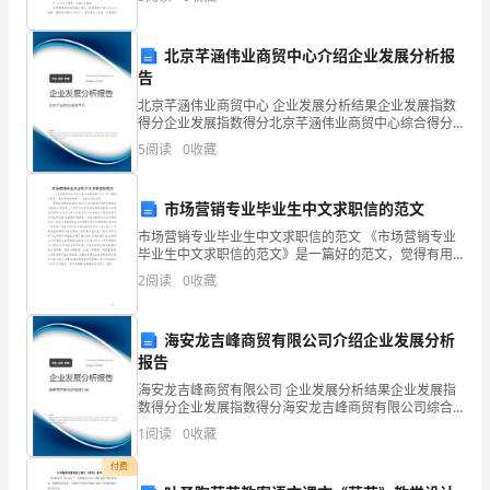
绪万千。我们这个部门是采购部，而我是
天
北京芊涵伟业商贸中心介绍企业发展分析报
井
告
式
北京芊涵伟业商贸中心 企业发展分析结果企业发展指数
得分企业发展指数得分北京芊涵伟业商贸中心综合得分
空
说明：企业发展指数根据企业规模、企业创新、企业风
5
阅读
0
收藏
险、企业活力四个维度对企业发展情况进行评价。该企
调
业的
市场营销专业毕业生中文求职信的范文
的
市场营销专业毕业生中文求职信的范文 《市场营销专业
维
毕业生中文求职信的范文》是一篇好的范文，觉得有用
就收藏了，希望对网友有用。尊敬的招聘主管:我是XX大
2
阅读
0
收藏
护
学经济管理学院市场营销专业的学生,愿意将二十余年所
保
海安龙吉峰商贸有限公司介绍企业发展分析
报告
养。
海安龙吉峰商贸有限公司 企业发展分析结果企业发展指
职
数得分企业发展指数得分海安龙吉峰商贸有限公司综合
得分说明：企业发展指数根据企业规模、企业创新、企
1
阅读
0
收藏
责
业风险、企业活力四个维度对企业发展情况进行评价。
该企
付费
空