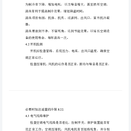
空
寿命。
调
适用范围
2、
系
统
职责
3、
维
护
保
督办。
养
内容
4、
规
4.1
程
目
的