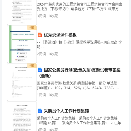
用
2024年经典实用的工程承包合同工程承包合同本合同由
委托方（下称“甲方”）与承包方（下称“乙方”）就甲方委
范
托乙方承包某项目进行合作，在公平、公正、互利的基
5、
记录
3
阅读
0
收藏
础上，经友好协商，依照中华人民共和国相关法律法
围
天井式空调维护保养记录
………
付费
本
优秀说课课件模板
- - 《将进酒》和《书愤》课堂教学说课稿 - 周庄职高 李
规
明 - -
范
2
阅读
0
收藏
适
付费
国家公务员行测(数量关系)真题试卷带答案
用
（最新）
国家公务员行测(数量关系)真题试卷第一部分 单选题
于
(300题)1、102，314，526，( )A、624B、738C、
809D、849【答案】：答案：B解析：314-102=21
洁
1
阅读
0
收藏
净
采购员个人工作计划集锦
车
采购员个人工作计划集锦 采购员个人工作计划集锦
（精选16篇） 采购员个人工作计划集锦 篇1 20__年
间
的脚步已在伴着收获与经验中迈过，面对着20__，我思
3
阅读
0
收藏