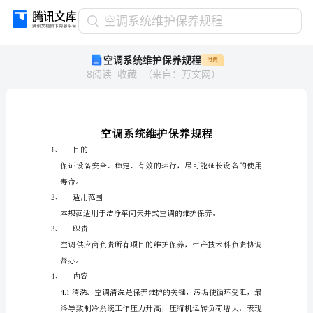
空
空调系统维护保养规程
调
空调系统维护保养规程
付费
系
8
阅读
收藏
（
来自
：
万文网
）
统
维
护
保
养
规
目的
1、
程